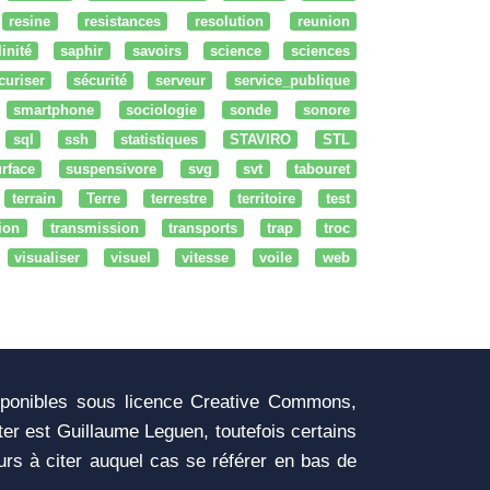
resine
resistances
resolution
reunion
linité
saphir
savoirs
science
sciences
curiser
sécurité
serveur
service_publique
smartphone
sociologie
sonde
sonore
sql
ssh
statistiques
STAVIRO
STL
rface
suspensivore
svg
svt
tabouret
terrain
Terre
terrestre
territoire
test
tion
transmission
transports
trap
troc
visualiser
visuel
vitesse
voile
web
sponibles sous licence Creative Commons,
iter est Guillaume Leguen, toutefois certains
urs à citer auquel cas se référer en bas de