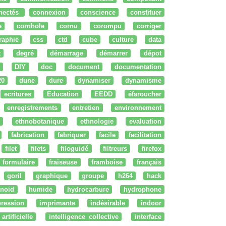
nectés
connexion
conscience
constituer
e
cornhole
cornu
corompu
corriger
raphie
css
ctd
cube
culture
data
t
degré
démarrage
démarrer
dépot
DIY
doc
document
documentation
20
dune
dure
dynamiser
dynamisme
ecritures
Education
EEDD
éfaroucher
enregistrements
entretien
environnement
ethnobotanique
ethnologie
evaluation
fabrication
fabriquer
facile
facilitation
filet
filets
filoguidé
filtreurs
firefox
formulaire
fraiseuse
framboise
français
goril
graphique
groupe
h264
hack
noid
humide
hydrocarbure
hydrophone
ression
imprimante
indésirable
indoor
artificielle
intelligence collective
interface