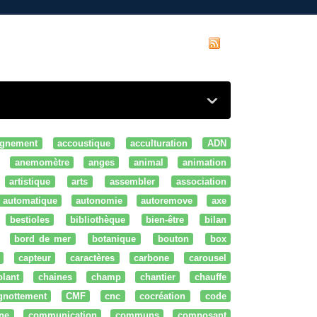
gnement
accoustique
acculturation
ADN
anemomètre
anges
animal
animation
artistique
arts
assembler
association
automatique
autonomie
autoremove
axe
bestioles
bibliothèque
bien-être
bilan
bord de mer
botanique
bouton
box
capteur
caractères
carbone
carousel
olant
chaines
champ
chantier
chauffe
ignottement
CMF
cnc
cocréation
code
ne
communication
communs
composant