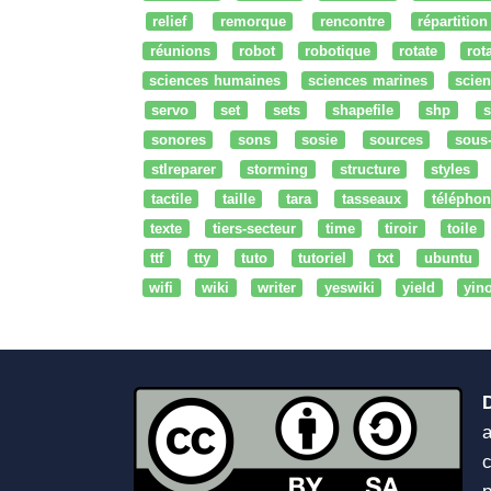
relief
remorque
rencontre
répartition
réunions
robot
robotique
rotate
rota
sciences humaines
sciences marines
scien
servo
set
sets
shapefile
shp
s
sonores
sons
sosie
sources
sous
stlreparer
storming
structure
styles
tactile
taille
tara
tasseaux
téléphon
texte
tiers-secteur
time
tiroir
toile
ttf
tty
tuto
tutoriel
txt
ubuntu
wifi
wiki
writer
yeswiki
yield
yin
a
c