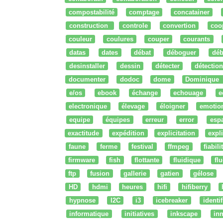
compostabilité
comptage
concatainer
construction
controle
convertion
coo
couleur
coulures
couper
courants
datas
dates
débat
déboguer
déb
desinstaller
dessin
détecter
détection
documenter
dodoc
dome
Dominique
e/os
ebook
échange
echouage
e
electronique
élevage
éloigner
emotio
equipe
équipes
erreur
error
esp
exactitude
expédition
explicitation
expli
faune
ferme
festival
ffmpeg
fiabili
firmware
fish
flottante
fluidique
fl
ftp
fusion
gallerie
gatien
gélose
HD
hdmi
heures
hifi
hifiberry
hypnose
I2C
i3
icebreaker
identi
informatique
initiatives
inkscape
in