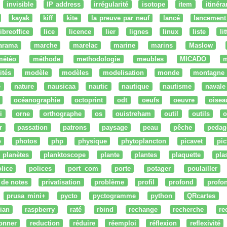
invisible
IP address
irrégularité
isotope
item
itinéra
kayak
kiff
kite
la preuve par neuf
lancé
lancement
libreoffice
lice
licence
lier
lignes
linux
liste
li
arama
marche
marelac
marine
marins
Maslow
météo
méthode
methodologie
meubles
MICADO
m
ités
modèle
modèles
modelisation
monde
montagne
e
nature
nausicaa
nautic
nautique
nautisme
navale
océanographie
octoprint
odt
oeufs
oeuvre
oisea
i
orne
orthographe
os
ouistreham
outil
outils
o
r
passation
patrons
paysage
peau
pêche
pedag
o
photos
php
physique
phytoplancton
picavet
pic
planètes
planktoscope
plante
plantes
plaquette
pla
lice
polices
port com
porte
potager
poulailler
 de notes
privatisation
problème
profil
profond
profo
prusa mini+
pycto
pyctogramme
python
QRcartes
ian
raspberry
raté
rbind
rechange
recherche
re
onner
reduction
réduire
réemploi
réflexion
reflexivité