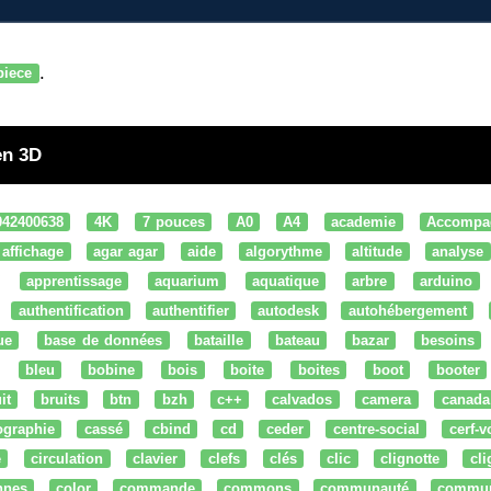
.
piece
en 3D
042400638
4K
7 pouces
A0
A4
academie
Accompa
affichage
agar agar
aide
algorythme
altitude
analyse
apprentissage
aquarium
aquatique
arbre
arduino
authentification
authentifier
autodesk
autohébergement
ue
base de données
bataille
bateau
bazar
besoins
bleu
bobine
bois
boite
boites
boot
booter
it
bruits
btn
bzh
c++
calvados
camera
canada
ographie
cassé
cbind
cd
ceder
centre-social
cerf-v
e
circulation
clavier
clefs
clés
clic
clignotte
cl
nnes
color
commande
commons
communauté
commu