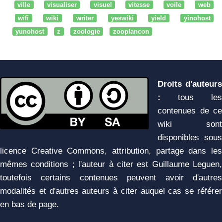
ville
visualiser
visuel
vitesse
voile
web
wifi
wiki
writer
yeswiki
yield
yinohost
yunohost
z
zoologie
zooplancon
Droits d'auteurs
:
tous les
contenues de ce
wiki sont
disponibles sous
licence Creative Commons, attribution, partage dans les
mêmes conditions ; l'auteur à citer est Guillaume Leguen,
toutefois certains contenues peuvent avoir d'autres
modalités et d'autres auteurs à citer auquel cas se référer
en bas de page.