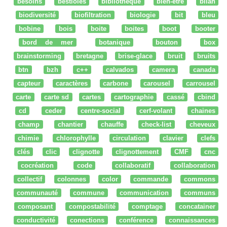
besoins
bestioles
bibliothèque
bien-être
bilan
biodiversité
biofiltration
biologie
bit
bleu
bobine
bois
boite
boites
boot
booter
bord de mer
botanique
bouton
box
brainstorming
bretagne
brise-glace
bruit
bruits
btn
bzh
c++
calvados
camera
canada
capteur
caractères
carbone
carousel
carrousel
carte
carte sd
cartes
cartographie
cassé
cbind
cd
ceder
centre-social
cerf-volant
chaines
champ
chantier
chauffe
check-list
cheveux
chimie
chlorophylle
circulation
clavier
clefs
clés
clic
clignotte
clignottement
CMF
cnc
cocréation
code
collaboratif
collaboration
collectif
colonnes
color
commande
commons
communauté
commune
communication
communs
composant
compostabilité
comptage
concatainer
conductivité
conections
conférence
connaissances