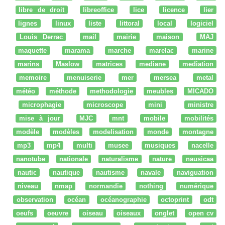
libre de droit
libreoffice
lice
licence
lier
lignes
linux
liste
littoral
local
logiciel
Louis Derrac
mail
mairie
maison
MAJ
maquette
marama
marche
marelac
marine
marins
Maslow
matrices
mediane
mediation
memoire
menuiserie
mer
mersea
metal
météo
méthode
methodologie
meubles
MICADO
microphagie
microscope
mini
ministre
mise à jour
MJC
mnt
mobile
mobilités
modèle
modèles
modelisation
monde
montagne
mp3
mp4
multi
musee
musiques
nacelle
nanotube
nationale
naturalisme
nature
nausicaa
nautic
nautique
nautisme
navale
naviguation
niveau
nmap
normandie
nothing
numérique
observation
océan
océanographie
octoprint
odt
oeufs
oeuvre
oiseau
oiseaux
onglet
open cv