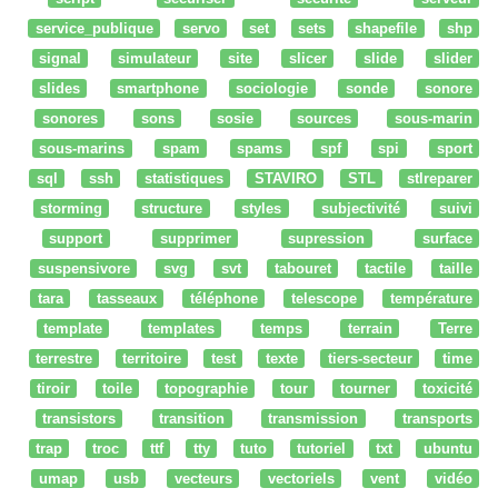
service_publique
servo
set
sets
shapefile
shp
signal
simulateur
site
slicer
slide
slider
slides
smartphone
sociologie
sonde
sonore
sonores
sons
sosie
sources
sous-marin
sous-marins
spam
spams
spf
spi
sport
sql
ssh
statistiques
STAVIRO
STL
stlreparer
storming
structure
styles
subjectivité
suivi
support
supprimer
supression
surface
suspensivore
svg
svt
tabouret
tactile
taille
tara
tasseaux
téléphone
telescope
température
template
templates
temps
terrain
Terre
terrestre
territoire
test
texte
tiers-secteur
time
tiroir
toile
topographie
tour
tourner
toxicité
transistors
transition
transmission
transports
trap
troc
ttf
tty
tuto
tutoriel
txt
ubuntu
umap
usb
vecteurs
vectoriels
vent
vidéo