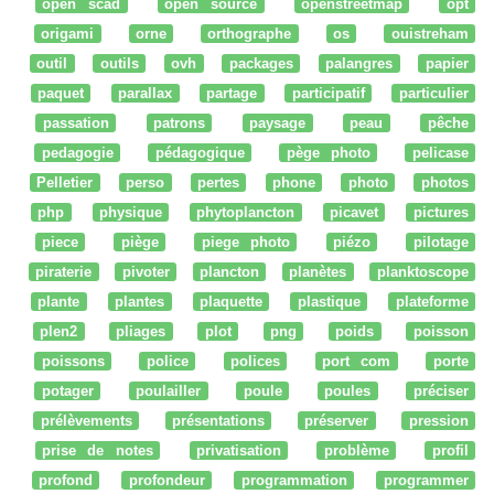
open scad
open source
openstreetmap
opt
origami
orne
orthographe
os
ouistreham
outil
outils
ovh
packages
palangres
papier
paquet
parallax
partage
participatif
particulier
passation
patrons
paysage
peau
pêche
pedagogie
pédagogique
pège photo
pelicase
Pelletier
perso
pertes
phone
photo
photos
php
physique
phytoplancton
picavet
pictures
piece
piège
piege photo
piézo
pilotage
piraterie
pivoter
plancton
planètes
planktoscope
plante
plantes
plaquette
plastique
plateforme
plen2
pliages
plot
png
poids
poisson
poissons
police
polices
port com
porte
potager
poulailler
poule
poules
préciser
prélèvements
présentations
préserver
pression
prise de notes
privatisation
problème
profil
profond
profondeur
programmation
programmer