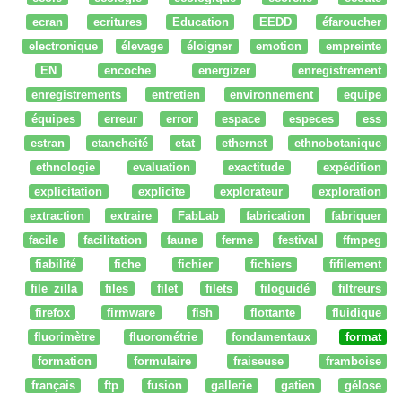
ecran
ecritures
Education
EEDD
éfaroucher
electronique
élevage
éloigner
emotion
empreinte
EN
encoche
energizer
enregistrement
enregistrements
entretien
environnement
equipe
équipes
erreur
error
espace
especes
ess
estran
etancheité
etat
ethernet
ethnobotanique
ethnologie
evaluation
exactitude
expédition
explicitation
explicite
explorateur
exploration
extraction
extraire
FabLab
fabrication
fabriquer
facile
facilitation
faune
ferme
festival
ffmpeg
fiabilité
fiche
fichier
fichiers
fifilement
file zilla
files
filet
filets
filoguidé
filtreurs
firefox
firmware
fish
flottante
fluidique
fluorimètre
fluorométrie
fondamentaux
format
formation
formulaire
fraiseuse
framboise
français
ftp
fusion
gallerie
gatien
gélose