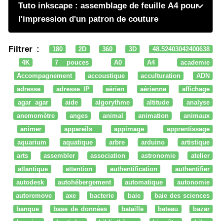
Tuto inkscape : assemblage de feuille A4 pour
l'impression d'un patron de couture
Filtrer :
180
2D
360
3D
48.52403042400638
4K
7 pouces
A0
A4
academie
Accompagnement
accoustique
acculturation
ADN
adresse
adresse IP
aérien
aérienne
affichage
agar agar
aide
algorythme
altitude
analyse
anemomètre
anges
animal
animation
animaux
animer
appareils
appimage
apprentissage
aquarium
aquatique
arbre
arduino
artistique
arts
assembler
association
astronomie
atelier
atlantique
attention
authentification
authentifier
autodesk
autohébergement
automatique
autonomie
autoremove
axe
bacterie
baie
baie des sciences
banque
base de données
bataille
bateau
bazar