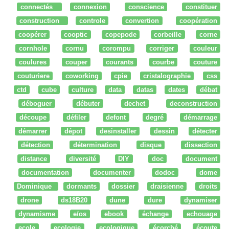
connectés
connexion
conscience
constituer
construction
controle
convertion
coopération
coopérer
cooptic
copepode
corbeille
corne
cornhole
cornu
corompu
corriger
couleur
coulures
couper
courants
courbe
couture
couturiere
coworking
cpie
cristalographie
css
ctd
cube
culture
data
datas
dates
débat
déboguer
débuter
dechet
deconstruction
découpe
défiler
defont
degré
démarrage
démarrer
dépot
desinstaller
dessin
détecter
détection
détermination
disque
dissection
distance
diversité
DIY
doc
document
documentation
documenter
dodoc
dome
Dominique
dormants
dossier
draisienne
droits
drone
ds18B20
dune
dure
dynamiser
dynamisme
e/os
ebook
échange
echouage
ecole
ecologie
ecologique
écorché
écoute