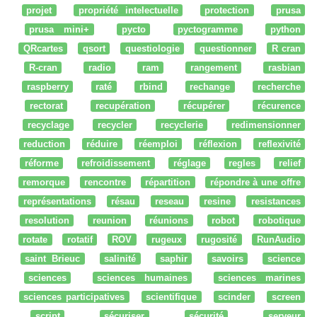
projet
propriété intelectuelle
protection
prusa
prusa mini+
pycto
pyctogramme
python
QRcartes
qsort
questiologie
questionner
R cran
R-cran
radio
ram
rangement
rasbian
raspberry
raté
rbind
rechange
recherche
rectorat
recupération
récupérer
récurence
recyclage
recycler
recyclerie
redimensionner
reduction
réduire
réemploi
réflexion
reflexivité
réforme
refroidissement
réglage
regles
relief
remorque
rencontre
répartition
répondre à une offre
représentations
résau
reseau
resine
resistances
resolution
reunion
réunions
robot
robotique
rotate
rotatif
ROV
rugeux
rugosité
RunAudio
saint Brieuc
salinité
saphir
savoirs
science
sciences
sciences humaines
sciences marines
sciences participatives
scientifique
scinder
screen
script
sécuriser
sécurité
serveur