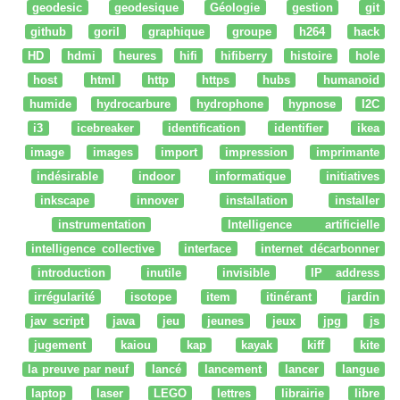
geodesic
geodesique
Géologie
gestion
git
github
goril
graphique
groupe
h264
hack
HD
hdmi
heures
hifi
hifiberry
histoire
hole
host
html
http
https
hubs
humanoid
humide
hydrocarbure
hydrophone
hypnose
I2C
i3
icebreaker
identification
identifier
ikea
image
images
import
impression
imprimante
indésirable
indoor
informatique
initiatives
inkscape
innover
installation
installer
instrumentation
Intelligence artificielle
intelligence collective
interface
internet décarbonner
introduction
inutile
invisible
IP address
irrégularité
isotope
item
itinérant
jardin
jav script
java
jeu
jeunes
jeux
jpg
js
jugement
kaiou
kap
kayak
kiff
kite
la preuve par neuf
lancé
lancement
lancer
langue
laptop
laser
LEGO
lettres
librairie
libre