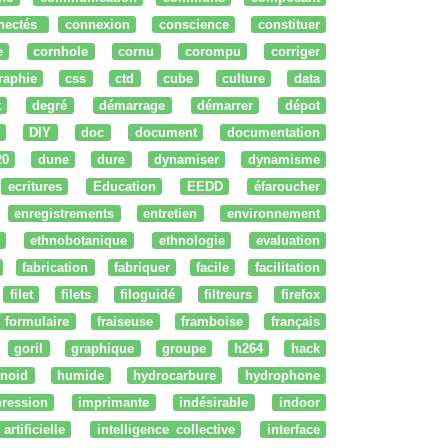
nectés
connexion
conscience
constituer
e
cornhole
cornu
corompu
corriger
raphie
css
ctd
cube
culture
data
t
degré
démarrage
démarrer
dépot
DIY
doc
document
documentation
20
dune
dure
dynamiser
dynamisme
ecritures
Education
EEDD
éfaroucher
enregistrements
entretien
environnement
ethnobotanique
ethnologie
evaluation
fabrication
fabriquer
facile
facilitation
filet
filets
filoguidé
filtreurs
firefox
formulaire
fraiseuse
framboise
français
goril
graphique
groupe
h264
hack
noid
humide
hydrocarbure
hydrophone
ression
imprimante
indésirable
indoor
artificielle
intelligence collective
interface