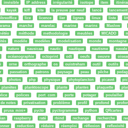
invisible
IP address
irrégularité
isotope
item
itinéra
kayak
kiff
kite
la preuve par neuf
lancé
lancement
libreoffice
lice
licence
lier
lignes
linux
liste
li
arama
marche
marelac
marine
marins
Maslow
météo
méthode
methodologie
meubles
MICADO
m
ités
modèle
modèles
modelisation
monde
montagne
e
nature
nausicaa
nautic
nautique
nautisme
navale
océanographie
octoprint
odt
oeufs
oeuvre
oisea
i
orne
orthographe
os
ouistreham
outil
outils
o
r
passation
patrons
paysage
peau
pêche
pedag
o
photos
php
physique
phytoplancton
picavet
pic
planètes
planktoscope
plante
plantes
plaquette
pla
lice
polices
port com
porte
potager
poulailler
 de notes
privatisation
problème
profil
profond
profo
prusa mini+
pycto
pyctogramme
python
QRcartes
ian
raspberry
raté
rbind
rechange
recherche
re
onner
reduction
réduire
réemploi
réflexion
reflexivité