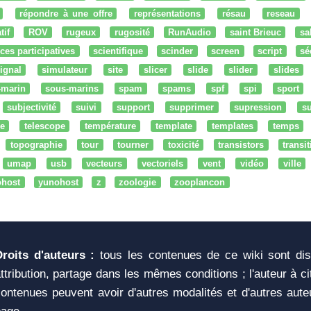
répondre à une offre
représentations
résau
reseau
tif
ROV
rugeux
rugosité
RunAudio
saint Brieuc
sa
ces participatives
scientifique
scinder
screen
script
sé
ignal
simulateur
site
slicer
slide
slider
slides
-marin
sous-marins
spam
spams
spf
spi
sport
subjectivité
suivi
support
supprimer
supression
su
e
telescope
température
template
templates
temps
topographie
tour
tourner
toxicité
transistors
transi
umap
usb
vecteurs
vectoriels
vent
vidéo
ville
ohost
yunohost
z
zoologie
zooplancon
Droits d'auteurs :
tous les contenues de ce wiki sont di
ttribution, partage dans les mêmes conditions ; l'auteur à c
ontenues peuvent avoir d'autres modalités et d'autres aute