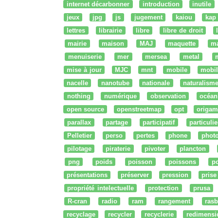
internet décarbonner
introduction
inutile
jeux
jpg
js
jugement
kaiou
kap
lettres
librairie
libre
libre de droit
mairie
maison
MAJ
maquette
m
menuiserie
mer
mersea
metal
mise à jour
MJC
mnt
mobile
mobil
nacelle
nanotube
nationale
naturalism
nothing
numérique
observation
océan
open source
openstreetmap
opt
origam
parallax
partage
participatif
particulie
Pelletier
perso
pertes
phone
phot
pilotage
piraterie
pivoter
plancton
png
poids
poisson
poissons
po
présentations
préserver
pression
prise
propriété intelectuelle
protection
prusa
R-cran
radio
ram
rangement
rasb
recyclage
recycler
recyclerie
redimensi