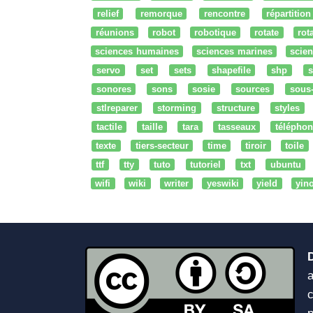
relief
remorque
rencontre
répartition
réunions
robot
robotique
rotate
rota
sciences humaines
sciences marines
scien
servo
set
sets
shapefile
shp
s
sonores
sons
sosie
sources
sous
stlreparer
storming
structure
styles
tactile
taille
tara
tasseaux
téléphon
texte
tiers-secteur
time
tiroir
toile
ttf
tty
tuto
tutoriel
txt
ubuntu
wifi
wiki
writer
yeswiki
yield
yin
a
c