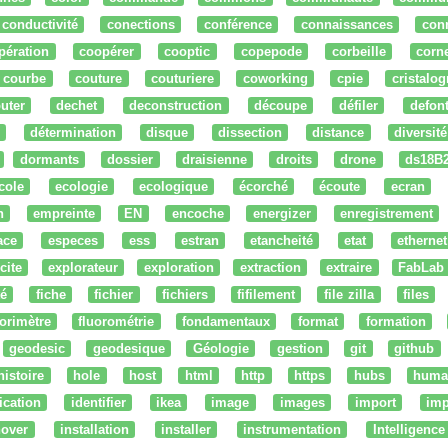
conductivité
conections
conférence
connaissances
con
pération
coopérer
cooptic
copepode
corbeille
corn
courbe
couture
couturiere
coworking
cpie
cristalog
uter
dechet
deconstruction
découpe
défiler
defon
détermination
disque
dissection
distance
diversité
dormants
dossier
draisienne
droits
drone
ds18B
cole
ecologie
ecologique
écorché
écoute
ecran
n
empreinte
EN
encoche
energizer
enregistrement
ace
especes
ess
estran
etancheité
etat
ethernet
cite
explorateur
exploration
extraction
extraire
FabLab
té
fiche
fichier
fichiers
fifilement
file zilla
files
uorimètre
fluorométrie
fondamentaux
format
formation
geodesic
geodesique
Géologie
gestion
git
github
histoire
hole
host
html
http
https
hubs
huma
fication
identifier
ikea
image
images
import
imp
nover
installation
installer
instrumentation
Intelligence 