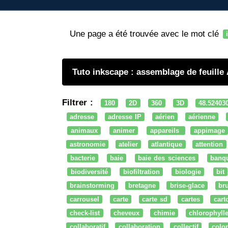
Une page a été trouvée avec le mot clé
Tuto inkscape : assemblage de feuille
Filtrer :
180
2D
360
3D
48.52403
adresse
adresse IP
aérien
aérienne
animaux
animer
appareils
appimage
astronomie
atelier
atlantique
attention
bacterie
baie
baie des sciences
banq
biodiversité
biofiltration
biologie
bit
brainstorming
bretagne
brise-glace
bru
carrousel
carte
carte sd
cartes
cart
check-list
cheveux
chimie
chlorophyll
collaboratif
collaboration
collectif
colo