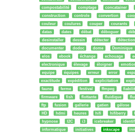
compostabilité
comptage
concatainer
construction
controle
convertion
coo
couleur
coulures
couper
courants
datas
dates
débat
déboguer
déb
desinstaller
dessin
détecter
détection
documenter
dodoc
dome
Dominique
e/os
ebook
échange
echouage
e
electronique
élevage
éloigner
emotio
equipe
équipes
erreur
error
esp
exactitude
expédition
explicitation
expli
faune
ferme
festival
ffmpeg
fiabili
firmware
fish
flottante
fluidique
fl
ftp
fusion
gallerie
gatien
gélose
HD
hdmi
heures
hifi
hifiberry
hypnose
I2C
i3
icebreaker
identi
informatique
initiatives
inkscape
in