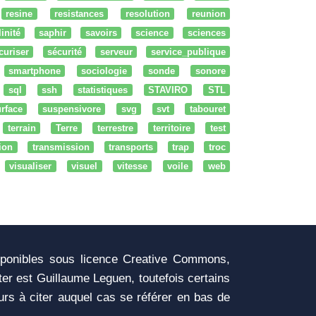
resine
resistances
resolution
reunion
linité
saphir
savoirs
science
sciences
curiser
sécurité
serveur
service_publique
smartphone
sociologie
sonde
sonore
sql
ssh
statistiques
STAVIRO
STL
rface
suspensivore
svg
svt
tabouret
terrain
Terre
terrestre
territoire
test
tion
transmission
transports
trap
troc
visualiser
visuel
vitesse
voile
web
sponibles sous licence Creative Commons,
iter est Guillaume Leguen, toutefois certains
urs à citer auquel cas se référer en bas de