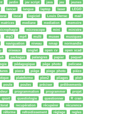
nt
jardin
jav script
java
jeu
jeunes
lancer
langue
laptop
laser
LEGO
ttoral
local
logiciel
Louis Derrac
mail
matrices
mediane
mediation
memoire
icrophagie
microscope
mini
ministre
mp3
mp4
multi
musee
musiques
naviguation
niveau
nmap
normandie
u
oiseaux
onglet
open cv
open scad
vh
packages
palangres
papier
paquet
ogie
pédagogique
pège photo
pelicase
tures
piece
piège
piege photo
piézo
stique
plateforme
plen2
pliages
plot
poule
poules
préciser
prélèvements
ndeur
programmation
programmer
projet
qsort
questiologie
questionner
R cran
ctorat
recupération
récupérer
récurence
réforme
refroidissement
réglage
regles