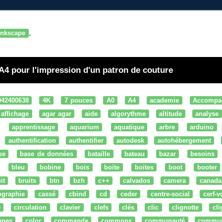
.
inkscape
 A4 pour l'impression d'un patron de couture
042400638
4K
7 pouces
A0
A4
academie
Accompa
affichage
agar agar
aide
algorythme
altitude
analyse
apprentissage
aquarium
aquatique
arbre
arduino
authentification
authentifier
autodesk
autohébergement
ue
base de données
bataille
bateau
bazar
besoins
bleu
bobine
bois
boite
boites
boot
booter
it
bruits
btn
bzh
c++
calvados
camera
canada
ographie
cassé
cbind
cd
ceder
centre-social
cerf-v
e
circulation
clavier
clefs
clés
clic
clignotte
cl
nnes
color
commande
commons
communauté
commu