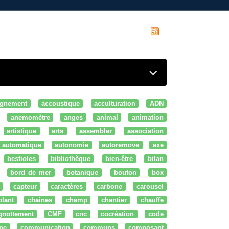
gnement
accoustique
acculturation
ADN
anemomètre
anges
animal
animation
artistique
arts
assembler
association
automatique
autonomie
autoremove
axe
bestioles
bibliothèque
bien-être
bilan
bord de mer
botanique
bouton
box
capteur
caractères
carbone
carousel
olant
chaines
champ
chantier
chauffe
ignottement
CMF
cnc
cocréation
code
ne
communication
communs
composant