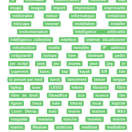
image
images
import
impression
imprimante
indésirable
indoor
informatique
initiatives
inkscape
innover
installation
installer
instrumentation
Intelligence artificielle
intelligence collective
interface
internet décarbonner
introduction
inutile
invisible
IP address
irrégularité
isotope
item
itinérant
jardin
jav script
java
jeu
jeunes
jeux
jpg
js
jugement
kaiou
kap
kayak
kiff
kite
la preuve par neuf
lancé
lancement
lancer
langue
laptop
laser
LEGO
lettres
librairie
libre
libre de droit
libreoffice
lice
licence
lier
lignes
linux
liste
littoral
local
logiciel
Louis Derrac
mail
mairie
maison
MAJ
maquette
marama
marche
marelac
marine
marins
Maslow
matrices
mediane
mediation