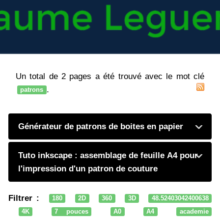
Un total de 2 pages a été trouvé avec le mot clé
.
patrons
Générateur de patrons de boites en papier
Tuto inkscape : assemblage de feuille A4 pour
l'impression d'un patron de couture
Filtrer :
180
2D
360
3D
48.52403042400638
4K
7 pouces
A0
A4
academie