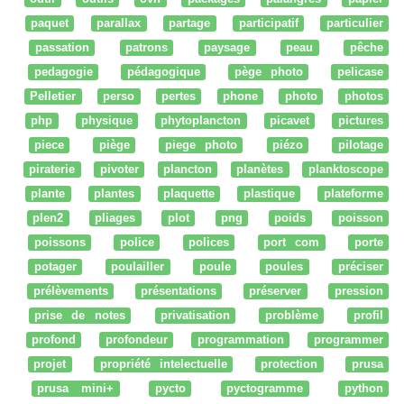
paquet
parallax
partage
participatif
particulier
passation
patrons
paysage
peau
pêche
pedagogie
pédagogique
pège photo
pelicase
Pelletier
perso
pertes
phone
photo
photos
php
physique
phytoplancton
picavet
pictures
piece
piège
piege photo
piézo
pilotage
piraterie
pivoter
plancton
planètes
planktoscope
plante
plantes
plaquette
plastique
plateforme
plen2
pliages
plot
png
poids
poisson
poissons
police
polices
port com
porte
potager
poulailler
poule
poules
préciser
prélèvements
présentations
préserver
pression
prise de notes
privatisation
problème
profil
profond
profondeur
programmation
programmer
projet
propriété intelectuelle
protection
prusa
prusa mini+
pycto
pyctogramme
python