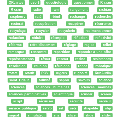
QRcartes
qsort
questiologie
questionner
R cran
R-cran
radio
ram
rangement
rasbian
raspberry
raté
rbind
rechange
recherche
rectorat
recupération
récupérer
récurence
recyclage
recycler
recyclerie
redimensionner
reduction
réduire
réemploi
réflexion
reflexivité
réforme
refroidissement
réglage
regles
relief
remorque
rencontre
répartition
répondre à une offre
représentations
résau
reseau
resine
resistances
resolution
reunion
réunions
robot
robotique
rotate
rotatif
ROV
rugeux
rugosité
RunAudio
saint Brieuc
salinité
saphir
savoirs
science
sciences
sciences humaines
sciences marines
sciences participatives
scientifique
scinder
screen
script
sécuriser
sécurité
serveur
service_publique
servo
set
sets
shapefile
shp
signal
simulateur
site
slicer
slide
slider