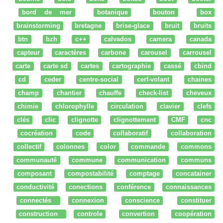
bord de mer
botanique
bouton
box
brainstorming
bretagne
brise-glace
bruit
bruits
btn
bzh
c++
calvados
camera
canada
capteur
caractères
carbone
carousel
carrousel
carte
carte sd
cartes
cartographie
cassé
cbind
cd
ceder
centre-social
cerf-volant
chaines
champ
chantier
chauffe
check-list
cheveux
chimie
chlorophylle
circulation
clavier
clefs
clés
clic
clignotte
clignottement
CMF
cnc
cocréation
code
collaboratif
collaboration
collectif
colonnes
color
commande
commons
communauté
commune
communication
communs
composant
compostabilité
comptage
concatainer
conductivité
conections
conférence
connaissances
connectés
connexion
conscience
constituer
construction
controle
convertion
coopération