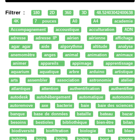
Filtrer :
180
2D
360
3D
48.52403042400638
4K
7 pouces
A0
A4
academie
Accompagnement
accoustique
acculturation
ADN
adresse
adresse IP
aérien
aérienne
affichage
agar agar
aide
algorythme
altitude
analyse
anemomètre
anges
animal
animation
animaux
animer
appareils
appimage
apprentissage
aquarium
aquatique
arbre
arduino
artistique
arts
assembler
association
astronomie
atelier
atlantique
attention
authentification
authentifier
autodesk
autohébergement
automatique
autonomie
autoremove
axe
bacterie
baie
baie des sciences
banque
base de données
bataille
bateau
bazar
besoins
bestioles
bibliothèque
bien-être
bilan
biodiversité
biofiltration
biologie
bit
bleu
bobine
bois
boite
boites
boot
booter