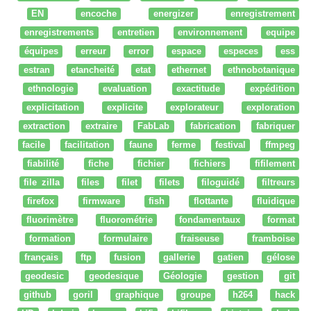
EN
encoche
energizer
enregistrement
enregistrements
entretien
environnement
equipe
équipes
erreur
error
espace
especes
ess
estran
etancheité
etat
ethernet
ethnobotanique
ethnologie
evaluation
exactitude
expédition
explicitation
explicite
explorateur
exploration
extraction
extraire
FabLab
fabrication
fabriquer
facile
facilitation
faune
ferme
festival
ffmpeg
fiabilité
fiche
fichier
fichiers
fifilement
file zilla
files
filet
filets
filoguidé
filtreurs
firefox
firmware
fish
flottante
fluidique
fluorimètre
fluorométrie
fondamentaux
format
formation
formulaire
fraiseuse
framboise
français
ftp
fusion
gallerie
gatien
gélose
geodesic
geodesique
Géologie
gestion
git
github
goril
graphique
groupe
h264
hack