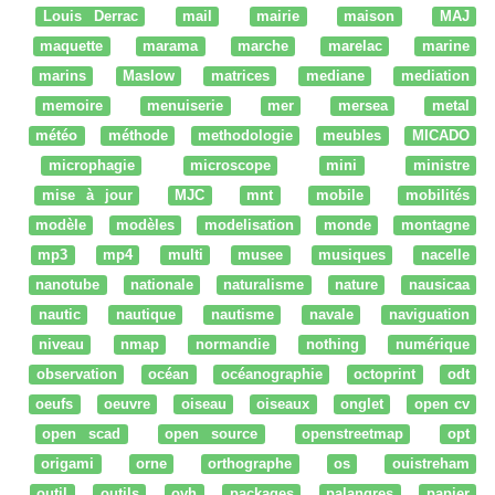
Louis Derrac
mail
mairie
maison
MAJ
maquette
marama
marche
marelac
marine
marins
Maslow
matrices
mediane
mediation
memoire
menuiserie
mer
mersea
metal
météo
méthode
methodologie
meubles
MICADO
microphagie
microscope
mini
ministre
mise à jour
MJC
mnt
mobile
mobilités
modèle
modèles
modelisation
monde
montagne
mp3
mp4
multi
musee
musiques
nacelle
nanotube
nationale
naturalisme
nature
nausicaa
nautic
nautique
nautisme
navale
naviguation
niveau
nmap
normandie
nothing
numérique
observation
océan
océanographie
octoprint
odt
oeufs
oeuvre
oiseau
oiseaux
onglet
open cv
open scad
open source
openstreetmap
opt
origami
orne
orthographe
os
ouistreham
outil
outils
ovh
packages
palangres
papier