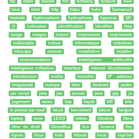
HD
hdmi
heures
hifi
hifiberry
histoire
hole
host
html
http
https
hubs
humanoid
humide
hydrocarbure
hydrophone
hypnose
I2C
i3
icebreaker
identification
identifier
ikea
image
images
import
impression
imprimante
indésirable
indoor
informatique
initiatives
inkscape
innover
installation
installer
instrumentation
Intelligence artificielle
intelligence collective
interface
internet décarbonner
introduction
inutile
invisible
IP address
irrégularité
isotope
item
itinérant
jardin
jav script
java
jeu
jeunes
jeux
jpg
js
jugement
kaiou
kap
kayak
kiff
kite
la preuve par neuf
lancé
lancement
lancer
langue
laptop
laser
LEGO
lettres
librairie
libre
libre de droit
libreoffice
lice
licence
lier
lignes
linux
liste
littoral
local
logiciel