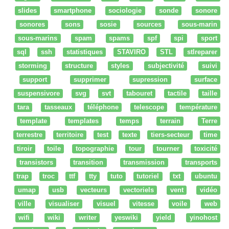
slides
smartphone
sociologie
sonde
sonore
sonores
sons
sosie
sources
sous-marin
sous-marins
spam
spams
spf
spi
sport
sql
ssh
statistiques
STAVIRO
STL
stlreparer
storming
structure
styles
subjectivité
suivi
support
supprimer
supression
surface
suspensivore
svg
svt
tabouret
tactile
taille
tara
tasseaux
téléphone
telescope
température
template
templates
temps
terrain
Terre
terrestre
territoire
test
texte
tiers-secteur
time
tiroir
toile
topographie
tour
tourner
toxicité
transistors
transition
transmission
transports
trap
troc
ttf
tty
tuto
tutoriel
txt
ubuntu
umap
usb
vecteurs
vectoriels
vent
vidéo
ville
visualiser
visuel
vitesse
voile
web
wifi
wiki
writer
yeswiki
yield
yinohost