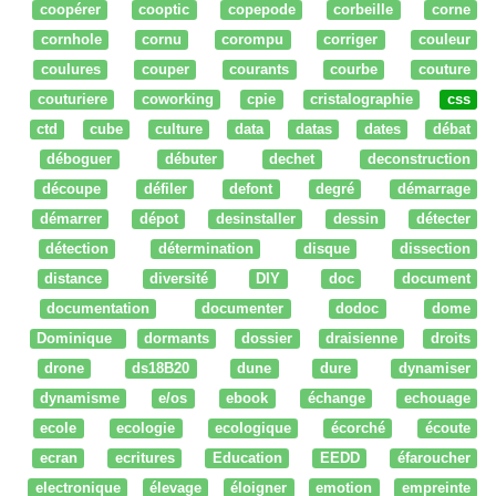
coopérer
cooptic
copepode
corbeille
corne
cornhole
cornu
corompu
corriger
couleur
coulures
couper
courants
courbe
couture
couturiere
coworking
cpie
cristalographie
css
ctd
cube
culture
data
datas
dates
débat
déboguer
débuter
dechet
deconstruction
découpe
défiler
defont
degré
démarrage
démarrer
dépot
desinstaller
dessin
détecter
détection
détermination
disque
dissection
distance
diversité
DIY
doc
document
documentation
documenter
dodoc
dome
Dominique
dormants
dossier
draisienne
droits
drone
ds18B20
dune
dure
dynamiser
dynamisme
e/os
ebook
échange
echouage
ecole
ecologie
ecologique
écorché
écoute
ecran
ecritures
Education
EEDD
éfaroucher
electronique
élevage
éloigner
emotion
empreinte