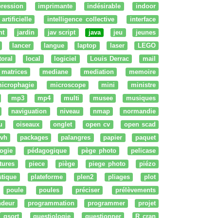
ression
imprimante
indésirable
indoor
artificielle
intelligence collective
interface
nt
jardin
jav script
java
jeu
jeunes
lancer
langue
laptop
laser
LEGO
ttoral
local
logiciel
Louis Derrac
mail
matrices
mediane
mediation
memoire
icrophagie
microscope
mini
ministre
mp3
mp4
multi
musee
musiques
naviguation
niveau
nmap
normandie
u
oiseaux
onglet
open cv
open scad
vh
packages
palangres
papier
paquet
ogie
pédagogique
pège photo
pelicase
tures
piece
piège
piege photo
piézo
stique
plateforme
plen2
pliages
plot
poule
poules
préciser
prélèvements
ndeur
programmation
programmer
projet
qsort
questiologie
questionner
R cran