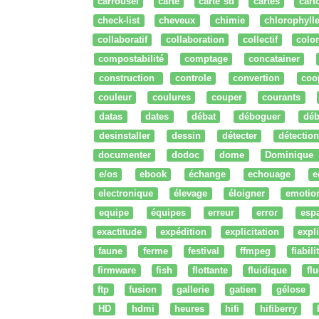
carrousel
carte
carte sd
cartes
cart
check-list
cheveux
chimie
chlorophyll
collaboratif
collaboration
collectif
colo
compostabilité
comptage
concatainer
construction
controle
convertion
coo
couleur
coulures
couper
courants
datas
dates
débat
déboguer
déb
desinstaller
dessin
détecter
détection
documenter
dodoc
dome
Dominique
e/os
ebook
échange
echouage
e
electronique
élevage
éloigner
emotio
equipe
équipes
erreur
error
esp
exactitude
expédition
explicitation
expli
faune
ferme
festival
ffmpeg
fiabili
firmware
fish
flottante
fluidique
fl
ftp
fusion
gallerie
gatien
gélose
HD
hdmi
heures
hifi
hifiberry