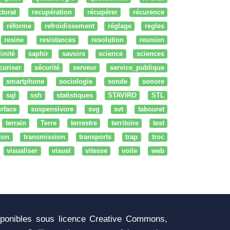
ctorat
recupération
récupérer
récurence
réforme
refroidissement
réglage
regles
resine
resistances
resolution
reunion
linité
saphir
savoirs
science
sciences
curiser
sécurité
serveur
service_publique
smartphone
sociologie
sonde
sonore
sql
ssh
statistiques
STAVIRO
STL
rface
suspensivore
svg
svt
tabouret
terrain
Terre
terrestre
territoire
test
tion
transmission
transports
trap
troc
visualiser
visuel
vitesse
voile
web
sponibles sous licence Creative Commons,