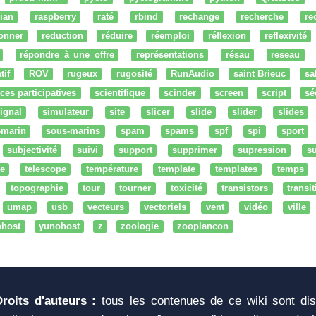
ian
raspberry
raté
rbind
rechange
recherche
re
onner
reduction
réduire
réemploi
réflexion
reflexivité
répondre à une offre
représentations
résau
reseau
tif
ROV
rugeux
rugosité
RunAudio
saint Brieuc
sa
ces participatives
scientifique
scinder
screen
script
sé
ignal
simulateur
site
slicer
slide
slider
slides
-marin
sous-marins
spam
spams
spf
spi
sport
subjectivité
suivi
support
supprimer
supression
su
e
telescope
température
template
templates
temps
topographie
tour
tourner
toxicité
transistors
transi
umap
usb
vecteurs
vectoriels
vent
vidéo
ville
ohost
yunohost
z
zoologie
zooplancon
Droits d'auteurs :
tous les contenues de ce wiki sont di