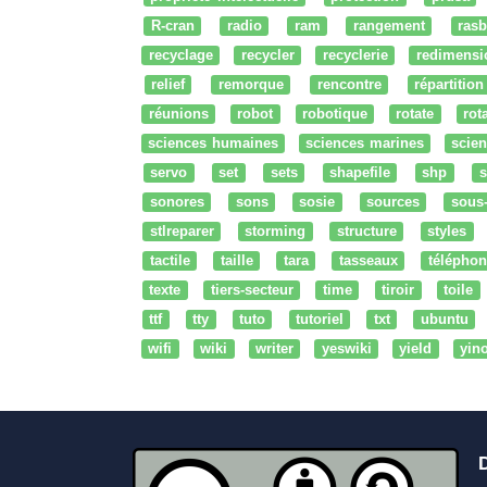
R-cran
radio
ram
rangement
rasb
recyclage
recycler
recyclerie
redimensi
relief
remorque
rencontre
répartition
réunions
robot
robotique
rotate
rota
sciences humaines
sciences marines
scien
servo
set
sets
shapefile
shp
s
sonores
sons
sosie
sources
sous
stlreparer
storming
structure
styles
tactile
taille
tara
tasseaux
téléphon
texte
tiers-secteur
time
tiroir
toile
ttf
tty
tuto
tutoriel
txt
ubuntu
wifi
wiki
writer
yeswiki
yield
yin