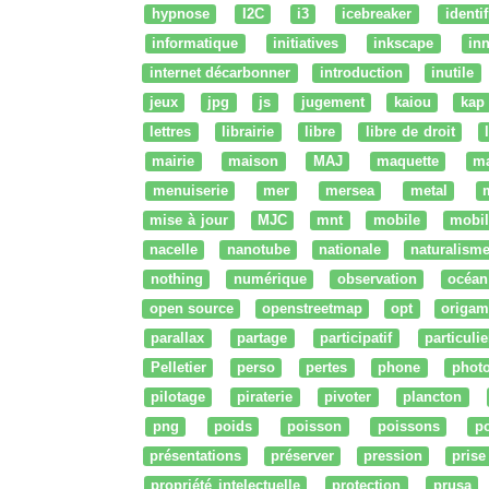
hypnose
I2C
i3
icebreaker
identi
informatique
initiatives
inkscape
in
internet décarbonner
introduction
inutile
jeux
jpg
js
jugement
kaiou
kap
lettres
librairie
libre
libre de droit
mairie
maison
MAJ
maquette
m
menuiserie
mer
mersea
metal
mise à jour
MJC
mnt
mobile
mobil
nacelle
nanotube
nationale
naturalism
nothing
numérique
observation
océan
open source
openstreetmap
opt
origam
parallax
partage
participatif
particulie
Pelletier
perso
pertes
phone
phot
pilotage
piraterie
pivoter
plancton
png
poids
poisson
poissons
po
présentations
préserver
pression
prise
propriété intelectuelle
protection
prusa