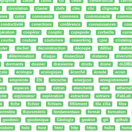
ographie
cassé
cbind
cd
ceder
centre-social
cerf-v
e
circulation
clavier
clefs
clés
clic
clignotte
cl
nnes
color
commande
commons
communauté
commu
conductivité
conections
conférence
connaissances
con
pération
coopérer
cooptic
copepode
corbeille
corn
courbe
couture
couturiere
coworking
cpie
cristalog
uter
dechet
deconstruction
découpe
défiler
defon
détermination
disque
dissection
distance
diversité
dormants
dossier
draisienne
droits
drone
ds18B
cole
ecologie
ecologique
écorché
écoute
ecran
n
empreinte
EN
encoche
energizer
enregistrement
ace
especes
ess
estran
etancheité
etat
ethernet
cite
explorateur
exploration
extraction
extraire
FabLab
té
fiche
fichier
fichiers
fifilement
file zilla
files
uorimètre
fluorométrie
fondamentaux
format
formation
geodesic
geodesique
Géologie
gestion
git
github
histoire
hole
host
html
http
https
hubs
huma