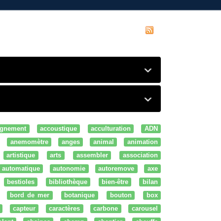
gnement
accoustique
acculturation
ADN
anemomètre
anges
animal
animation
artistique
arts
assembler
association
automatique
autonomie
autoremove
axe
bestioles
bibliothèque
bien-être
bilan
bord de mer
botanique
bouton
box
capteur
caractères
carbone
carousel