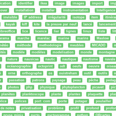
fication
identifier
ikea
image
images
import
imp
nover
installation
installer
instrumentation
Intelligence 
invisible
IP address
irrégularité
isotope
item
itinéra
kayak
kiff
kite
la preuve par neuf
lancé
lancement
libreoffice
lice
licence
lier
lignes
linux
liste
li
arama
marche
marelac
marine
marins
Maslow
météo
méthode
methodologie
meubles
MICADO
m
ités
modèle
modèles
modelisation
monde
montagne
e
nature
nausicaa
nautic
nautique
nautisme
navale
océanographie
octoprint
odt
oeufs
oeuvre
oisea
i
orne
orthographe
os
ouistreham
outil
outils
o
r
passation
patrons
paysage
peau
pêche
pedag
o
photos
php
physique
phytoplancton
picavet
pic
planètes
planktoscope
plante
plantes
plaquette
pla
lice
polices
port com
porte
potager
poulailler
 de notes
privatisation
problème
profil
profond
profo
prusa mini+
pycto
pyctogramme
python
QRcartes