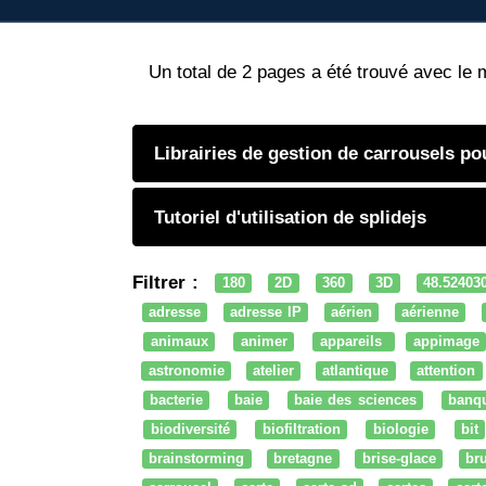
Un total de 2 pages a été trouvé avec le 
Librairies de gestion de carrousels po
Tutoriel d'utilisation de splidejs
Filtrer :
180
2D
360
3D
48.52403
adresse
adresse IP
aérien
aérienne
animaux
animer
appareils
appimage
astronomie
atelier
atlantique
attention
bacterie
baie
baie des sciences
banq
biodiversité
biofiltration
biologie
bit
brainstorming
bretagne
brise-glace
bru