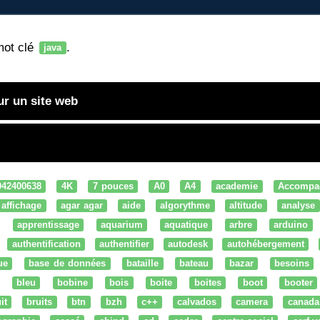
mot clé
.
java
ur un site web
042400638
4K
7 pouces
A0
A4
academie
Accompa
affichage
agar agar
aide
algorythme
altitude
analyse
apprentissage
aquarium
aquatique
arbre
arduino
authentification
authentifier
autodesk
autohébergement
ue
base de données
bataille
bateau
bazar
besoins
bleu
bobine
bois
boite
boites
boot
booter
it
bruits
btn
bzh
c++
calvados
camera
canada