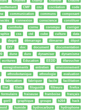
olant
chaines
champ
chantier
chauffe
ignottement
CMF
cnc
cocréation
code
ne
communication
communs
composant
nectés
connexion
conscience
constituer
e
cornhole
cornu
corompu
corriger
raphie
css
ctd
cube
culture
data
t
degré
démarrage
démarrer
dépot
DIY
doc
document
documentation
20
dune
dure
dynamiser
dynamisme
ecritures
Education
EEDD
éfaroucher
enregistrements
entretien
environnement
ethnobotanique
ethnologie
evaluation
fabrication
fabriquer
facile
facilitation
filet
filets
filoguidé
filtreurs
firefox
formulaire
fraiseuse
framboise
français
goril
graphique
groupe
h264
hack
noid
humide
hydrocarbure
hydrophone