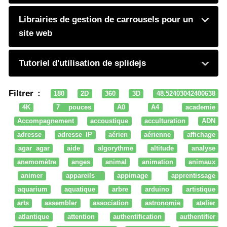
Librairies de gestion de carrousels pour un
site web
Tutoriel d'utilisation de splidejs
Filtrer :
180
2D
360
3D
48.52403042400638
4K
7 pouces
A0
A4
academie
Accompagnement
accoustique
acculturation
ADN
adresse
adresse IP
aérien
aérienne
affichage
agar agar
aide
algorythme
altitude
analyse
anemomètre
anges
animal
animation
animaux
animer
appareils
appimage
apprentissage
aquarium
aquatique
arbre
arduino
artistique
arts
assembler
association
astronomie
atelier
atlantique
attention
authentification
authentifier