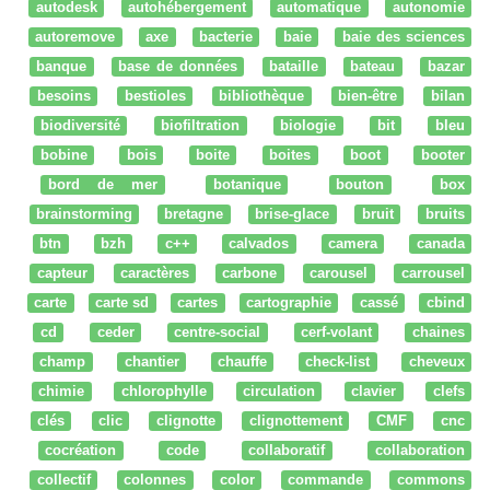
autodesk
autohébergement
automatique
autonomie
autoremove
axe
bacterie
baie
baie des sciences
banque
base de données
bataille
bateau
bazar
besoins
bestioles
bibliothèque
bien-être
bilan
biodiversité
biofiltration
biologie
bit
bleu
bobine
bois
boite
boites
boot
booter
bord de mer
botanique
bouton
box
brainstorming
bretagne
brise-glace
bruit
bruits
btn
bzh
c++
calvados
camera
canada
capteur
caractères
carbone
carousel
carrousel
carte
carte sd
cartes
cartographie
cassé
cbind
cd
ceder
centre-social
cerf-volant
chaines
champ
chantier
chauffe
check-list
cheveux
chimie
chlorophylle
circulation
clavier
clefs
clés
clic
clignotte
clignottement
CMF
cnc
cocréation
code
collaboratif
collaboration
collectif
colonnes
color
commande
commons