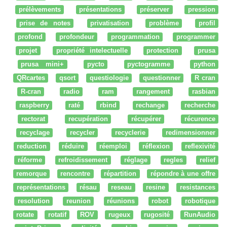
prélèvements
présentations
préserver
pression
prise de notes
privatisation
problème
profil
profond
profondeur
programmation
programmer
projet
propriété intelectuelle
protection
prusa
prusa mini+
pycto
pyctogramme
python
QRcartes
qsort
questiologie
questionner
R cran
R-cran
radio
ram
rangement
rasbian
raspberry
raté
rbind
rechange
recherche
rectorat
recupération
récupérer
récurence
recyclage
recycler
recyclerie
redimensionner
reduction
réduire
réemploi
réflexion
reflexivité
réforme
refroidissement
réglage
regles
relief
remorque
rencontre
répartition
répondre à une offre
représentations
résau
reseau
resine
resistances
resolution
reunion
réunions
robot
robotique
rotate
rotatif
ROV
rugeux
rugosité
RunAudio