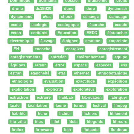
Dominique
dormants
dossier
draisienne
droits
drone
ds18B20
dune
dure
dynamiser
dynamisme
e/os
ebook
échange
echouage
ecole
ecologie
ecologique
écorché
écoute
ecran
ecritures
Education
EEDD
éfaroucher
electronique
élevage
éloigner
emotion
empreinte
EN
encoche
energizer
enregistrement
enregistrements
entretien
environnement
equipe
équipes
erreur
error
espace
especes
ess
estran
etancheité
etat
ethernet
ethnobotanique
ethnologie
evaluation
exactitude
expédition
explicitation
explicite
explorateur
exploration
extraction
extraire
FabLab
fabrication
fabriquer
facile
facilitation
faune
ferme
festival
ffmpeg
fiabilité
fiche
fichier
fichiers
fifilement
file zilla
files
filet
filets
filoguidé
filtreurs
firefox
firmware
fish
flottante
fluidique