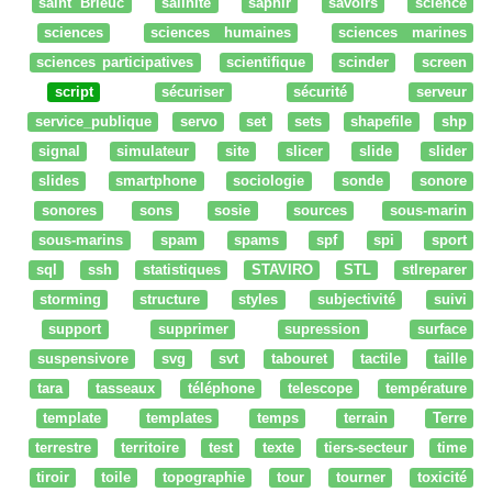
saint Brieuc
salinité
saphir
savoirs
science
sciences
sciences humaines
sciences marines
sciences participatives
scientifique
scinder
screen
script
sécuriser
sécurité
serveur
service_publique
servo
set
sets
shapefile
shp
signal
simulateur
site
slicer
slide
slider
slides
smartphone
sociologie
sonde
sonore
sonores
sons
sosie
sources
sous-marin
sous-marins
spam
spams
spf
spi
sport
sql
ssh
statistiques
STAVIRO
STL
stlreparer
storming
structure
styles
subjectivité
suivi
support
supprimer
supression
surface
suspensivore
svg
svt
tabouret
tactile
taille
tara
tasseaux
téléphone
telescope
température
template
templates
temps
terrain
Terre
terrestre
territoire
test
texte
tiers-secteur
time
tiroir
toile
topographie
tour
tourner
toxicité