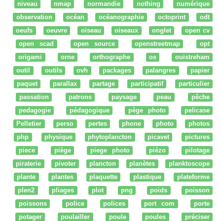
niveau
nmap
normandie
nothing
numérique
observation
océan
océanographie
octoprint
odt
oeufs
oeuvre
oiseau
oiseaux
onglet
open cv
open scad
open source
openstreetmap
opt
origami
orne
orthographe
os
ouistreham
outil
outils
ovh
packages
palangres
papier
paquet
parallax
partage
participatif
particulier
passation
patrons
paysage
peau
pêche
pedagogie
pédagogique
pège photo
pelicase
Pelletier
perso
pertes
phone
photo
photos
php
physique
phytoplancton
picavet
pictures
piece
piège
piege photo
piézo
pilotage
piraterie
pivoter
plancton
planètes
planktoscope
plante
plantes
plaquette
plastique
plateforme
plen2
pliages
plot
png
poids
poisson
poissons
police
polices
port com
porte
potager
poulailler
poule
poules
préciser