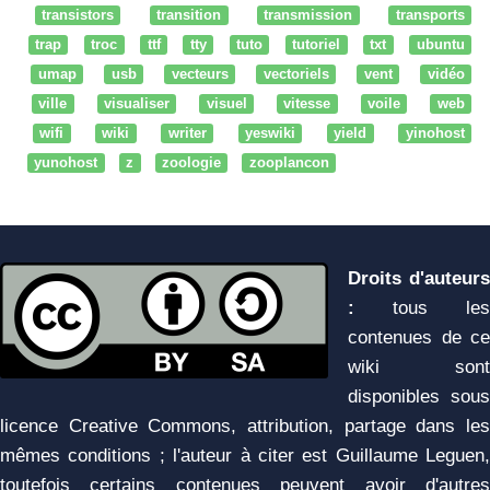
transistors
transition
transmission
transports
trap
troc
ttf
tty
tuto
tutoriel
txt
ubuntu
umap
usb
vecteurs
vectoriels
vent
vidéo
ville
visualiser
visuel
vitesse
voile
web
wifi
wiki
writer
yeswiki
yield
yinohost
yunohost
z
zoologie
zooplancon
Droits d'auteurs
:
tous les
contenues de ce
wiki sont
disponibles sous
licence Creative Commons, attribution, partage dans les
mêmes conditions ; l'auteur à citer est Guillaume Leguen,
toutefois certains contenues peuvent avoir d'autres