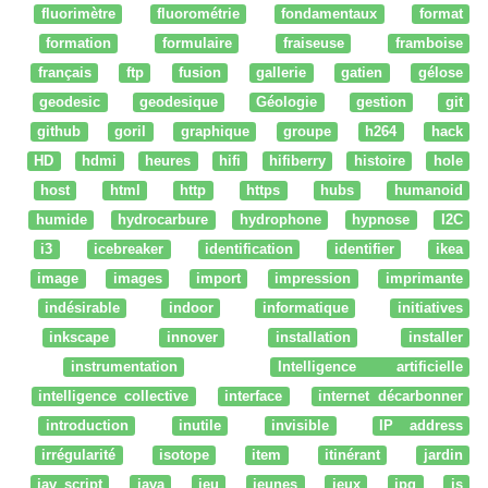
fluorimètre
fluorométrie
fondamentaux
format
formation
formulaire
fraiseuse
framboise
français
ftp
fusion
gallerie
gatien
gélose
geodesic
geodesique
Géologie
gestion
git
github
goril
graphique
groupe
h264
hack
HD
hdmi
heures
hifi
hifiberry
histoire
hole
host
html
http
https
hubs
humanoid
humide
hydrocarbure
hydrophone
hypnose
I2C
i3
icebreaker
identification
identifier
ikea
image
images
import
impression
imprimante
indésirable
indoor
informatique
initiatives
inkscape
innover
installation
installer
instrumentation
Intelligence artificielle
intelligence collective
interface
internet décarbonner
introduction
inutile
invisible
IP address
irrégularité
isotope
item
itinérant
jardin
jav script
java
jeu
jeunes
jeux
jpg
js