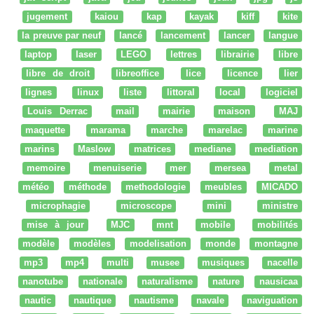
jugement
kaiou
kap
kayak
kiff
kite
la preuve par neuf
lancé
lancement
lancer
langue
laptop
laser
LEGO
lettres
librairie
libre
libre de droit
libreoffice
lice
licence
lier
lignes
linux
liste
littoral
local
logiciel
Louis Derrac
mail
mairie
maison
MAJ
maquette
marama
marche
marelac
marine
marins
Maslow
matrices
mediane
mediation
memoire
menuiserie
mer
mersea
metal
météo
méthode
methodologie
meubles
MICADO
microphagie
microscope
mini
ministre
mise à jour
MJC
mnt
mobile
mobilités
modèle
modèles
modelisation
monde
montagne
mp3
mp4
multi
musee
musiques
nacelle
nanotube
nationale
naturalisme
nature
nausicaa
nautic
nautique
nautisme
navale
naviguation