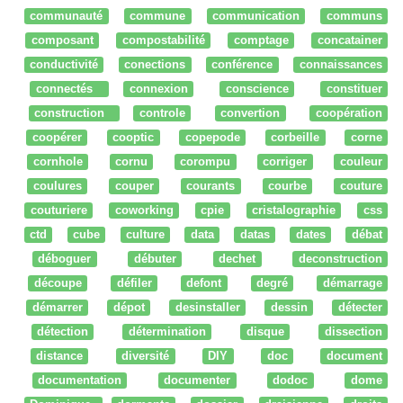
communauté
commune
communication
communs
composant
compostabilité
comptage
concatainer
conductivité
conections
conférence
connaissances
connectés
connexion
conscience
constituer
construction
controle
convertion
coopération
coopérer
cooptic
copepode
corbeille
corne
cornhole
cornu
corompu
corriger
couleur
coulures
couper
courants
courbe
couture
couturiere
coworking
cpie
cristalographie
css
ctd
cube
culture
data
datas
dates
débat
déboguer
débuter
dechet
deconstruction
découpe
défiler
defont
degré
démarrage
démarrer
dépot
desinstaller
dessin
détecter
détection
détermination
disque
dissection
distance
diversité
DIY
doc
document
documentation
documenter
dodoc
dome