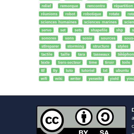
relief
remorque
rencontre
répartition
réunions
robot
robotique
rotate
rota
sciences humaines
sciences marines
scien
servo
set
sets
shapefile
shp
s
sonores
sons
sosie
sources
sous
stlreparer
storming
structure
styles
tactile
taille
tara
tasseaux
téléphon
texte
tiers-secteur
time
tiroir
toile
ttf
tty
tuto
tutoriel
txt
ubuntu
wifi
wiki
writer
yeswiki
yield
yin
a
c