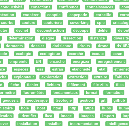
conductivité
conections
conférence
connaissances
con
pération
coopérer
cooptic
copepode
corbeille
corn
courbe
couture
couturiere
coworking
cpie
cristalog
uter
dechet
deconstruction
découpe
défiler
defon
détermination
disque
dissection
distance
diversité
dormants
dossier
draisienne
droits
drone
ds18B
cole
ecologie
ecologique
écorché
écoute
ecran
n
empreinte
EN
encoche
energizer
enregistrement
ace
especes
ess
estran
etancheité
etat
ethernet
cite
explorateur
exploration
extraction
extraire
FabLab
té
fiche
fichier
fichiers
fifilement
file zilla
files
uorimètre
fluorométrie
fondamentaux
format
formation
geodesic
geodesique
Géologie
gestion
git
github
histoire
hole
host
html
http
https
hubs
huma
fication
identifier
ikea
image
images
import
imp
nover
installation
installer
instrumentation
Intelligence 