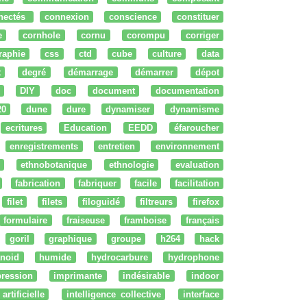
nectés
connexion
conscience
constituer
e
cornhole
cornu
corompu
corriger
raphie
css
ctd
cube
culture
data
t
degré
démarrage
démarrer
dépot
DIY
doc
document
documentation
20
dune
dure
dynamiser
dynamisme
ecritures
Education
EEDD
éfaroucher
enregistrements
entretien
environnement
ethnobotanique
ethnologie
evaluation
fabrication
fabriquer
facile
facilitation
filet
filets
filoguidé
filtreurs
firefox
formulaire
fraiseuse
framboise
français
goril
graphique
groupe
h264
hack
noid
humide
hydrocarbure
hydrophone
ression
imprimante
indésirable
indoor
artificielle
intelligence collective
interface