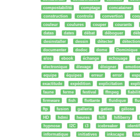
compostabilité
comptage
concatainer
construction
controle
convertion
coo
couleur
coulures
couper
courants
datas
dates
débat
déboguer
déb
desinstaller
dessin
détecter
détection
documenter
dodoc
dome
Dominique
e/os
ebook
échange
echouage
e
electronique
élevage
éloigner
emotio
equipe
équipes
erreur
error
esp
exactitude
expédition
explicitation
expli
faune
ferme
festival
ffmpeg
fiabili
firmware
fish
flottante
fluidique
fl
ftp
fusion
gallerie
gatien
gélose
HD
hdmi
heures
hifi
hifiberry
hypnose
I2C
i3
icebreaker
identi
informatique
initiatives
inkscape
in