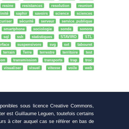
resine
resistances
resolution
reunion
linité
saphir
savoirs
science
sciences
curiser
sécurité
serveur
service_publique
smartphone
sociologie
sonde
sonore
sql
ssh
statistiques
STAVIRO
STL
rface
suspensivore
svg
svt
tabouret
terrain
Terre
terrestre
territoire
test
tion
transmission
transports
trap
troc
visualiser
visuel
vitesse
voile
web
sponibles sous licence Creative Commons,
iter est Guillaume Leguen, toutefois certains
urs à citer auquel cas se référer en bas de