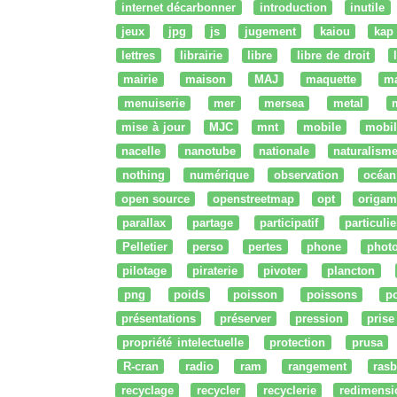
internet décarbonner
introduction
inutile
jeux
jpg
js
jugement
kaiou
kap
lettres
librairie
libre
libre de droit
mairie
maison
MAJ
maquette
m
menuiserie
mer
mersea
metal
mise à jour
MJC
mnt
mobile
mobil
nacelle
nanotube
nationale
naturalism
nothing
numérique
observation
océan
open source
openstreetmap
opt
origam
parallax
partage
participatif
particulie
Pelletier
perso
pertes
phone
phot
pilotage
piraterie
pivoter
plancton
png
poids
poisson
poissons
po
présentations
préserver
pression
prise
propriété intelectuelle
protection
prusa
R-cran
radio
ram
rangement
rasb
recyclage
recycler
recyclerie
redimensi