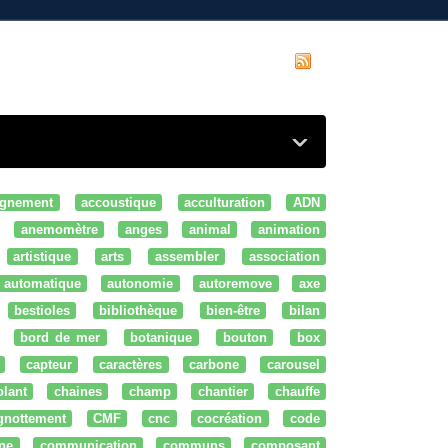
gnement
accoustique
acculturation
ADN
anemomètre
anges
animal
animation
artistique
arts
assembler
association
automatique
autonomie
autoremove
axe
bestioles
bibliothèque
bien-être
bilan
bord de mer
botanique
bouton
box
capteur
caractères
carbone
carousel
olant
chaines
champ
chantier
chauffe
ignottement
CMF
cnc
cocréation
code
ne
communication
communs
composant