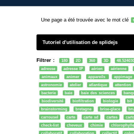
Une page a été trouvée avec le mot clé
Tutoriel d'utilisation de splidejs
Filtrer :
180
2D
360
3D
48.52403
adresse
adresse IP
aérien
aérienne
animaux
animer
appareils
appimage
astronomie
atelier
atlantique
attention
bacterie
baie
baie des sciences
banq
biodiversité
biofiltration
biologie
bit
brainstorming
bretagne
brise-glace
bru
carrousel
carte
carte sd
cartes
cart
check-list
cheveux
chimie
chlorophyll
collaboratif
collaboration
collectif
colo