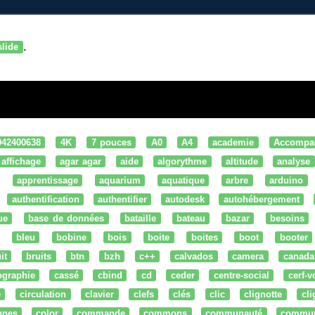
.
slide
042400638
4K
7 pouces
A0
A4
academie
Accompa
affichage
agar agar
aide
algorythme
altitude
analyse
apprentissage
aquarium
aquatique
arbre
arduino
authentification
authentifier
autodesk
autohébergement
ue
base de données
bataille
bateau
bazar
besoins
bleu
bobine
bois
boite
boites
boot
booter
it
bruits
btn
bzh
c++
calvados
camera
canada
ographie
cassé
cbind
cd
ceder
centre-social
cerf-v
e
circulation
clavier
clefs
clés
clic
clignotte
cl
nnes
color
commande
commons
communauté
commu