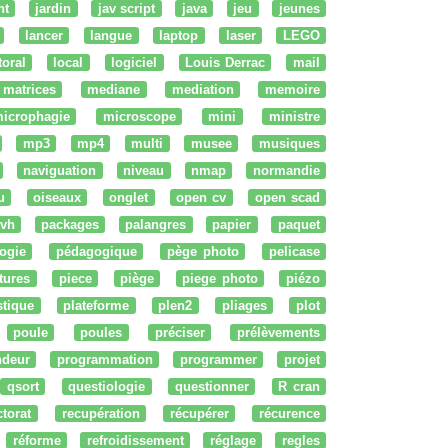
nt
jardin
jav script
java
jeu
jeunes
lancer
langue
laptop
laser
LEGO
ttoral
local
logiciel
Louis Derrac
mail
matrices
mediane
mediation
memoire
icrophagie
microscope
mini
ministre
mp3
mp4
multi
musee
musiques
naviguation
niveau
nmap
normandie
u
oiseaux
onglet
open cv
open scad
vh
packages
palangres
papier
paquet
ogie
pédagogique
pège photo
pelicase
tures
piece
piège
piege photo
piézo
stique
plateforme
plen2
pliages
plot
poule
poules
préciser
prélèvements
ndeur
programmation
programmer
projet
qsort
questiologie
questionner
R cran
ctorat
recupération
récupérer
récurence
réforme
refroidissement
réglage
regles