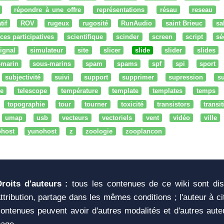
répondre à une offre
représentations
résau
reseau
tif
ROV
rugeux
rugosité
RunAudio
saint Brieuc
sa
ces participatives
scientifique
scinder
screen
script
sé
ignal
simulateur
site
slicer
slide
slider
slides
-marin
sous-marins
spam
spams
spf
spi
sport
subjectivité
suivi
support
supprimer
supression
su
e
telescope
température
template
templates
temps
topographie
tour
tourner
toxicité
transistors
transi
umap
usb
vecteurs
vectoriels
vent
vidéo
ville
ohost
yunohost
z
zoologie
zooplancon
Droits d'auteurs :
tous les contenues de ce wiki sont di
ttribution, partage dans les mêmes conditions ; l'auteur à c
ontenues peuvent avoir d'autres modalités et d'autres aute