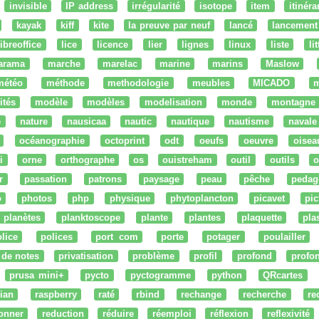
invisible
IP address
irrégularité
isotope
item
itinéra
kayak
kiff
kite
la preuve par neuf
lancé
lancement
libreoffice
lice
licence
lier
lignes
linux
liste
li
arama
marche
marelac
marine
marins
Maslow
météo
méthode
methodologie
meubles
MICADO
m
ités
modèle
modèles
modelisation
monde
montagne
e
nature
nausicaa
nautic
nautique
nautisme
navale
océanographie
octoprint
odt
oeufs
oeuvre
oisea
i
orne
orthographe
os
ouistreham
outil
outils
o
r
passation
patrons
paysage
peau
pêche
pedag
o
photos
php
physique
phytoplancton
picavet
pic
planètes
planktoscope
plante
plantes
plaquette
pla
lice
polices
port com
porte
potager
poulailler
 de notes
privatisation
problème
profil
profond
profo
prusa mini+
pycto
pyctogramme
python
QRcartes
ian
raspberry
raté
rbind
rechange
recherche
re
onner
reduction
réduire
réemploi
réflexion
reflexivité