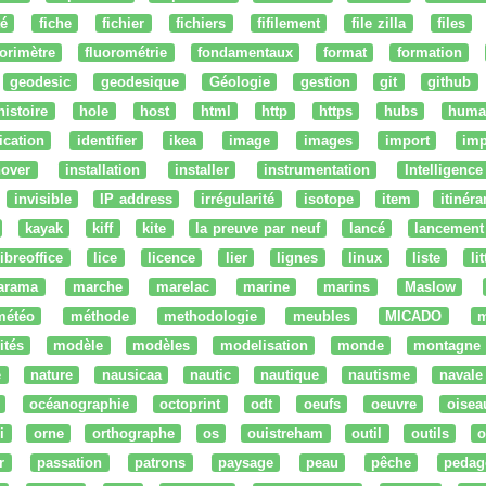
té
fiche
fichier
fichiers
fifilement
file zilla
files
uorimètre
fluorométrie
fondamentaux
format
formation
geodesic
geodesique
Géologie
gestion
git
github
histoire
hole
host
html
http
https
hubs
huma
fication
identifier
ikea
image
images
import
imp
nover
installation
installer
instrumentation
Intelligence 
invisible
IP address
irrégularité
isotope
item
itinéra
kayak
kiff
kite
la preuve par neuf
lancé
lancement
libreoffice
lice
licence
lier
lignes
linux
liste
li
arama
marche
marelac
marine
marins
Maslow
météo
méthode
methodologie
meubles
MICADO
m
ités
modèle
modèles
modelisation
monde
montagne
e
nature
nausicaa
nautic
nautique
nautisme
navale
océanographie
octoprint
odt
oeufs
oeuvre
oisea
i
orne
orthographe
os
ouistreham
outil
outils
o
r
passation
patrons
paysage
peau
pêche
pedag