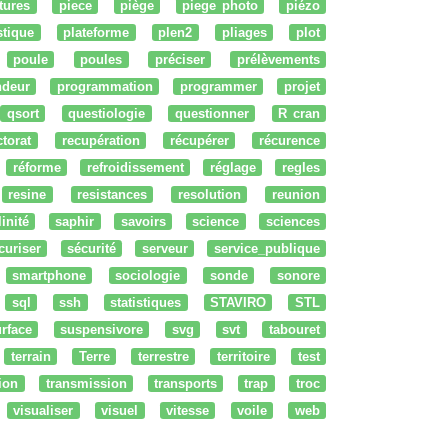
tures
piece
piège
piege photo
piézo
stique
plateforme
plen2
pliages
plot
poule
poules
préciser
prélèvements
ndeur
programmation
programmer
projet
qsort
questiologie
questionner
R cran
ctorat
recupération
récupérer
récurence
réforme
refroidissement
réglage
regles
resine
resistances
resolution
reunion
linité
saphir
savoirs
science
sciences
curiser
sécurité
serveur
service_publique
smartphone
sociologie
sonde
sonore
sql
ssh
statistiques
STAVIRO
STL
rface
suspensivore
svg
svt
tabouret
terrain
Terre
terrestre
territoire
test
tion
transmission
transports
trap
troc
visualiser
visuel
vitesse
voile
web