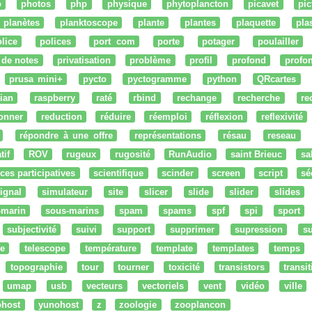
o
photos
php
physique
phytoplancton
picavet
pic
planètes
planktoscope
plante
plantes
plaquette
pla
lice
polices
port com
porte
potager
poulailler
 de notes
privatisation
problème
profil
profond
profo
prusa mini+
pycto
pyctogramme
python
QRcartes
ian
raspberry
raté
rbind
rechange
recherche
re
onner
reduction
réduire
réemploi
réflexion
reflexivité
répondre à une offre
représentations
résau
reseau
tif
ROV
rugeux
rugosité
RunAudio
saint Brieuc
sa
ces participatives
scientifique
scinder
screen
script
sé
ignal
simulateur
site
slicer
slide
slider
slides
-marin
sous-marins
spam
spams
spf
spi
sport
subjectivité
suivi
support
supprimer
supression
su
e
telescope
température
template
templates
temps
topographie
tour
tourner
toxicité
transistors
transi
umap
usb
vecteurs
vectoriels
vent
vidéo
ville
ohost
yunohost
z
zoologie
zooplancon