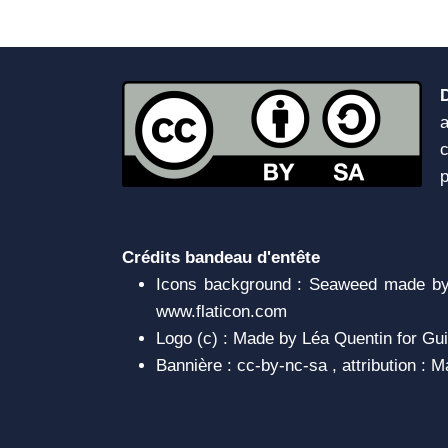
a
c
Crédits bandeau d'entête
Icons background : Seaweed made by 
www.flaticon.com
Logo (c) : Made by Léa Quentin for Gui
Bannière : cc-by-nc-sa , attribution :