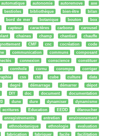
automatique
autonomie
autoremove
axe
bestioles
bibliothèque
bien-être
bilan
bord de mer
botanique
bouton
box
capteur
caractères
carbone
carousel
olant
chaines
champ
chantier
chauffe
ignottement
CMF
cnc
cocréation
code
ne
communication
communs
composant
nectés
connexion
conscience
constituer
e
cornhole
cornu
corompu
corriger
raphie
css
ctd
cube
culture
data
t
degré
démarrage
démarrer
dépot
DIY
doc
document
documentation
20
dune
dure
dynamiser
dynamisme
ecritures
Education
EEDD
éfaroucher
enregistrements
entretien
environnement
ethnobotanique
ethnologie
evaluation
fabrication
fabriquer
facile
facilitation