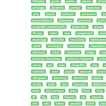
Pelletier
perso
pertes
phone
phot
pilotage
piraterie
pivoter
plancton
png
poids
poisson
poissons
po
présentations
préserver
pression
prise
propriété intelectuelle
protection
prusa
R-cran
radio
ram
rangement
rasb
recyclage
recycler
recyclerie
redimensi
relief
remorque
rencontre
répartition
réunions
robot
robotique
rotate
rota
sciences humaines
sciences marines
scien
servo
set
sets
shapefile
shp
s
sonores
sons
sosie
sources
sous
stlreparer
storming
structure
styles
tactile
taille
tara
tasseaux
téléphon
texte
tiers-secteur
time
tiroir
toile
ttf
tty
tuto
tutoriel
txt
ubuntu
wifi
wiki
writer
yeswiki
yield
yin