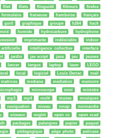
filet
filets
filoguidé
filtreurs
firefox
formulaire
fraiseuse
framboise
français
goril
graphique
groupe
h264
hack
noid
humide
hydrocarbure
hydrophone
ression
imprimante
indésirable
indoor
artificielle
intelligence collective
interface
nt
jardin
jav script
java
jeu
jeunes
lancer
langue
laptop
laser
LEGO
ttoral
local
logiciel
Louis Derrac
mail
matrices
mediane
mediation
memoire
icrophagie
microscope
mini
ministre
mp3
mp4
multi
musee
musiques
naviguation
niveau
nmap
normandie
u
oiseaux
onglet
open cv
open scad
vh
packages
palangres
papier
paquet
ogie
pédagogique
pège photo
pelicase