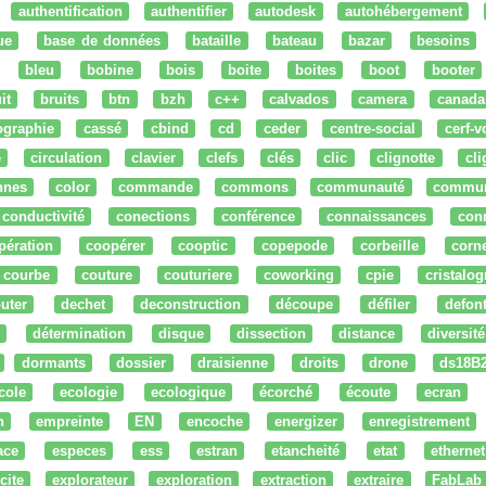
authentification
authentifier
autodesk
autohébergement
ue
base de données
bataille
bateau
bazar
besoins
bleu
bobine
bois
boite
boites
boot
booter
it
bruits
btn
bzh
c++
calvados
camera
canada
ographie
cassé
cbind
cd
ceder
centre-social
cerf-v
e
circulation
clavier
clefs
clés
clic
clignotte
cl
nnes
color
commande
commons
communauté
commu
conductivité
conections
conférence
connaissances
con
pération
coopérer
cooptic
copepode
corbeille
corn
courbe
couture
couturiere
coworking
cpie
cristalog
uter
dechet
deconstruction
découpe
défiler
defon
détermination
disque
dissection
distance
diversité
dormants
dossier
draisienne
droits
drone
ds18B
cole
ecologie
ecologique
écorché
écoute
ecran
n
empreinte
EN
encoche
energizer
enregistrement
ace
especes
ess
estran
etancheité
etat
ethernet
cite
explorateur
exploration
extraction
extraire
FabLab