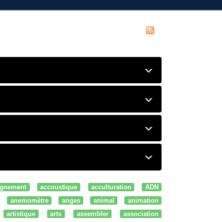
gnement
accoustique
acculturation
ADN
anemomètre
anges
animal
animation
artistique
arts
assembler
association