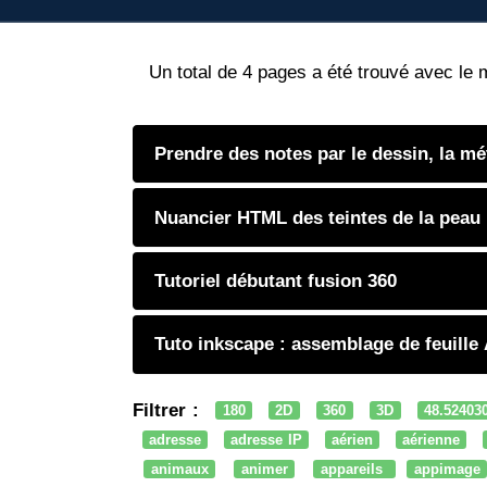
Un total de 4 pages a été trouvé avec le 
Prendre des notes par le dessin, la m
Nuancier HTML des teintes de la peau
Tutoriel débutant fusion 360
Tuto inkscape : assemblage de feuille
Filtrer :
180
2D
360
3D
48.52403
adresse
adresse IP
aérien
aérienne
animaux
animer
appareils
appimage