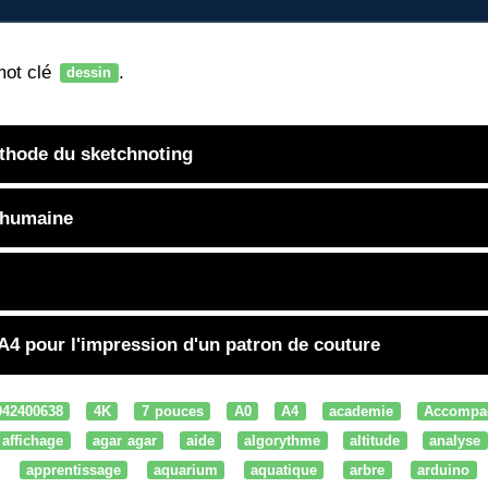
mot clé
.
dessin
éthode du sketchnoting
 humaine
 A4 pour l'impression d'un patron de couture
042400638
4K
7 pouces
A0
A4
academie
Accompa
affichage
agar agar
aide
algorythme
altitude
analyse
apprentissage
aquarium
aquatique
arbre
arduino