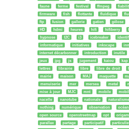
faune
ferme
festival
ffmpeg
fiabili
firmware
fish
flottante
fluidique
fl
ftp
fusion
gallerie
gatien
gélose
HD
hdmi
heures
hifi
hifiberry
hypnose
I2C
i3
icebreaker
identi
informatique
initiatives
inkscape
in
internet décarbonner
introduction
inutile
jeux
jpg
js
jugement
kaiou
kap
lettres
librairie
libre
libre de droit
mairie
maison
MAJ
maquette
m
menuiserie
mer
mersea
metal
mise à jour
MJC
mnt
mobile
mobil
nacelle
nanotube
nationale
naturalism
nothing
numérique
observation
océan
open source
openstreetmap
opt
origam
parallax
partage
participatif
particulie