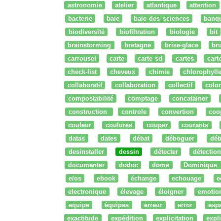
astronomie
atelier
atlantique
attention
bacterie
baie
baie des sciences
banq
biodiversité
biofiltration
biologie
bit
brainstorming
bretagne
brise-glace
bru
carrousel
carte
carte sd
cartes
cart
check-list
cheveux
chimie
chlorophyll
collaboratif
collaboration
collectif
colo
compostabilité
comptage
concatainer
construction
controle
convertion
coo
couleur
coulures
couper
courants
datas
dates
débat
déboguer
déb
desinstaller
dessin
détecter
détection
documenter
dodoc
dome
Dominique
e/os
ebook
échange
echouage
e
electronique
élevage
éloigner
emotio
equipe
équipes
erreur
error
esp
exactitude
expédition
explicitation
expli