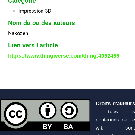
Catégorie
Impression 3D
Nom du ou des auteurs
Nakozen
Lien vers l'article
https://www.thingiverse.com/thing:4052455
Droits d'auteurs
:
tous les
contenues de ce
wiki sont