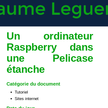
Un ordinateur
Raspberry dans
une Pelicase
étanche
Catégorie du document
Tutoriel
Sites internet