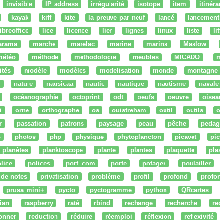
invisible
IP address
irrégularité
isotope
item
itinéra
kayak
kiff
kite
la preuve par neuf
lancé
lancement
libreoffice
lice
licence
lier
lignes
linux
liste
li
arama
marche
marelac
marine
marins
Maslow
météo
méthode
methodologie
meubles
MICADO
m
ités
modèle
modèles
modelisation
monde
montagne
e
nature
nausicaa
nautic
nautique
nautisme
navale
océanographie
octoprint
odt
oeufs
oeuvre
oisea
i
orne
orthographe
os
ouistreham
outil
outils
o
r
passation
patrons
paysage
peau
pêche
pedag
o
photos
php
physique
phytoplancton
picavet
pic
planètes
planktoscope
plante
plantes
plaquette
pla
lice
polices
port com
porte
potager
poulailler
 de notes
privatisation
problème
profil
profond
profo
prusa mini+
pycto
pyctogramme
python
QRcartes
ian
raspberry
raté
rbind
rechange
recherche
re
onner
reduction
réduire
réemploi
réflexion
reflexivité