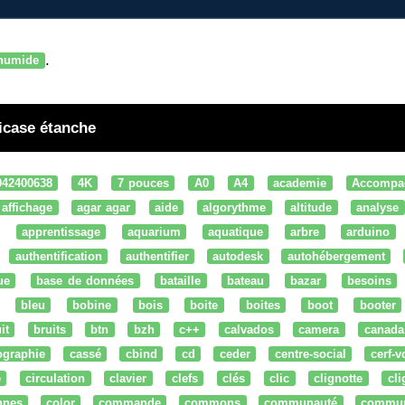
.
humide
icase étanche
042400638
4K
7 pouces
A0
A4
academie
Accompa
affichage
agar agar
aide
algorythme
altitude
analyse
apprentissage
aquarium
aquatique
arbre
arduino
authentification
authentifier
autodesk
autohébergement
ue
base de données
bataille
bateau
bazar
besoins
bleu
bobine
bois
boite
boites
boot
booter
it
bruits
btn
bzh
c++
calvados
camera
canada
ographie
cassé
cbind
cd
ceder
centre-social
cerf-v
e
circulation
clavier
clefs
clés
clic
clignotte
cl
nnes
color
commande
commons
communauté
commu