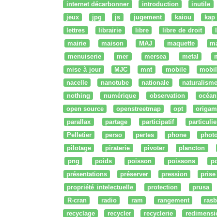
internet décarbonner
introduction
inutile
jeux
jpg
js
jugement
kaiou
kap
lettres
librairie
libre
libre de droit
mairie
maison
MAJ
maquette
m
menuiserie
mer
mersea
metal
mise à jour
MJC
mnt
mobile
mobil
nacelle
nanotube
nationale
naturalism
nothing
numérique
observation
océan
open source
openstreetmap
opt
origam
parallax
partage
participatif
particulie
Pelletier
perso
pertes
phone
phot
pilotage
piraterie
pivoter
plancton
png
poids
poisson
poissons
po
présentations
préserver
pression
prise
propriété intelectuelle
protection
prusa
R-cran
radio
ram
rangement
rasb
recyclage
recycler
recyclerie
redimensi