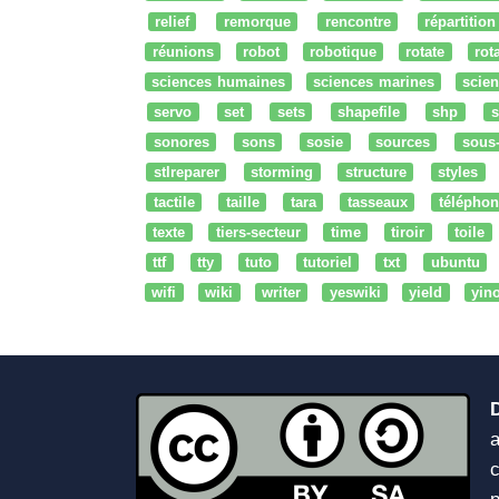
relief
remorque
rencontre
répartition
réunions
robot
robotique
rotate
rota
sciences humaines
sciences marines
scien
servo
set
sets
shapefile
shp
s
sonores
sons
sosie
sources
sous
stlreparer
storming
structure
styles
tactile
taille
tara
tasseaux
téléphon
texte
tiers-secteur
time
tiroir
toile
ttf
tty
tuto
tutoriel
txt
ubuntu
wifi
wiki
writer
yeswiki
yield
yin
a
c