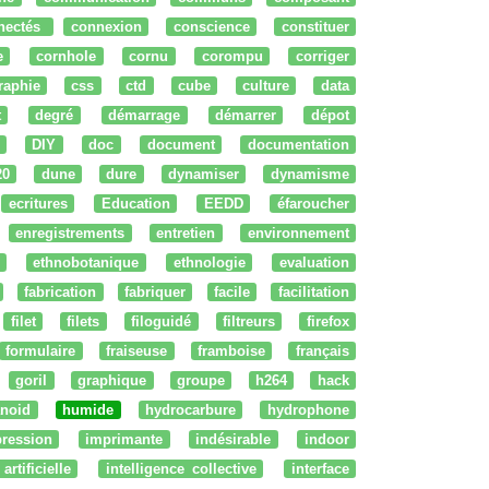
nectés
connexion
conscience
constituer
e
cornhole
cornu
corompu
corriger
raphie
css
ctd
cube
culture
data
t
degré
démarrage
démarrer
dépot
DIY
doc
document
documentation
20
dune
dure
dynamiser
dynamisme
ecritures
Education
EEDD
éfaroucher
enregistrements
entretien
environnement
ethnobotanique
ethnologie
evaluation
fabrication
fabriquer
facile
facilitation
filet
filets
filoguidé
filtreurs
firefox
formulaire
fraiseuse
framboise
français
goril
graphique
groupe
h264
hack
noid
humide
hydrocarbure
hydrophone
ression
imprimante
indésirable
indoor
artificielle
intelligence collective
interface