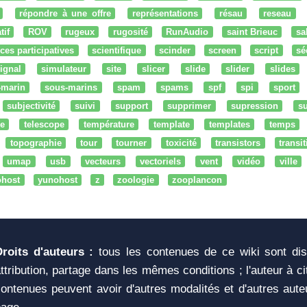
répondre à une offre
représentations
résau
reseau
tif
ROV
rugeux
rugosité
RunAudio
saint Brieuc
sa
ces participatives
scientifique
scinder
screen
script
sé
ignal
simulateur
site
slicer
slide
slider
slides
-marin
sous-marins
spam
spams
spf
spi
sport
subjectivité
suivi
support
supprimer
supression
su
e
telescope
température
template
templates
temps
topographie
tour
tourner
toxicité
transistors
transi
umap
usb
vecteurs
vectoriels
vent
vidéo
ville
ohost
yunohost
z
zoologie
zooplancon
Droits d'auteurs :
tous les contenues de ce wiki sont di
ttribution, partage dans les mêmes conditions ; l'auteur à c
ontenues peuvent avoir d'autres modalités et d'autres aute