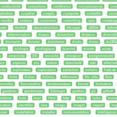
conductivité
conections
conférence
connaissances
con
pération
coopérer
cooptic
copepode
corbeille
corn
courbe
couture
couturiere
coworking
cpie
cristalog
uter
dechet
deconstruction
découpe
défiler
defon
détermination
disque
dissection
distance
diversité
dormants
dossier
draisienne
droits
drone
ds18B
cole
ecologie
ecologique
écorché
écoute
ecran
n
empreinte
EN
encoche
energizer
enregistrement
ace
especes
ess
estran
etancheité
etat
ethernet
cite
explorateur
exploration
extraction
extraire
FabLab
té
fiche
fichier
fichiers
fifilement
file zilla
files
uorimètre
fluorométrie
fondamentaux
format
formation
geodesic
geodesique
Géologie
gestion
git
github
histoire
hole
host
html
http
https
hubs
huma
fication
identifier
ikea
image
images
import
imp
nover
installation
installer
instrumentation
Intelligence 