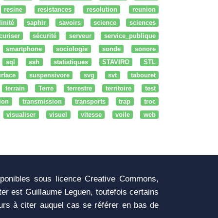
resine
resistances
resolution
reunion
linité
saphir
savoirs
science
sciences
curiser
sécurité
serveur
service_publique
smartphone
sociologie
sonde
sonore
sql
ssh
statistiques
STAVIRO
STL
rface
suspensivore
svg
svt
tabouret
terrain
Terre
terrestre
territoire
test
tion
transmission
transports
trap
troc
visualiser
visuel
vitesse
voile
web
sponibles sous licence Creative Commons,
iter est Guillaume Leguen, toutefois certains
urs à citer auquel cas se référer en bas de