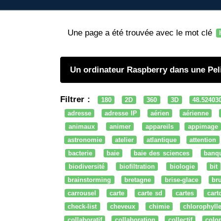
Une page a été trouvée avec le mot clé
Un ordinateur Raspberry dans une Pel
Filtrer :
180
2D
360
3D
48.52403
adresse
adresse IP
aérien
aérienne
animaux
animer
appareils
appimage
astronomie
atelier
atlantique
attention
bacterie
baie
baie des sciences
banq
biodiversité
biofiltration
biologie
bit
brainstorming
bretagne
brise-glace
bru
carrousel
carte
carte sd
cartes
cart
check-list
cheveux
chimie
chlorophyll
collaboratif
collaboration
collectif
colo