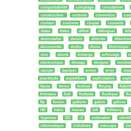
compostabilité
comptage
concatainer
construction
controle
convertion
coo
couleur
coulures
couper
courants
datas
dates
débat
déboguer
déb
desinstaller
dessin
détecter
détection
documenter
dodoc
dome
Dominique
e/os
ebook
échange
echouage
e
electronique
élevage
éloigner
emotio
equipe
équipes
erreur
error
esp
exactitude
expédition
explicitation
expli
faune
ferme
festival
ffmpeg
fiabili
firmware
fish
flottante
fluidique
fl
ftp
fusion
gallerie
gatien
gélose
HD
hdmi
heures
hifi
hifiberry
hypnose
I2C
i3
icebreaker
identi
informatique
initiatives
inkscape
in