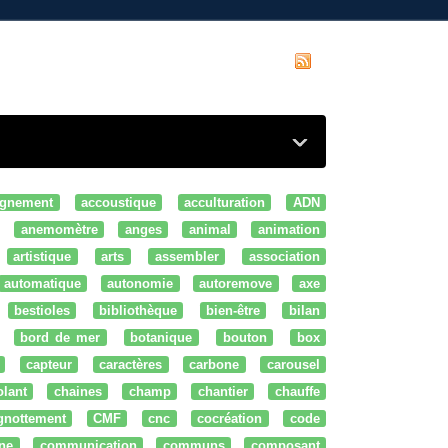
gnement
accoustique
acculturation
ADN
anemomètre
anges
animal
animation
artistique
arts
assembler
association
automatique
autonomie
autoremove
axe
bestioles
bibliothèque
bien-être
bilan
bord de mer
botanique
bouton
box
capteur
caractères
carbone
carousel
olant
chaines
champ
chantier
chauffe
ignottement
CMF
cnc
cocréation
code
ne
communication
communs
composant