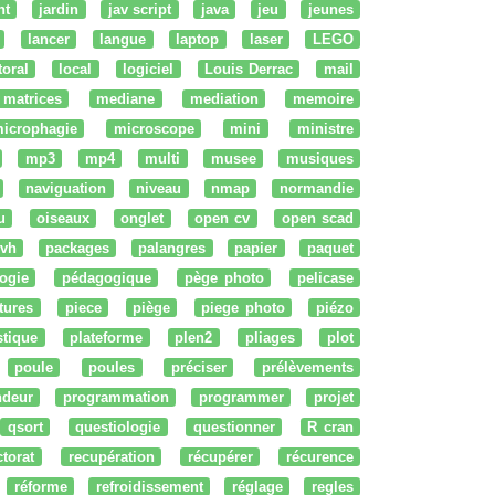
nt
jardin
jav script
java
jeu
jeunes
lancer
langue
laptop
laser
LEGO
ttoral
local
logiciel
Louis Derrac
mail
matrices
mediane
mediation
memoire
icrophagie
microscope
mini
ministre
mp3
mp4
multi
musee
musiques
naviguation
niveau
nmap
normandie
u
oiseaux
onglet
open cv
open scad
vh
packages
palangres
papier
paquet
ogie
pédagogique
pège photo
pelicase
tures
piece
piège
piege photo
piézo
stique
plateforme
plen2
pliages
plot
poule
poules
préciser
prélèvements
ndeur
programmation
programmer
projet
qsort
questiologie
questionner
R cran
ctorat
recupération
récupérer
récurence
réforme
refroidissement
réglage
regles