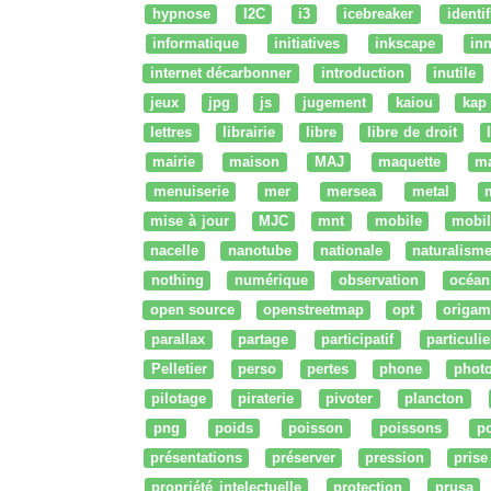
hypnose
I2C
i3
icebreaker
identi
informatique
initiatives
inkscape
in
internet décarbonner
introduction
inutile
jeux
jpg
js
jugement
kaiou
kap
lettres
librairie
libre
libre de droit
mairie
maison
MAJ
maquette
m
menuiserie
mer
mersea
metal
mise à jour
MJC
mnt
mobile
mobil
nacelle
nanotube
nationale
naturalism
nothing
numérique
observation
océan
open source
openstreetmap
opt
origam
parallax
partage
participatif
particulie
Pelletier
perso
pertes
phone
phot
pilotage
piraterie
pivoter
plancton
png
poids
poisson
poissons
po
présentations
préserver
pression
prise
propriété intelectuelle
protection
prusa