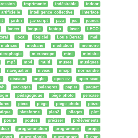
ression
imprimante
indésirable
indoor
artificielle
intelligence collective
interface
nt
jardin
jav script
java
jeu
jeunes
lancer
langue
laptop
laser
LEGO
ttoral
local
logiciel
Louis Derrac
mail
matrices
mediane
mediation
memoire
icrophagie
microscope
mini
ministre
mp3
mp4
multi
musee
musiques
naviguation
niveau
nmap
normandie
u
oiseaux
onglet
open cv
open scad
vh
packages
palangres
papier
paquet
ogie
pédagogique
pège photo
pelicase
tures
piece
piège
piege photo
piézo
stique
plateforme
plen2
pliages
plot
poule
poules
préciser
prélèvements
ndeur
programmation
programmer
projet
qsort
questiologie
questionner
R cran