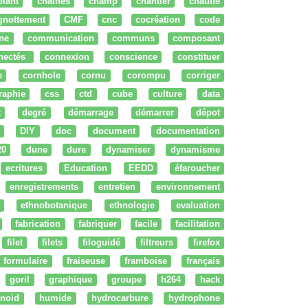
olant
chaines
champ
chantier
chauffe
ignottement
CMF
cnc
cocréation
code
ne
communication
communs
composant
nectés
connexion
conscience
constituer
e
cornhole
cornu
corompu
corriger
raphie
css
ctd
cube
culture
data
t
degré
démarrage
démarrer
dépot
DIY
doc
document
documentation
20
dune
dure
dynamiser
dynamisme
ecritures
Education
EEDD
éfaroucher
enregistrements
entretien
environnement
ethnobotanique
ethnologie
evaluation
fabrication
fabriquer
facile
facilitation
filet
filets
filoguidé
filtreurs
firefox
formulaire
fraiseuse
framboise
français
goril
graphique
groupe
h264
hack
noid
humide
hydrocarbure
hydrophone