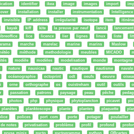
fication
identifier
ikea
image
images
import
imp
nover
installation
installer
instrumentation
Intelligence 
invisible
IP address
irrégularité
isotope
item
itinéra
kayak
kiff
kite
la preuve par neuf
lancé
lancement
libreoffice
lice
licence
lier
lignes
linux
liste
li
arama
marche
marelac
marine
marins
Maslow
météo
méthode
methodologie
meubles
MICADO
m
ités
modèle
modèles
modelisation
monde
montagne
e
nature
nausicaa
nautic
nautique
nautisme
navale
océanographie
octoprint
odt
oeufs
oeuvre
oisea
i
orne
orthographe
os
ouistreham
outil
outils
o
r
passation
patrons
paysage
peau
pêche
pedag
o
photos
php
physique
phytoplancton
picavet
pic
planètes
planktoscope
plante
plantes
plaquette
pla
lice
polices
port com
porte
potager
poulailler
 de notes
privatisation
problème
profil
profond
profo
prusa mini+
pycto
pyctogramme
python
QRcartes