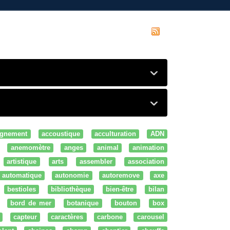
gnement
accoustique
acculturation
ADN
anemomètre
anges
animal
animation
artistique
arts
assembler
association
automatique
autonomie
autoremove
axe
bestioles
bibliothèque
bien-être
bilan
bord de mer
botanique
bouton
box
capteur
caractères
carbone
carousel