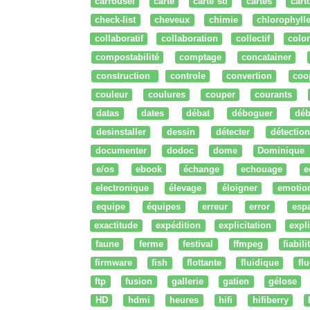
carrousel
carte
carte sd
cartes
cart
check-list
cheveux
chimie
chlorophyll
collaboratif
collaboration
collectif
colo
compostabilité
comptage
concatainer
construction
controle
convertion
coo
couleur
coulures
couper
courants
datas
dates
débat
déboguer
déb
desinstaller
dessin
détecter
détection
documenter
dodoc
dome
Dominique
e/os
ebook
échange
echouage
e
electronique
élevage
éloigner
emotio
equipe
équipes
erreur
error
esp
exactitude
expédition
explicitation
expli
faune
ferme
festival
ffmpeg
fiabili
firmware
fish
flottante
fluidique
fl
ftp
fusion
gallerie
gatien
gélose
HD
hdmi
heures
hifi
hifiberry