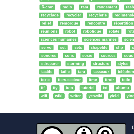
R-cran
radio
ram
rangement
rasb
recyclage
recycler
recyclerie
redimensi
relief
remorque
rencontre
répartition
réunions
robot
robotique
rotate
rota
sciences humaines
sciences marines
scien
servo
set
sets
shapefile
shp
s
sonores
sons
sosie
sources
sous
stlreparer
storming
structure
styles
tactile
taille
tara
tasseaux
téléphon
texte
tiers-secteur
time
tiroir
toile
ttf
tty
tuto
tutoriel
txt
ubuntu
wifi
wiki
writer
yeswiki
yield
yin