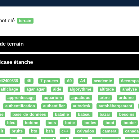
mot clé
.
terrain
e terrain
icase étanche
042400638
4K
7 pouces
A0
A4
academie
Accompa
affichage
agar agar
aide
algorythme
altitude
analyse
apprentissage
aquarium
aquatique
arbre
arduino
authentification
authentifier
autodesk
autohébergement
ue
base de données
bataille
bateau
bazar
besoins
bleu
bobine
bois
boite
boites
boot
booter
it
bruits
btn
bzh
c++
calvados
camera
canada