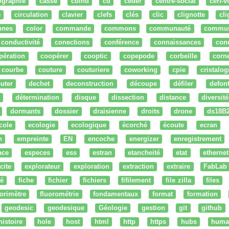
ographie
cassé
cbind
cd
ceder
centre-social
cerf-v
e
circulation
clavier
clefs
clés
clic
clignotte
cl
nnes
color
commande
commons
communauté
commu
conductivité
conections
conférence
connaissances
con
pération
coopérer
cooptic
copepode
corbeille
corn
courbe
couture
couturiere
coworking
cpie
cristalog
uter
dechet
deconstruction
découpe
défiler
defon
détermination
disque
dissection
distance
diversité
dormants
dossier
draisienne
droits
drone
ds18B
cole
ecologie
ecologique
écorché
écoute
ecran
n
empreinte
EN
encoche
energizer
enregistrement
ace
especes
ess
estran
etancheité
etat
ethernet
cite
explorateur
exploration
extraction
extraire
FabLab
té
fiche
fichier
fichiers
fifilement
file zilla
files
uorimètre
fluorométrie
fondamentaux
format
formation
geodesic
geodesique
Géologie
gestion
git
github
histoire
hole
host
html
http
https
hubs
huma