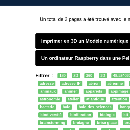
Un total de 2 pages a été trouvé avec le 
Imprimer en 3D un Modèle numérique d
Un ordinateur Raspberry dans une Pel
Filtrer :
180
2D
360
3D
48.52403
adresse
adresse IP
aérien
aérienne
animaux
animer
appareils
appimage
astronomie
atelier
atlantique
attention
bacterie
baie
baie des sciences
banq
biodiversité
biofiltration
biologie
bit
brainstorming
bretagne
brise-glace
bru