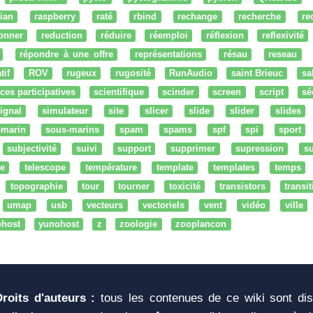
ian
raspberry
raté
rbind
rechange
recherche
re
onner
reduction
réduire
réemploi
réflexion
reflexivité
répondre à une offre
représentations
résau
reseau
tif
ROV
rugeux
rugosité
RunAudio
saint Brieuc
sa
ces participatives
scientifique
scinder
screen
script
sé
ignal
simulateur
site
slicer
slide
slider
slides
-marin
sous-marins
spam
spams
spf
spi
sport
subjectivité
suivi
support
supprimer
supression
su
e
telescope
température
template
templates
temps
topographie
tour
tourner
toxicité
transistors
transi
umap
usb
vecteurs
vectoriels
vent
vidéo
ville
ohost
yunohost
z
zoologie
zooplancon
Droits d'auteurs :
tous les contenues de ce wiki sont di