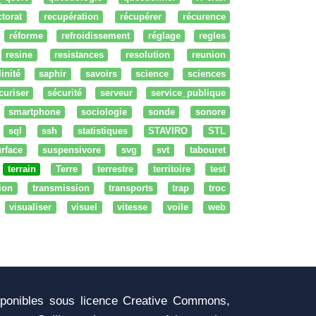
ctorat
recupération
récupérer
récurence
réforme
refroidissement
réglage
regles
resine
resistances
resolution
reunion
linité
saphir
savoirs
science
sciences
curiser
sécurité
serveur
service_publique
smartphone
sociologie
sonde
sonore
sql
ssh
statistiques
STAVIRO
STL
rface
suspensivore
svg
svt
tabouret
terrain
Terre
terrestre
territoire
test
tion
transmission
transports
trap
troc
visualiser
visuel
vitesse
voile
web
sponibles sous licence Creative Commons,