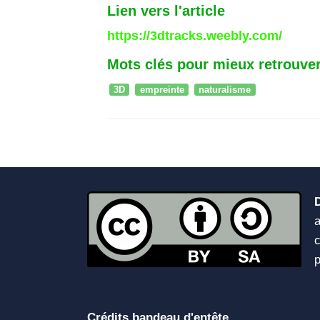
Lien vers l'article
https://3dtracks.weebly.com/
Mots clés pour mieux retrouver
3D
empreinte
naturalisme
a
c
Crédits bandeau d'entête