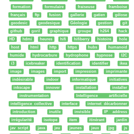
formation
formulaire
fraiseuse
framboise
français
ftp
fusion
gallerie
gatien
gélose
geodesic
geodesique
Géologie
gestion
git
github
goril
graphique
groupe
h264
hack
HD
hdmi
heures
hifi
hifiberry
histoire
hole
host
html
http
https
hubs
humanoid
humide
hydrocarbure
hydrophone
hypnose
I2C
i3
icebreaker
identification
identifier
ikea
image
images
import
impression
imprimante
indésirable
indoor
informatique
initiatives
inkscape
innover
installation
installer
instrumentation
Intelligence artificielle
intelligence collective
interface
internet décarbonner
introduction
inutile
invisible
IP address
irrégularité
isotope
item
itinérant
jardin
jav script
java
jeu
jeunes
jeux
jpg
js