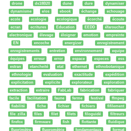
drone
ds18B20
dune
dure
dynamiser
dynamisme
e/os
ebook
échange
echouage
ecole
ecologie
ecologique
écorché
écoute
ecran
ecritures
Education
EEDD
éfaroucher
electronique
élevage
éloigner
emotion
empreinte
EN
encoche
energizer
enregistrement
enregistrements
entretien
environnement
equipe
équipes
erreur
error
espace
especes
ess
estran
etancheité
etat
ethernet
ethnobotanique
ethnologie
evaluation
exactitude
expédition
explicitation
explicite
explorateur
exploration
extraction
extraire
FabLab
fabrication
fabriquer
facile
facilitation
faune
ferme
festival
ffmpeg
fiabilité
fiche
fichier
fichiers
fifilement
file zilla
files
filet
filets
filoguidé
filtreurs
firefox
firmware
fish
flottante
fluidique
fluorimètre
fluorométrie
fondamentaux
format