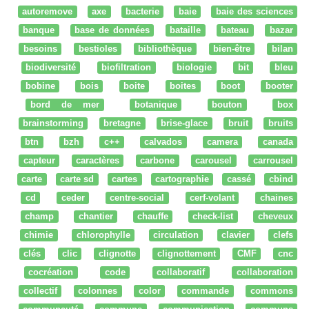
autoremove
axe
bacterie
baie
baie des sciences
banque
base de données
bataille
bateau
bazar
besoins
bestioles
bibliothèque
bien-être
bilan
biodiversité
biofiltration
biologie
bit
bleu
bobine
bois
boite
boites
boot
booter
bord de mer
botanique
bouton
box
brainstorming
bretagne
brise-glace
bruit
bruits
btn
bzh
c++
calvados
camera
canada
capteur
caractères
carbone
carousel
carrousel
carte
carte sd
cartes
cartographie
cassé
cbind
cd
ceder
centre-social
cerf-volant
chaines
champ
chantier
chauffe
check-list
cheveux
chimie
chlorophylle
circulation
clavier
clefs
clés
clic
clignotte
clignottement
CMF
cnc
cocréation
code
collaboratif
collaboration
collectif
colonnes
color
commande
commons