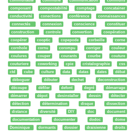
communauté
commune
communication
communs
composant
compostabilité
comptage
concatainer
conductivité
conections
conférence
connaissances
connectés
connexion
conscience
constituer
construction
controle
convertion
coopération
coopérer
cooptic
copepode
corbeille
corne
cornhole
cornu
corompu
corriger
couleur
coulures
couper
courants
courbe
couture
couturiere
coworking
cpie
cristalographie
css
ctd
cube
culture
data
datas
dates
débat
déboguer
débuter
dechet
deconstruction
découpe
défiler
defont
degré
démarrage
démarrer
dépot
desinstaller
dessin
détecter
détection
détermination
disque
dissection
distance
diversité
DIY
doc
document
documentation
documenter
dodoc
dome
Dominique
dormants
dossier
draisienne
droits