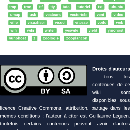
trap
troc
ttf
tty
tuto
tutoriel
txt
ubuntu
umap
usb
vecteurs
vectoriels
vent
vidéo
ville
visualiser
visuel
vitesse
voile
web
wifi
wiki
writer
yeswiki
yield
yinohost
yunohost
z
zoologie
zooplancon
Droits d'auteurs
:
tous les
contenues de ce
wiki sont
disponibles sous
licence Creative Commons, attribution, partage dans les
mêmes conditions ; l'auteur à citer est Guillaume Leguen,
toutefois certains contenues peuvent avoir d'autres