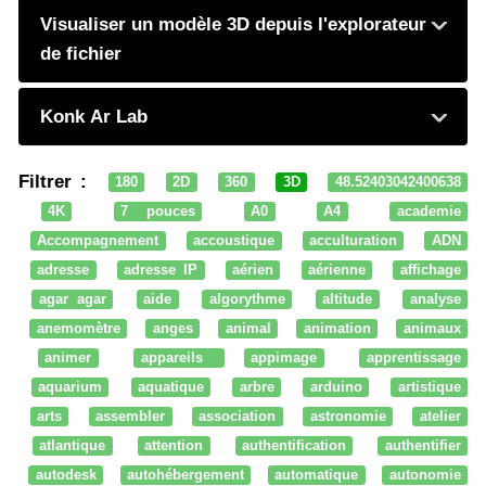
Visualiser un modèle 3D depuis l'explorateur
de fichier
Konk Ar Lab
Filtrer :
180
2D
360
3D
48.52403042400638
4K
7 pouces
A0
A4
academie
Accompagnement
accoustique
acculturation
ADN
adresse
adresse IP
aérien
aérienne
affichage
agar agar
aide
algorythme
altitude
analyse
anemomètre
anges
animal
animation
animaux
animer
appareils
appimage
apprentissage
aquarium
aquatique
arbre
arduino
artistique
arts
assembler
association
astronomie
atelier
atlantique
attention
authentification
authentifier
autodesk
autohébergement
automatique
autonomie