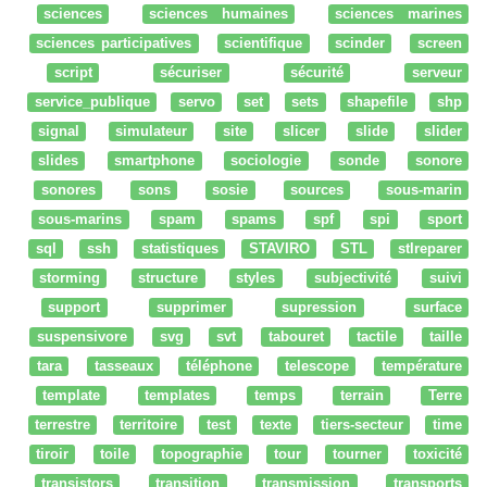
sciences
sciences humaines
sciences marines
sciences participatives
scientifique
scinder
screen
script
sécuriser
sécurité
serveur
service_publique
servo
set
sets
shapefile
shp
signal
simulateur
site
slicer
slide
slider
slides
smartphone
sociologie
sonde
sonore
sonores
sons
sosie
sources
sous-marin
sous-marins
spam
spams
spf
spi
sport
sql
ssh
statistiques
STAVIRO
STL
stlreparer
storming
structure
styles
subjectivité
suivi
support
supprimer
supression
surface
suspensivore
svg
svt
tabouret
tactile
taille
tara
tasseaux
téléphone
telescope
température
template
templates
temps
terrain
Terre
terrestre
territoire
test
texte
tiers-secteur
time
tiroir
toile
topographie
tour
tourner
toxicité
transistors
transition
transmission
transports