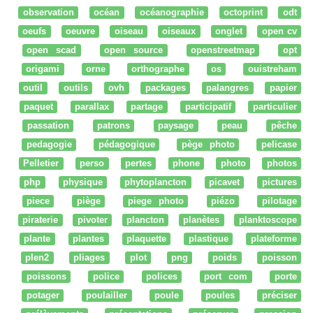
observation
océan
océanographie
octoprint
odt
oeufs
oeuvre
oiseau
oiseaux
onglet
open cv
open scad
open source
openstreetmap
opt
origami
orne
orthographe
os
ouistreham
outil
outils
ovh
packages
palangres
papier
paquet
parallax
partage
participatif
particulier
passation
patrons
paysage
peau
pêche
pedagogie
pédagogique
pège photo
pelicase
Pelletier
perso
pertes
phone
photo
photos
php
physique
phytoplancton
picavet
pictures
piece
piège
piege photo
piézo
pilotage
piraterie
pivoter
plancton
planètes
planktoscope
plante
plantes
plaquette
plastique
plateforme
plen2
pliages
plot
png
poids
poisson
poissons
police
polices
port com
porte
potager
poulailler
poule
poules
préciser