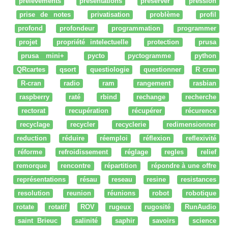
prélèvements
présentations
préserver
pression
prise de notes
privatisation
problème
profil
profond
profondeur
programmation
programmer
projet
propriété intelectuelle
protection
prusa
prusa mini+
pycto
pyctogramme
python
QRcartes
qsort
questiologie
questionner
R cran
R-cran
radio
ram
rangement
rasbian
raspberry
raté
rbind
rechange
recherche
rectorat
recupération
récupérer
récurence
recyclage
recycler
recyclerie
redimensionner
reduction
réduire
réemploi
réflexion
reflexivité
réforme
refroidissement
réglage
regles
relief
remorque
rencontre
répartition
répondre à une offre
représentations
résau
reseau
resine
resistances
resolution
reunion
réunions
robot
robotique
rotate
rotatif
ROV
rugeux
rugosité
RunAudio
saint Brieuc
salinité
saphir
savoirs
science