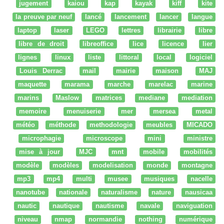
jugement
kaiou
kap
kayak
kiff
kite
la preuve par neuf
lancé
lancement
lancer
langue
laptop
laser
LEGO
lettres
librairie
libre
libre de droit
libreoffice
lice
licence
lier
lignes
linux
liste
littoral
local
logiciel
Louis Derrac
mail
mairie
maison
MAJ
maquette
marama
marche
marelac
marine
marins
Maslow
matrices
mediane
mediation
memoire
menuiserie
mer
mersea
metal
météo
méthode
methodologie
meubles
MICADO
microphagie
microscope
mini
ministre
mise à jour
MJC
mnt
mobile
mobilités
modèle
modèles
modelisation
monde
montagne
mp3
mp4
multi
musee
musiques
nacelle
nanotube
nationale
naturalisme
nature
nausicaa
nautic
nautique
nautisme
navale
naviguation
niveau
nmap
normandie
nothing
numérique