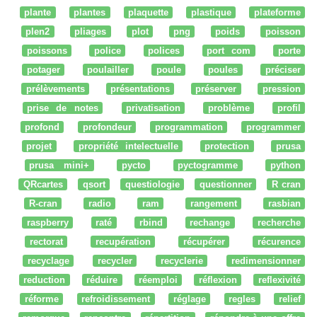
plante
plantes
plaquette
plastique
plateforme
plen2
pliages
plot
png
poids
poisson
poissons
police
polices
port com
porte
potager
poulailler
poule
poules
préciser
prélèvements
présentations
préserver
pression
prise de notes
privatisation
problème
profil
profond
profondeur
programmation
programmer
projet
propriété intelectuelle
protection
prusa
prusa mini+
pycto
pyctogramme
python
QRcartes
qsort
questiologie
questionner
R cran
R-cran
radio
ram
rangement
rasbian
raspberry
raté
rbind
rechange
recherche
rectorat
recupération
récupérer
récurence
recyclage
recycler
recyclerie
redimensionner
reduction
réduire
réemploi
réflexion
reflexivité
réforme
refroidissement
réglage
regles
relief