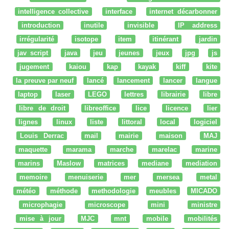
intelligence collective
interface
internet décarbonner
introduction
inutile
invisible
IP address
irrégularité
isotope
item
itinérant
jardin
jav script
java
jeu
jeunes
jeux
jpg
js
jugement
kaiou
kap
kayak
kiff
kite
la preuve par neuf
lancé
lancement
lancer
langue
laptop
laser
LEGO
lettres
librairie
libre
libre de droit
libreoffice
lice
licence
lier
lignes
linux
liste
littoral
local
logiciel
Louis Derrac
mail
mairie
maison
MAJ
maquette
marama
marche
marelac
marine
marins
Maslow
matrices
mediane
mediation
memoire
menuiserie
mer
mersea
metal
météo
méthode
methodologie
meubles
MICADO
microphagie
microscope
mini
ministre
mise à jour
MJC
mnt
mobile
mobilités