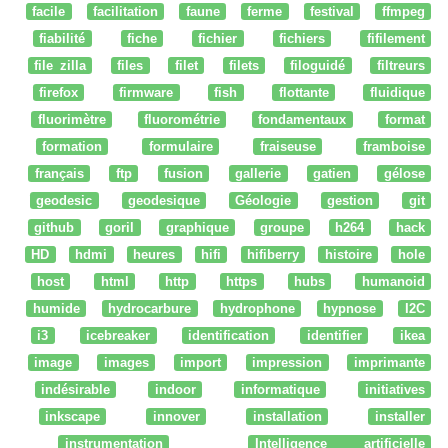
facile
facilitation
faune
ferme
festival
ffmpeg
fiabilité
fiche
fichier
fichiers
fifilement
file zilla
files
filet
filets
filoguidé
filtreurs
firefox
firmware
fish
flottante
fluidique
fluorimètre
fluorométrie
fondamentaux
format
formation
formulaire
fraiseuse
framboise
français
ftp
fusion
gallerie
gatien
gélose
geodesic
geodesique
Géologie
gestion
git
github
goril
graphique
groupe
h264
hack
HD
hdmi
heures
hifi
hifiberry
histoire
hole
host
html
http
https
hubs
humanoid
humide
hydrocarbure
hydrophone
hypnose
I2C
i3
icebreaker
identification
identifier
ikea
image
images
import
impression
imprimante
indésirable
indoor
informatique
initiatives
inkscape
innover
installation
installer
instrumentation
Intelligence artificielle