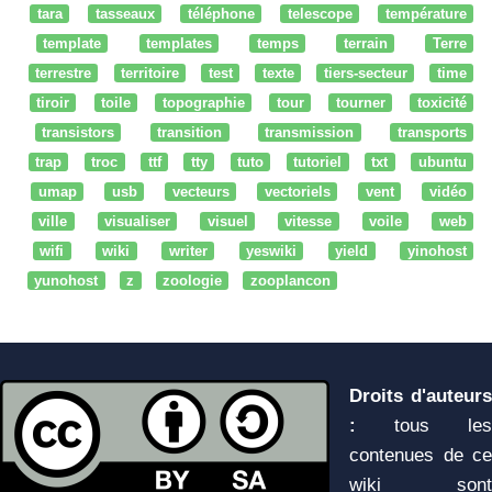
tara
tasseaux
téléphone
telescope
température
template
templates
temps
terrain
Terre
terrestre
territoire
test
texte
tiers-secteur
time
tiroir
toile
topographie
tour
tourner
toxicité
transistors
transition
transmission
transports
trap
troc
ttf
tty
tuto
tutoriel
txt
ubuntu
umap
usb
vecteurs
vectoriels
vent
vidéo
ville
visualiser
visuel
vitesse
voile
web
wifi
wiki
writer
yeswiki
yield
yinohost
yunohost
z
zoologie
zooplancon
Droits d'auteurs
:
tous les
contenues de ce
wiki sont