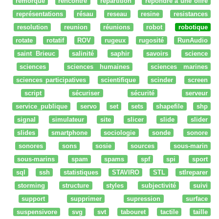
remorque
rencontre
répartition
répondre à une offre
représentations
résau
reseau
resine
resistances
resolution
reunion
réunions
robot
robotique
rotate
rotatif
ROV
rugeux
rugosité
RunAudio
saint Brieuc
salinité
saphir
savoirs
science
sciences
sciences humaines
sciences marines
sciences participatives
scientifique
scinder
screen
script
sécuriser
sécurité
serveur
service_publique
servo
set
sets
shapefile
shp
signal
simulateur
site
slicer
slide
slider
slides
smartphone
sociologie
sonde
sonore
sonores
sons
sosie
sources
sous-marin
sous-marins
spam
spams
spf
spi
sport
sql
ssh
statistiques
STAVIRO
STL
stlreparer
storming
structure
styles
subjectivité
suivi
support
supprimer
supression
surface
suspensivore
svg
svt
tabouret
tactile
taille