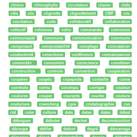
chimie
chlorophylle
circulation
clavier
clefs
clés
clic
clignotte
clignottement
CMF
cnc
cocréation
code
collaboratif
collaboration
collectif
colonnes
color
commande
commons
communauté
commune
communication
communs
composant
compostabilité
comptage
concatainer
conductivité
conections
conférence
connaissances
connectés
connexion
conscience
constituer
construction
controle
convertion
coopération
coopérer
cooptic
copepode
corbeille
corne
cornhole
cornu
corompu
corriger
couleur
coulures
couper
courants
courbe
couture
couturiere
coworking
cpie
cristalographie
css
ctd
cube
culture
data
datas
dates
débat
déboguer
débuter
dechet
deconstruction
découpe
défiler
defont
degré
démarrage