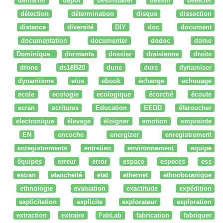
démarrer
dépot
desinstaller
dessin
détecter
détection
détermination
disque
dissection
distance
diversité
DIY
doc
document
documentation
documenter
dodoc
dome
Dominique
dormants
dossier
draisienne
droits
drone
ds18B20
dune
dure
dynamiser
dynamisme
e/os
ebook
échange
echouage
ecole
ecologie
ecologique
écorché
écoute
ecran
ecritures
Education
EEDD
éfaroucher
electronique
élevage
éloigner
emotion
empreinte
EN
encoche
energizer
enregistrement
enregistrements
entretien
environnement
equipe
équipes
erreur
error
espace
especes
ess
estran
etancheité
etat
ethernet
ethnobotanique
ethnologie
evaluation
exactitude
expédition
explicitation
explicite
explorateur
exploration
extraction
extraire
FabLab
fabrication
fabriquer