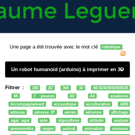
Une page a été trouvée avec le mot clé
.
robotique
Un robot humanoid (arduino) à imprimer en 3D
Filtrer :
180
2D
360
3D
48.52403042400638
4K
7 pouces
A0
A4
academie
Accompagnement
accoustique
acculturation
ADN
adresse
adresse IP
aérien
aérienne
affichage
agar agar
aide
algorythme
altitude
analyse
anemomètre
anges
animal
animation
animaux