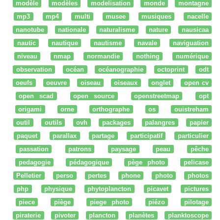
modèle
modèles
modelisation
monde
montagne
mp3
mp4
multi
musee
musiques
nacelle
nanotube
nationale
naturalisme
nature
nausicaa
nautic
nautique
nautisme
navale
naviguation
niveau
nmap
normandie
nothing
numérique
observation
océan
océanographie
octoprint
odt
oeufs
oeuvre
oiseau
oiseaux
onglet
open cv
open scad
open source
openstreetmap
opt
origami
orne
orthographe
os
ouistreham
outil
outils
ovh
packages
palangres
papier
paquet
parallax
partage
participatif
particulier
passation
patrons
paysage
peau
pêche
pedagogie
pédagogique
pège photo
pelicase
Pelletier
perso
pertes
phone
photo
photos
php
physique
phytoplancton
picavet
pictures
piece
piège
piege photo
piézo
pilotage
piraterie
pivoter
plancton
planètes
planktoscope