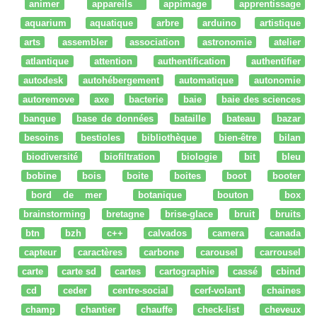
animer
appareils
appimage
apprentissage
aquarium
aquatique
arbre
arduino
artistique
arts
assembler
association
astronomie
atelier
atlantique
attention
authentification
authentifier
autodesk
autohébergement
automatique
autonomie
autoremove
axe
bacterie
baie
baie des sciences
banque
base de données
bataille
bateau
bazar
besoins
bestioles
bibliothèque
bien-être
bilan
biodiversité
biofiltration
biologie
bit
bleu
bobine
bois
boite
boites
boot
booter
bord de mer
botanique
bouton
box
brainstorming
bretagne
brise-glace
bruit
bruits
btn
bzh
c++
calvados
camera
canada
capteur
caractères
carbone
carousel
carrousel
carte
carte sd
cartes
cartographie
cassé
cbind
cd
ceder
centre-social
cerf-volant
chaines
champ
chantier
chauffe
check-list
cheveux