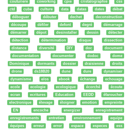
couturiere
coworking
cpie
cristalographie
css
ctd
cube
culture
data
datas
dates
débat
déboguer
débuter
dechet
deconstruction
découpe
défiler
defont
degré
démarrage
démarrer
dépot
desinstaller
dessin
détecter
détection
détermination
disque
dissection
distance
diversité
DIY
doc
document
documentation
documenter
dodoc
dome
Dominique
dormants
dossier
draisienne
droits
drone
ds18B20
dune
dure
dynamiser
dynamisme
e/os
ebook
échange
echouage
ecole
ecologie
ecologique
écorché
écoute
ecran
ecritures
Education
EEDD
éfaroucher
electronique
élevage
éloigner
emotion
empreinte
EN
encoche
energizer
enregistrement
enregistrements
entretien
environnement
equipe
équipes
erreur
error
espace
especes
ess