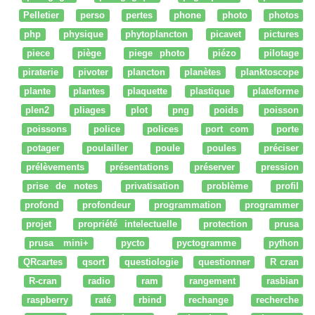
Pelletier
perso
pertes
phone
photo
photos
php
physique
phytoplancton
picavet
pictures
piece
piège
piege photo
piézo
pilotage
piraterie
pivoter
plancton
planètes
planktoscope
plante
plantes
plaquette
plastique
plateforme
plen2
pliages
plot
png
poids
poisson
poissons
police
polices
port com
porte
potager
poulailler
poule
poules
préciser
prélèvements
présentations
préserver
pression
prise de notes
privatisation
problème
profil
profond
profondeur
programmation
programmer
projet
propriété intelectuelle
protection
prusa
prusa mini+
pycto
pyctogramme
python
QRcartes
qsort
questiologie
questionner
R cran
R-cran
radio
ram
rangement
rasbian
raspberry
raté
rbind
rechange
recherche