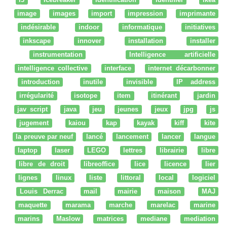
image
images
import
impression
imprimante
indésirable
indoor
informatique
initiatives
inkscape
innover
installation
installer
instrumentation
Intelligence artificielle
intelligence collective
interface
internet décarbonner
introduction
inutile
invisible
IP address
irrégularité
isotope
item
itinérant
jardin
jav script
java
jeu
jeunes
jeux
jpg
js
jugement
kaiou
kap
kayak
kiff
kite
la preuve par neuf
lancé
lancement
lancer
langue
laptop
laser
LEGO
lettres
librairie
libre
libre de droit
libreoffice
lice
licence
lier
lignes
linux
liste
littoral
local
logiciel
Louis Derrac
mail
mairie
maison
MAJ
maquette
marama
marche
marelac
marine
marins
Maslow
matrices
mediane
mediation