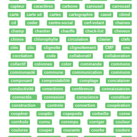
capteur
caractères
carbone
carousel
carrousel
carte
carte sd
cartes
cartographie
cassé
cbind
cd
ceder
centre-social
cerf-volant
chaines
champ
chantier
chauffe
check-list
cheveux
chimie
chlorophylle
circulation
clavier
clefs
clés
clic
clignotte
clignottement
CMF
cnc
cocréation
code
collaboratif
collaboration
collectif
colonnes
color
commande
commons
communauté
commune
communication
communs
composant
compostabilité
comptage
concatainer
conductivité
conections
conférence
connaissances
connectés
connexion
conscience
constituer
construction
controle
convertion
coopération
coopérer
cooptic
copepode
corbeille
corne
cornhole
cornu
corompu
corriger
couleur
coulures
couper
courants
courbe
couture