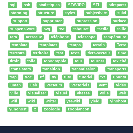
sql
ssh
statistiques
STAVIRO
STL
stlreparer
storming
structure
styles
subjectivité
suivi
support
supprimer
supression
surface
suspensivore
svg
svt
tabouret
tactile
taille
tara
tasseaux
téléphone
telescope
température
template
templates
temps
terrain
Terre
terrestre
territoire
test
texte
tiers-secteur
time
tiroir
toile
topographie
tour
tourner
toxicité
transistors
transition
transmission
transports
trap
troc
ttf
tty
tuto
tutoriel
txt
ubuntu
umap
usb
vecteurs
vectoriels
vent
vidéo
ville
visualiser
visuel
vitesse
voile
web
wifi
wiki
writer
yeswiki
yield
yinohost
yunohost
z
zoologie
zooplancon