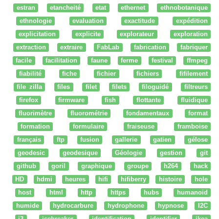
estran
etancheité
etat
ethernet
ethnobotanique
ethnologie
evaluation
exactitude
expédition
explicitation
explicite
explorateur
exploration
extraction
extraire
FabLab
fabrication
fabriquer
facile
facilitation
faune
ferme
festival
ffmpeg
fiabilité
fiche
fichier
fichiers
fifilement
file zilla
files
filet
filets
filoguidé
filtreurs
firefox
firmware
fish
flottante
fluidique
fluorimètre
fluorométrie
fondamentaux
format
formation
formulaire
fraiseuse
framboise
français
ftp
fusion
gallerie
gatien
gélose
geodesic
geodesique
Géologie
gestion
git
github
goril
graphique
groupe
h264
hack
HD
hdmi
heures
hifi
hifiberry
histoire
hole
host
html
http
https
hubs
humanoid
humide
hydrocarbure
hydrophone
hypnose
I2C
i3
icebreaker
identification
identifier
ikea