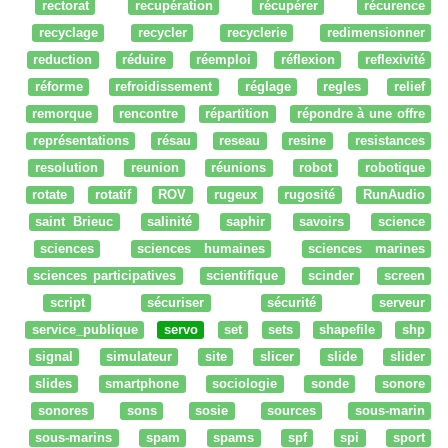
rectorat
recupération
récupérer
récurence
recyclage
recycler
recyclerie
redimensionner
reduction
réduire
réemploi
réflexion
reflexivité
réforme
refroidissement
réglage
regles
relief
remorque
rencontre
répartition
répondre à une offre
représentations
résau
reseau
resine
resistances
resolution
reunion
réunions
robot
robotique
rotate
rotatif
ROV
rugeux
rugosité
RunAudio
saint Brieuc
salinité
saphir
savoirs
science
sciences
sciences humaines
sciences marines
sciences participatives
scientifique
scinder
screen
script
sécuriser
sécurité
serveur
service_publique
servo
set
sets
shapefile
shp
signal
simulateur
site
slicer
slide
slider
slides
smartphone
sociologie
sonde
sonore
sonores
sons
sosie
sources
sous-marin
sous-marins
spam
spams
spf
spi
sport