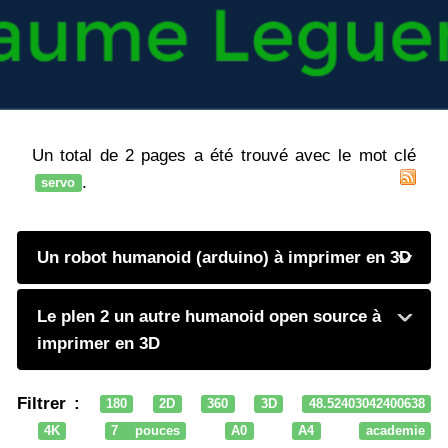
Un total de 2 pages a été trouvé avec le mot clé
.
servo
Un robot humanoid (arduino) à imprimer en 3D
Le plen 2 un autre humanoid open source à
imprimer en 3D
Filtrer :
180
2D
360
3D
48.52403042400638
4K
7 pouces
A0
A4
academie