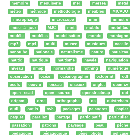
memoire
menuiserie
mer
mersea
metal
météo
méthode
methodologie
meubles
MICADO
microphagie
microscope
mini
ministre
mise à jour
MJC
mnt
mobile
mobilités
modèle
modèles
modelisation
monde
montagne
mp3
mp4
multi
musee
musiques
nacelle
nanotube
nationale
naturalisme
nature
nausicaa
nautic
nautique
nautisme
navale
naviguation
niveau
nmap
normandie
nothing
numérique
observation
océan
océanographie
octoprint
odt
oeufs
oeuvre
oiseau
oiseaux
onglet
open cv
open scad
open source
openstreetmap
opt
origami
orne
orthographe
os
ouistreham
outil
outils
ovh
packages
palangres
papier
paquet
parallax
partage
participatif
particulier
passation
patrons
paysage
peau
pêche
pedagogie
pédagogique
pège photo
pelicase