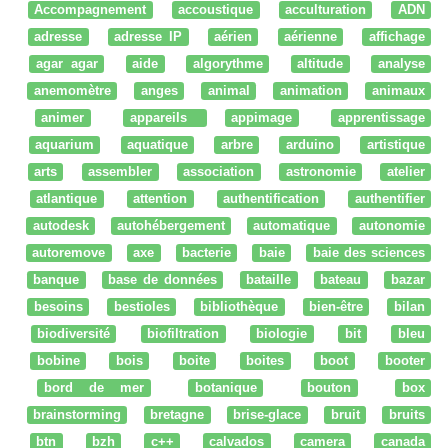
Accompagnement
accoustique
acculturation
ADN
adresse
adresse IP
aérien
aérienne
affichage
agar agar
aide
algorythme
altitude
analyse
anemomètre
anges
animal
animation
animaux
animer
appareils
appimage
apprentissage
aquarium
aquatique
arbre
arduino
artistique
arts
assembler
association
astronomie
atelier
atlantique
attention
authentification
authentifier
autodesk
autohébergement
automatique
autonomie
autoremove
axe
bacterie
baie
baie des sciences
banque
base de données
bataille
bateau
bazar
besoins
bestioles
bibliothèque
bien-être
bilan
biodiversité
biofiltration
biologie
bit
bleu
bobine
bois
boite
boites
boot
booter
bord de mer
botanique
bouton
box
brainstorming
bretagne
brise-glace
bruit
bruits
btn
bzh
c++
calvados
camera
canada