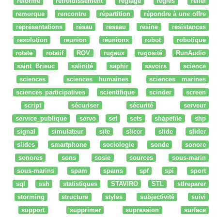
réforme
refroidissement
réglage
regles
relief
remorque
rencontre
répartition
répondre à une offre
représentations
résau
reseau
resine
resistances
resolution
reunion
réunions
robot
robotique
rotate
rotatif
ROV
rugeux
rugosité
RunAudio
saint Brieuc
salinité
saphir
savoirs
science
sciences
sciences humaines
sciences marines
sciences participatives
scientifique
scinder
screen
script
sécuriser
sécurité
serveur
service_publique
servo
set
sets
shapefile
shp
signal
simulateur
site
slicer
slide
slider
slides
smartphone
sociologie
sonde
sonore
sonores
sons
sosie
sources
sous-marin
sous-marins
spam
spams
spf
spi
sport
sql
ssh
statistiques
STAVIRO
STL
stlreparer
storming
structure
styles
subjectivité
suivi
support
supprimer
supression
surface