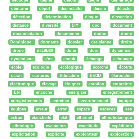
découpe
défiler
defont
degré
démarrage
démarrer
dépot
desinstaller
dessin
détecter
détection
détermination
disque
dissection
distance
diversité
DIY
doc
document
documentation
documenter
dodoc
dome
Dominique
dormants
dossier
draisienne
droits
drone
ds18B20
dune
dure
dynamiser
dynamisme
e/os
ebook
échange
echouage
ecole
ecologie
ecologique
écorché
écoute
ecran
ecritures
Education
EEDD
éfaroucher
electronique
élevage
éloigner
emotion
empreinte
EN
encoche
energizer
enregistrement
enregistrements
entretien
environnement
equipe
équipes
erreur
error
espace
especes
ess
estran
etancheité
etat
ethernet
ethnobotanique
ethnologie
evaluation
exactitude
expédition
explicitation
explicite
explorateur
exploration