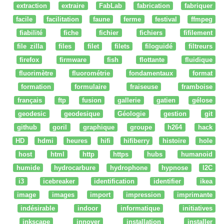
extraction
extraire
FabLab
fabrication
fabriquer
facile
facilitation
faune
ferme
festival
ffmpeg
fiabilité
fiche
fichier
fichiers
fifilement
file zilla
files
filet
filets
filoguidé
filtreurs
firefox
firmware
fish
flottante
fluidique
fluorimètre
fluorométrie
fondamentaux
format
formation
formulaire
fraiseuse
framboise
français
ftp
fusion
gallerie
gatien
gélose
geodesic
geodesique
Géologie
gestion
git
github
goril
graphique
groupe
h264
hack
HD
hdmi
heures
hifi
hifiberry
histoire
hole
host
html
http
https
hubs
humanoid
humide
hydrocarbure
hydrophone
hypnose
I2C
i3
icebreaker
identification
identifier
ikea
image
images
import
impression
imprimante
indésirable
indoor
informatique
initiatives
inkscape
innover
installation
installer