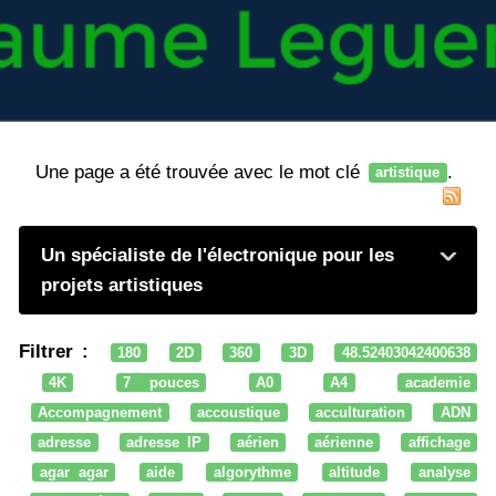
Une page a été trouvée avec le mot clé
.
artistique
Un spécialiste de l'électronique pour les
projets artistiques
Filtrer :
180
2D
360
3D
48.52403042400638
4K
7 pouces
A0
A4
academie
Accompagnement
accoustique
acculturation
ADN
adresse
adresse IP
aérien
aérienne
affichage
agar agar
aide
algorythme
altitude
analyse