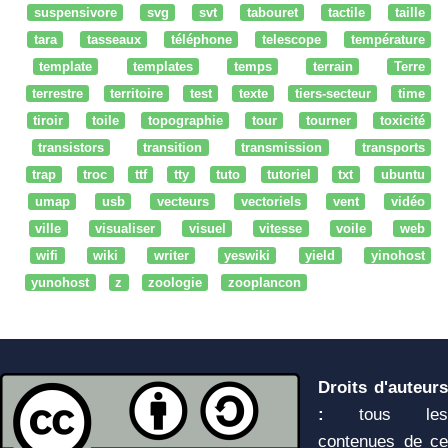
suspensivore
svg
svt
tabouret
tactile
taille
tara
tasseaux
téléphone
telescope
température
template
templates
temps
terrain
Terre
terrestre
territoire
test
texte
tiers-secteur
time
tiroir
toile
topographie
tour
tourner
toxicité
transistors
transition
transmission
transports
trap
troc
ttf
tty
tuto
tutoriel
txt
ubuntu
umap
usb
vecteurs
vectoriels
vent
vidéo
ville
visualiser
visuel
vitesse
voile
web
wifi
wiki
writer
yeswiki
yield
yinohost
yunohost
z
zoologie
zooplancon
Droits d'auteurs
:
tous les
contenues de ce