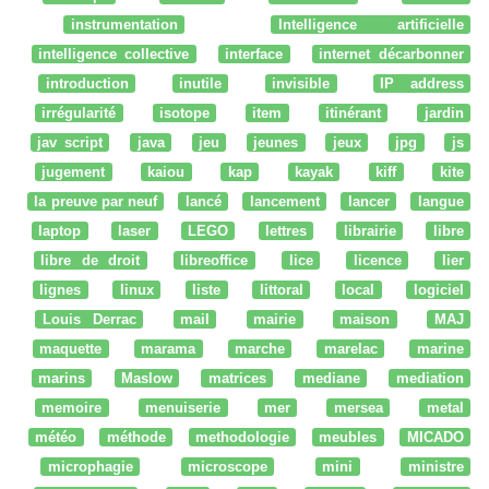
instrumentation
Intelligence artificielle
intelligence collective
interface
internet décarbonner
introduction
inutile
invisible
IP address
irrégularité
isotope
item
itinérant
jardin
jav script
java
jeu
jeunes
jeux
jpg
js
jugement
kaiou
kap
kayak
kiff
kite
la preuve par neuf
lancé
lancement
lancer
langue
laptop
laser
LEGO
lettres
librairie
libre
libre de droit
libreoffice
lice
licence
lier
lignes
linux
liste
littoral
local
logiciel
Louis Derrac
mail
mairie
maison
MAJ
maquette
marama
marche
marelac
marine
marins
Maslow
matrices
mediane
mediation
memoire
menuiserie
mer
mersea
metal
météo
méthode
methodologie
meubles
MICADO
microphagie
microscope
mini
ministre