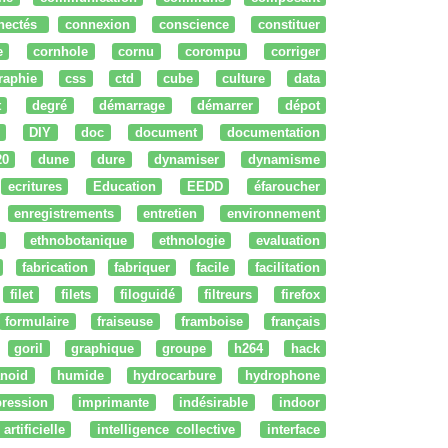
nectés
connexion
conscience
constituer
e
cornhole
cornu
corompu
corriger
raphie
css
ctd
cube
culture
data
t
degré
démarrage
démarrer
dépot
DIY
doc
document
documentation
20
dune
dure
dynamiser
dynamisme
ecritures
Education
EEDD
éfaroucher
enregistrements
entretien
environnement
ethnobotanique
ethnologie
evaluation
fabrication
fabriquer
facile
facilitation
filet
filets
filoguidé
filtreurs
firefox
formulaire
fraiseuse
framboise
français
goril
graphique
groupe
h264
hack
noid
humide
hydrocarbure
hydrophone
ression
imprimante
indésirable
indoor
artificielle
intelligence collective
interface