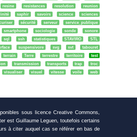
resine
resistances
resolution
reunion
linité
saphir
savoirs
science
sciences
curiser
sécurité
serveur
service_publique
smartphone
sociologie
sonde
sonore
sql
ssh
statistiques
STAVIRO
STL
rface
suspensivore
svg
svt
tabouret
terrain
Terre
terrestre
territoire
test
tion
transmission
transports
trap
troc
visualiser
visuel
vitesse
voile
web
sponibles sous licence Creative Commons,
iter est Guillaume Leguen, toutefois certains
urs à citer auquel cas se référer en bas de