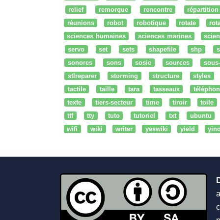
relief
remorque
rencontre
répartition
réunions
robot
robotique
rotate
rota
sciences humaines
sciences marines
scien
servo
set
sets
shapefile
shp
s
sonores
sons
sosie
sources
sous
stlreparer
storming
structure
styles
tactile
taille
tara
tasseaux
téléphon
texte
tiers-secteur
time
tiroir
toile
ttf
tty
tuto
tutoriel
txt
ubuntu
wifi
wiki
writer
yeswiki
yield
yin
a
c