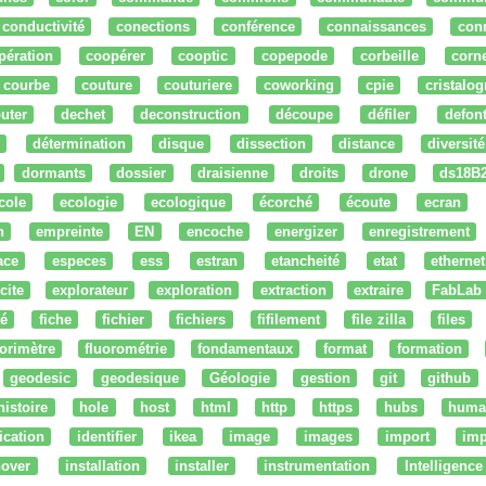
conductivité
conections
conférence
connaissances
con
pération
coopérer
cooptic
copepode
corbeille
corn
courbe
couture
couturiere
coworking
cpie
cristalog
uter
dechet
deconstruction
découpe
défiler
defon
détermination
disque
dissection
distance
diversité
dormants
dossier
draisienne
droits
drone
ds18B
cole
ecologie
ecologique
écorché
écoute
ecran
n
empreinte
EN
encoche
energizer
enregistrement
ace
especes
ess
estran
etancheité
etat
ethernet
cite
explorateur
exploration
extraction
extraire
FabLab
té
fiche
fichier
fichiers
fifilement
file zilla
files
uorimètre
fluorométrie
fondamentaux
format
formation
geodesic
geodesique
Géologie
gestion
git
github
histoire
hole
host
html
http
https
hubs
huma
fication
identifier
ikea
image
images
import
imp
nover
installation
installer
instrumentation
Intelligence 