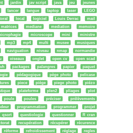
nt
jardin
jav script
java
jeu
jeunes
lancer
langue
laptop
laser
LEGO
ttoral
local
logiciel
Louis Derrac
mail
matrices
mediane
mediation
memoire
icrophagie
microscope
mini
ministre
mp3
mp4
multi
musee
musiques
naviguation
niveau
nmap
normandie
u
oiseaux
onglet
open cv
open scad
vh
packages
palangres
papier
paquet
ogie
pédagogique
pège photo
pelicase
tures
piece
piège
piege photo
piézo
stique
plateforme
plen2
pliages
plot
poule
poules
préciser
prélèvements
ndeur
programmation
programmer
projet
qsort
questiologie
questionner
R cran
ctorat
recupération
récupérer
récurence
réforme
refroidissement
réglage
regles