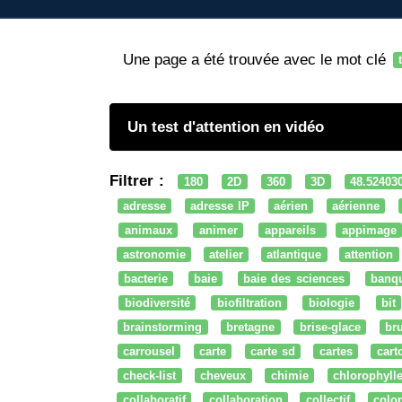
Une page a été trouvée avec le mot clé
Un test d'attention en vidéo
Filtrer :
180
2D
360
3D
48.52403
adresse
adresse IP
aérien
aérienne
animaux
animer
appareils
appimage
astronomie
atelier
atlantique
attention
bacterie
baie
baie des sciences
banq
biodiversité
biofiltration
biologie
bit
brainstorming
bretagne
brise-glace
bru
carrousel
carte
carte sd
cartes
cart
check-list
cheveux
chimie
chlorophyll
collaboratif
collaboration
collectif
colo