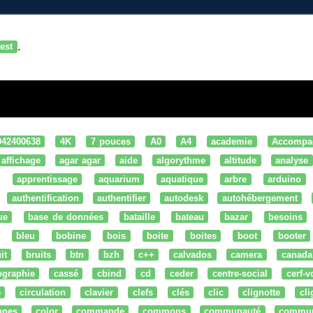
.
test
042400638
4K
7 pouces
A0
A4
academie
Accompa
affichage
agar agar
aide
algorythme
altitude
analyse
apprentissage
aquarium
aquatique
arbre
arduino
authentification
authentifier
autodesk
autohébergement
ue
base de données
bataille
bateau
bazar
besoins
bleu
bobine
bois
boite
boites
boot
booter
it
bruits
btn
bzh
c++
calvados
camera
canada
ographie
cassé
cbind
cd
ceder
centre-social
cerf-v
e
circulation
clavier
clefs
clés
clic
clignotte
cl
nnes
color
commande
commons
communauté
commu