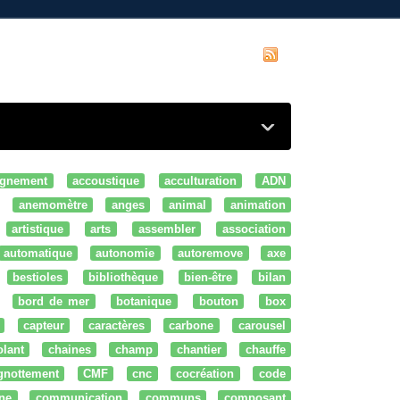
gnement
accoustique
acculturation
ADN
anemomètre
anges
animal
animation
artistique
arts
assembler
association
automatique
autonomie
autoremove
axe
bestioles
bibliothèque
bien-être
bilan
bord de mer
botanique
bouton
box
capteur
caractères
carbone
carousel
olant
chaines
champ
chantier
chauffe
ignottement
CMF
cnc
cocréation
code
ne
communication
communs
composant