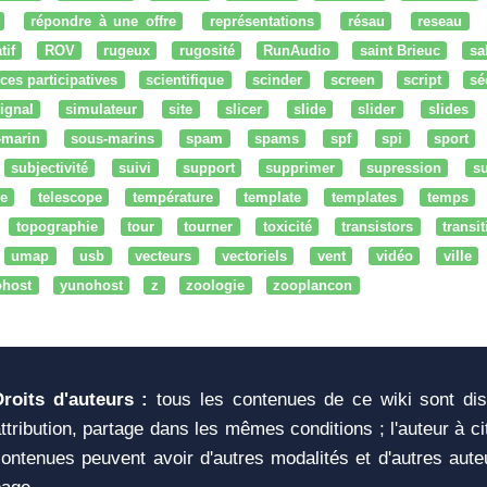
répondre à une offre
représentations
résau
reseau
tif
ROV
rugeux
rugosité
RunAudio
saint Brieuc
sa
ces participatives
scientifique
scinder
screen
script
sé
ignal
simulateur
site
slicer
slide
slider
slides
-marin
sous-marins
spam
spams
spf
spi
sport
subjectivité
suivi
support
supprimer
supression
su
e
telescope
température
template
templates
temps
topographie
tour
tourner
toxicité
transistors
transi
umap
usb
vecteurs
vectoriels
vent
vidéo
ville
ohost
yunohost
z
zoologie
zooplancon
Droits d'auteurs :
tous les contenues de ce wiki sont di
ttribution, partage dans les mêmes conditions ; l'auteur à c
ontenues peuvent avoir d'autres modalités et d'autres aute