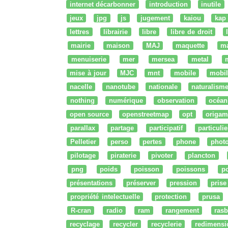
internet décarbonner
introduction
inutile
jeux
jpg
js
jugement
kaiou
kap
lettres
librairie
libre
libre de droit
mairie
maison
MAJ
maquette
m
menuiserie
mer
mersea
metal
mise à jour
MJC
mnt
mobile
mobil
nacelle
nanotube
nationale
naturalism
nothing
numérique
observation
océan
open source
openstreetmap
opt
origam
parallax
partage
participatif
particulie
Pelletier
perso
pertes
phone
phot
pilotage
piraterie
pivoter
plancton
png
poids
poisson
poissons
po
présentations
préserver
pression
prise
propriété intelectuelle
protection
prusa
R-cran
radio
ram
rangement
rasb
recyclage
recycler
recyclerie
redimensi