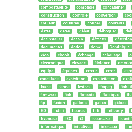
compostabilité
comptage
concatainer
construction
controle
convertion
coo
couleur
coulures
couper
courants
datas
dates
débat
déboguer
déb
desinstaller
dessin
détecter
détection
documenter
dodoc
dome
Dominique
e/os
ebook
échange
echouage
e
electronique
élevage
éloigner
emotio
equipe
équipes
erreur
error
esp
exactitude
expédition
explicitation
expli
faune
ferme
festival
ffmpeg
fiabili
firmware
fish
flottante
fluidique
fl
ftp
fusion
gallerie
gatien
gélose
HD
hdmi
heures
hifi
hifiberry
hypnose
I2C
i3
icebreaker
identi
informatique
initiatives
inkscape
in