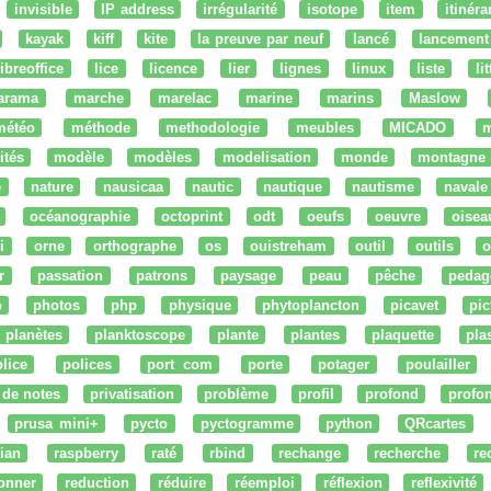
invisible
IP address
irrégularité
isotope
item
itinéra
kayak
kiff
kite
la preuve par neuf
lancé
lancement
libreoffice
lice
licence
lier
lignes
linux
liste
li
arama
marche
marelac
marine
marins
Maslow
météo
méthode
methodologie
meubles
MICADO
m
ités
modèle
modèles
modelisation
monde
montagne
e
nature
nausicaa
nautic
nautique
nautisme
navale
océanographie
octoprint
odt
oeufs
oeuvre
oisea
i
orne
orthographe
os
ouistreham
outil
outils
o
r
passation
patrons
paysage
peau
pêche
pedag
o
photos
php
physique
phytoplancton
picavet
pic
planètes
planktoscope
plante
plantes
plaquette
pla
lice
polices
port com
porte
potager
poulailler
 de notes
privatisation
problème
profil
profond
profo
prusa mini+
pycto
pyctogramme
python
QRcartes
ian
raspberry
raté
rbind
rechange
recherche
re
onner
reduction
réduire
réemploi
réflexion
reflexivité