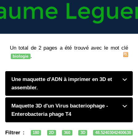
Un total de 2 pages a été trouvé avec le mot clé
.
biologie
Une maquette d'ADN à imprimer en 3D et
assembler.
Maquette 3D d'un Virus bacteriophage -
Enterobacteria phage T4
Filtrer :
180
2D
360
3D
48.52403042400638