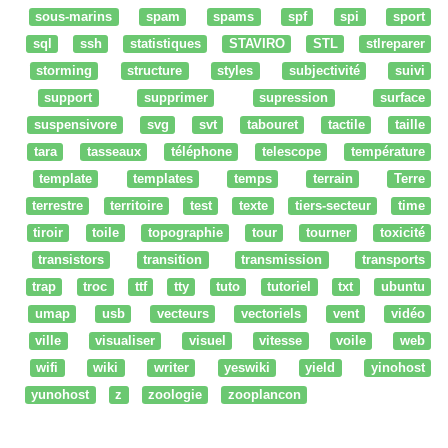
sous-marins
spam
spams
spf
spi
sport
sql
ssh
statistiques
STAVIRO
STL
stlreparer
storming
structure
styles
subjectivité
suivi
support
supprimer
supression
surface
suspensivore
svg
svt
tabouret
tactile
taille
tara
tasseaux
téléphone
telescope
température
template
templates
temps
terrain
Terre
terrestre
territoire
test
texte
tiers-secteur
time
tiroir
toile
topographie
tour
tourner
toxicité
transistors
transition
transmission
transports
trap
troc
ttf
tty
tuto
tutoriel
txt
ubuntu
umap
usb
vecteurs
vectoriels
vent
vidéo
ville
visualiser
visuel
vitesse
voile
web
wifi
wiki
writer
yeswiki
yield
yinohost
yunohost
z
zoologie
zooplancon