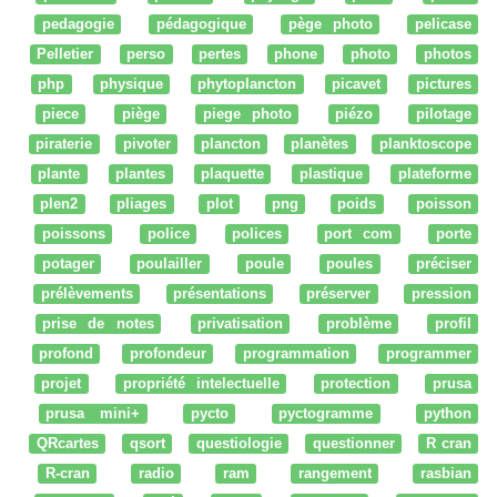
pedagogie
pédagogique
pège photo
pelicase
Pelletier
perso
pertes
phone
photo
photos
php
physique
phytoplancton
picavet
pictures
piece
piège
piege photo
piézo
pilotage
piraterie
pivoter
plancton
planètes
planktoscope
plante
plantes
plaquette
plastique
plateforme
plen2
pliages
plot
png
poids
poisson
poissons
police
polices
port com
porte
potager
poulailler
poule
poules
préciser
prélèvements
présentations
préserver
pression
prise de notes
privatisation
problème
profil
profond
profondeur
programmation
programmer
projet
propriété intelectuelle
protection
prusa
prusa mini+
pycto
pyctogramme
python
QRcartes
qsort
questiologie
questionner
R cran
R-cran
radio
ram
rangement
rasbian