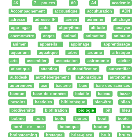
4K
7 pouces
A0
A4
academie
Accompagnement
accoustique
acculturation
ADN
adresse
adresse IP
aérien
aérienne
affichage
agar agar
aide
algorythme
altitude
analyse
anemomètre
anges
animal
animation
animaux
animer
appareils
appimage
apprentissage
aquarium
aquatique
arbre
arduino
artistique
arts
assembler
association
astronomie
atelier
atlantique
attention
authentification
authentifier
autodesk
autohébergement
automatique
autonomie
autoremove
axe
bacterie
baie
baie des sciences
banque
base de données
bataille
bateau
bazar
besoins
bestioles
bibliothèque
bien-être
bilan
biodiversité
biofiltration
biologie
bit
bleu
bobine
bois
boite
boites
boot
booter
bord de mer
botanique
bouton
box
brainstorming
bretagne
brise-glace
bruit
bruits