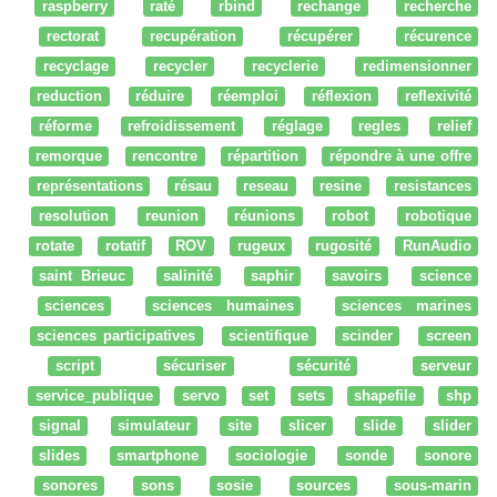
raspberry
raté
rbind
rechange
recherche
rectorat
recupération
récupérer
récurence
recyclage
recycler
recyclerie
redimensionner
reduction
réduire
réemploi
réflexion
reflexivité
réforme
refroidissement
réglage
regles
relief
remorque
rencontre
répartition
répondre à une offre
représentations
résau
reseau
resine
resistances
resolution
reunion
réunions
robot
robotique
rotate
rotatif
ROV
rugeux
rugosité
RunAudio
saint Brieuc
salinité
saphir
savoirs
science
sciences
sciences humaines
sciences marines
sciences participatives
scientifique
scinder
screen
script
sécuriser
sécurité
serveur
service_publique
servo
set
sets
shapefile
shp
signal
simulateur
site
slicer
slide
slider
slides
smartphone
sociologie
sonde
sonore
sonores
sons
sosie
sources
sous-marin