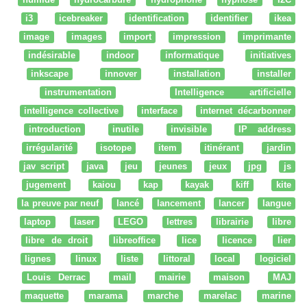
i3
icebreaker
identification
identifier
ikea
image
images
import
impression
imprimante
indésirable
indoor
informatique
initiatives
inkscape
innover
installation
installer
instrumentation
Intelligence artificielle
intelligence collective
interface
internet décarbonner
introduction
inutile
invisible
IP address
irrégularité
isotope
item
itinérant
jardin
jav script
java
jeu
jeunes
jeux
jpg
js
jugement
kaiou
kap
kayak
kiff
kite
la preuve par neuf
lancé
lancement
lancer
langue
laptop
laser
LEGO
lettres
librairie
libre
libre de droit
libreoffice
lice
licence
lier
lignes
linux
liste
littoral
local
logiciel
Louis Derrac
mail
mairie
maison
MAJ
maquette
marama
marche
marelac
marine