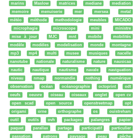
marins
Maslow
matrices
mediane
mediation
memoire
menuiserie
mer
mersea
metal
météo
méthode
methodologie
meubles
MICADO
microphagie
microscope
mini
ministre
mise à jour
MJC
mnt
mobile
mobilités
modèle
modèles
modelisation
monde
montagne
mp3
mp4
multi
musee
musiques
nacelle
nanotube
nationale
naturalisme
nature
nausicaa
nautic
nautique
nautisme
navale
naviguation
niveau
nmap
normandie
nothing
numérique
observation
océan
océanographie
octoprint
odt
oeufs
oeuvre
oiseau
oiseaux
onglet
open cv
open scad
open source
openstreetmap
opt
origami
orne
orthographe
os
ouistreham
outil
outils
ovh
packages
palangres
papier
paquet
parallax
partage
participatif
particulier
passation
patrons
paysage
peau
pêche