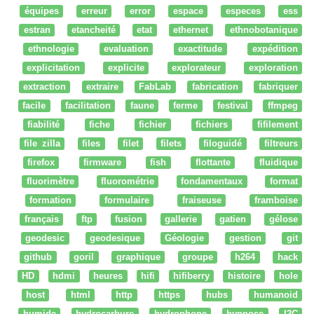
équipes
erreur
error
espace
especes
ess
estran
etancheité
etat
ethernet
ethnobotanique
ethnologie
evaluation
exactitude
expédition
explicitation
explicite
explorateur
exploration
extraction
extraire
FabLab
fabrication
fabriquer
facile
facilitation
faune
ferme
festival
ffmpeg
fiabilité
fiche
fichier
fichiers
fifilement
file zilla
files
filet
filets
filoguidé
filtreurs
firefox
firmware
fish
flottante
fluidique
fluorimètre
fluorométrie
fondamentaux
format
formation
formulaire
fraiseuse
framboise
français
ftp
fusion
gallerie
gatien
gélose
geodesic
geodesique
Géologie
gestion
git
github
goril
graphique
groupe
h264
hack
HD
hdmi
heures
hifi
hifiberry
histoire
hole
host
html
http
https
hubs
humanoid
humide
hydrocarbure
hydrophone
hypnose
I2C