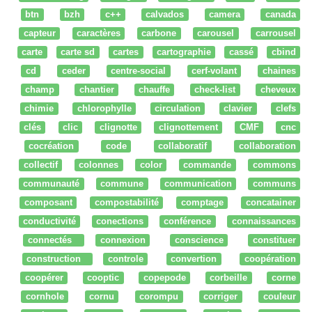
btn
bzh
c++
calvados
camera
canada
capteur
caractères
carbone
carousel
carrousel
carte
carte sd
cartes
cartographie
cassé
cbind
cd
ceder
centre-social
cerf-volant
chaines
champ
chantier
chauffe
check-list
cheveux
chimie
chlorophylle
circulation
clavier
clefs
clés
clic
clignotte
clignottement
CMF
cnc
cocréation
code
collaboratif
collaboration
collectif
colonnes
color
commande
commons
communauté
commune
communication
communs
composant
compostabilité
comptage
concatainer
conductivité
conections
conférence
connaissances
connectés
connexion
conscience
constituer
construction
controle
convertion
coopération
coopérer
cooptic
copepode
corbeille
corne
cornhole
cornu
corompu
corriger
couleur