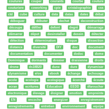
coulures
couper
courants
courbe
couture
couturiere
coworking
cpie
cristalographie
css
ctd
cube
culture
data
datas
dates
débat
déboguer
débuter
dechet
deconstruction
découpe
défiler
defont
degré
démarrage
démarrer
dépot
desinstaller
dessin
détecter
détection
détermination
disque
dissection
distance
diversité
DIY
doc
document
documentation
documenter
dodoc
dome
Dominique
dormants
dossier
draisienne
droits
drone
ds18B20
dune
dure
dynamiser
dynamisme
e/os
ebook
échange
echouage
ecole
ecologie
ecologique
écorché
écoute
ecran
ecritures
Education
EEDD
éfaroucher
electronique
élevage
éloigner
emotion
empreinte
EN
encoche
energizer
enregistrement
enregistrements
entretien
environnement
equipe