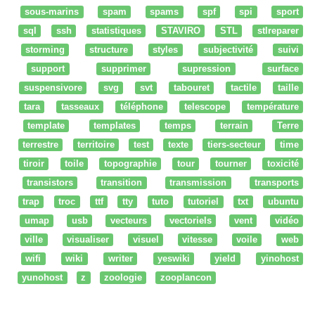
sous-marins
spam
spams
spf
spi
sport
sql
ssh
statistiques
STAVIRO
STL
stlreparer
storming
structure
styles
subjectivité
suivi
support
supprimer
supression
surface
suspensivore
svg
svt
tabouret
tactile
taille
tara
tasseaux
téléphone
telescope
température
template
templates
temps
terrain
Terre
terrestre
territoire
test
texte
tiers-secteur
time
tiroir
toile
topographie
tour
tourner
toxicité
transistors
transition
transmission
transports
trap
troc
ttf
tty
tuto
tutoriel
txt
ubuntu
umap
usb
vecteurs
vectoriels
vent
vidéo
ville
visualiser
visuel
vitesse
voile
web
wifi
wiki
writer
yeswiki
yield
yinohost
yunohost
z
zoologie
zooplancon