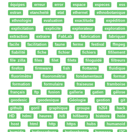
équipes
erreur
error
espace
especes
ess
estran
etancheité
etat
ethernet
ethnobotanique
ethnologie
evaluation
exactitude
expédition
explicitation
explicite
explorateur
exploration
extraction
extraire
FabLab
fabrication
fabriquer
facile
facilitation
faune
ferme
festival
ffmpeg
fiabilité
fiche
fichier
fichiers
fifilement
file zilla
files
filet
filets
filoguidé
filtreurs
firefox
firmware
fish
flottante
fluidique
fluorimètre
fluorométrie
fondamentaux
format
formation
formulaire
fraiseuse
framboise
français
ftp
fusion
gallerie
gatien
gélose
geodesic
geodesique
Géologie
gestion
git
github
goril
graphique
groupe
h264
hack
HD
hdmi
heures
hifi
hifiberry
histoire
hole
host
html
http
https
hubs
humanoid
humide
hydrocarbure
hydrophone
hypnose
I2C