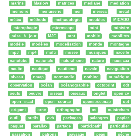
marins
Maslow
matrices
mediane
mediation
memoire
menuiserie
mer
mersea
metal
météo
méthode
methodologie
meubles
MICADO
microphagie
microscope
mini
ministre
mise à jour
MJC
mnt
mobile
mobilités
modèle
modèles
modelisation
monde
montagne
mp3
mp4
multi
musee
musiques
nacelle
nanotube
nationale
naturalisme
nature
nausicaa
nautic
nautique
nautisme
navale
naviguation
niveau
nmap
normandie
nothing
numérique
observation
océan
océanographie
octoprint
odt
oeufs
oeuvre
oiseau
oiseaux
onglet
open cv
open scad
open source
openstreetmap
opt
origami
orne
orthographe
os
ouistreham
outil
outils
ovh
packages
palangres
papier
paquet
parallax
partage
participatif
particulier
passation
patrons
paysage
peau
pêche