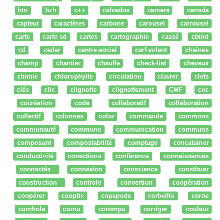
btn
bzh
c++
calvados
camera
canada
capteur
caractères
carbone
carousel
carrousel
carte
carte sd
cartes
cartographie
cassé
cbind
cd
ceder
centre-social
cerf-volant
chaines
champ
chantier
chauffe
check-list
cheveux
chimie
chlorophylle
circulation
clavier
clefs
clés
clic
clignotte
clignottement
CMF
cnc
cocréation
code
collaboratif
collaboration
collectif
colonnes
color
commande
commons
communauté
commune
communication
communs
composant
compostabilité
comptage
concatainer
conductivité
conections
conférence
connaissances
connectés
connexion
conscience
constituer
construction
controle
convertion
coopération
coopérer
cooptic
copepode
corbeille
corne
cornhole
cornu
corompu
corriger
couleur