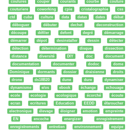
coulures
couper
courants
courbe
couture
couturiere
coworking
cpie
cristalographie
css
ctd
cube
culture
data
datas
dates
débat
déboguer
débuter
dechet
deconstruction
découpe
défiler
defont
degré
démarrage
démarrer
dépot
desinstaller
dessin
détecter
détection
détermination
disque
dissection
distance
diversité
DIY
doc
document
documentation
documenter
dodoc
dome
Dominique
dormants
dossier
draisienne
droits
drone
ds18B20
dune
dure
dynamiser
dynamisme
e/os
ebook
échange
echouage
ecole
ecologie
ecologique
écorché
écoute
ecran
ecritures
Education
EEDD
éfaroucher
electronique
élevage
éloigner
emotion
empreinte
EN
encoche
energizer
enregistrement
enregistrements
entretien
environnement
equipe