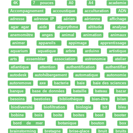
4K
7 pouces
A0
A4
academie
Accompagnement
accoustique
acculturation
ADN
adresse
adresse IP
aérien
aérienne
affichage
agar agar
aide
algorythme
altitude
analyse
anemomètre
anges
animal
animation
animaux
animer
appareils
appimage
apprentissage
aquarium
aquatique
arbre
arduino
artistique
arts
assembler
association
astronomie
atelier
atlantique
attention
authentification
authentifier
autodesk
autohébergement
automatique
autonomie
autoremove
axe
bacterie
baie
baie des sciences
banque
base de données
bataille
bateau
bazar
besoins
bestioles
bibliothèque
bien-être
bilan
biodiversité
biofiltration
biologie
bit
bleu
bobine
bois
boite
boites
boot
booter
bord de mer
botanique
bouton
box
brainstorming
bretagne
brise-glace
bruit
bruits