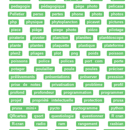
pedagogie
pédagogique
pège photo
pelicase
Pelletier
perso
pertes
phone
photo
photos
php
physique
phytoplancton
picavet
pictures
piece
piège
piege photo
piézo
pilotage
piraterie
pivoter
plancton
planètes
planktoscope
plante
plantes
plaquette
plastique
plateforme
plen2
pliages
plot
png
poids
poisson
poissons
police
polices
port com
porte
potager
poulailler
poule
poules
préciser
prélèvements
présentations
préserver
pression
prise de notes
privatisation
problème
profil
profond
profondeur
programmation
programmer
projet
propriété intelectuelle
protection
prusa
prusa mini+
pycto
pyctogramme
python
QRcartes
qsort
questiologie
questionner
R cran
R-cran
radio
ram
rangement
rasbian