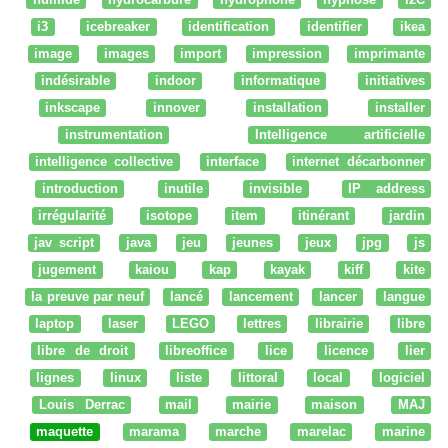
i3
icebreaker
identification
identifier
ikea
image
images
import
impression
imprimante
indésirable
indoor
informatique
initiatives
inkscape
innover
installation
installer
instrumentation
Intelligence artificielle
intelligence collective
interface
internet décarbonner
introduction
inutile
invisible
IP address
irrégularité
isotope
item
itinérant
jardin
jav script
java
jeu
jeunes
jeux
jpg
js
jugement
kaiou
kap
kayak
kiff
kite
la preuve par neuf
lancé
lancement
lancer
langue
laptop
laser
LEGO
lettres
librairie
libre
libre de droit
libreoffice
lice
licence
lier
lignes
linux
liste
littoral
local
logiciel
Louis Derrac
mail
mairie
maison
MAJ
maquette
marama
marche
marelac
marine