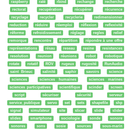
raspberry
raté
rbind
rechange
recherche
rectorat
recupération
récupérer
récurence
recyclage
recycler
recyclerie
redimensionner
reduction
réduire
réemploi
réflexion
reflexivité
réforme
refroidissement
réglage
regles
relief
remorque
rencontre
répartition
répondre à une offre
représentations
résau
reseau
resine
resistances
resolution
reunion
réunions
robot
robotique
rotate
rotatif
ROV
rugeux
rugosité
RunAudio
saint Brieuc
salinité
saphir
savoirs
science
sciences
sciences humaines
sciences marines
sciences participatives
scientifique
scinder
screen
script
sécuriser
sécurité
serveur
service_publique
servo
set
sets
shapefile
shp
signal
simulateur
site
slicer
slide
slider
slides
smartphone
sociologie
sonde
sonore
sonores
sons
sosie
sources
sous-marin