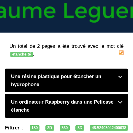
Un total de 2 pages a été trouvé avec le mot clé
.
etancheité
Une résine plastique pour étancher un
hydrophone
Un ordinateur Raspberry dans une Pelicase
étanche
Filtrer :
180
2D
360
3D
48.52403042400638