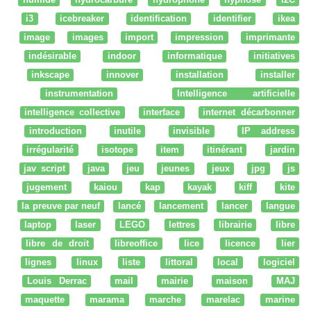
i3
icebreaker
identification
identifier
ikea
image
images
import
impression
imprimante
indésirable
indoor
informatique
initiatives
inkscape
innover
installation
installer
instrumentation
Intelligence artificielle
intelligence collective
interface
internet décarbonner
introduction
inutile
invisible
IP address
irrégularité
isotope
item
itinérant
jardin
jav script
java
jeu
jeunes
jeux
jpg
js
jugement
kaiou
kap
kayak
kiff
kite
la preuve par neuf
lancé
lancement
lancer
langue
laptop
laser
LEGO
lettres
librairie
libre
libre de droit
libreoffice
lice
licence
lier
lignes
linux
liste
littoral
local
logiciel
Louis Derrac
mail
mairie
maison
MAJ
maquette
marama
marche
marelac
marine