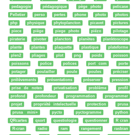
pedagogie
pédagogique
pège photo
pelicase
Pelletier
perso
pertes
phone
photo
photos
php
physique
phytoplancton
picavet
pictures
piece
piège
piege photo
piézo
pilotage
piraterie
pivoter
plancton
planètes
planktoscope
plante
plantes
plaquette
plastique
plateforme
plen2
pliages
plot
png
poids
poisson
poissons
police
polices
port com
porte
potager
poulailler
poule
poules
préciser
prélèvements
présentations
préserver
pression
prise de notes
privatisation
problème
profil
profond
profondeur
programmation
programmer
projet
propriété intelectuelle
protection
prusa
prusa mini+
pycto
pyctogramme
python
QRcartes
qsort
questiologie
questionner
R cran
R-cran
radio
ram
rangement
rasbian