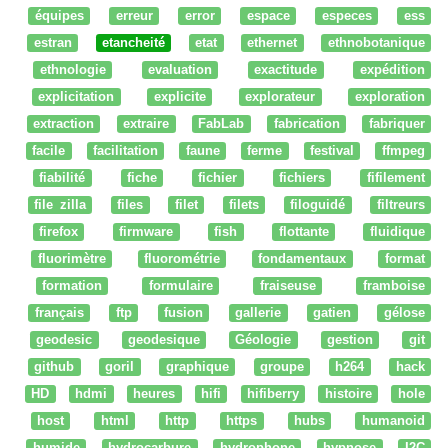
équipes
erreur
error
espace
especes
ess
estran
etancheité
etat
ethernet
ethnobotanique
ethnologie
evaluation
exactitude
expédition
explicitation
explicite
explorateur
exploration
extraction
extraire
FabLab
fabrication
fabriquer
facile
facilitation
faune
ferme
festival
ffmpeg
fiabilité
fiche
fichier
fichiers
fifilement
file zilla
files
filet
filets
filoguidé
filtreurs
firefox
firmware
fish
flottante
fluidique
fluorimètre
fluorométrie
fondamentaux
format
formation
formulaire
fraiseuse
framboise
français
ftp
fusion
gallerie
gatien
gélose
geodesic
geodesique
Géologie
gestion
git
github
goril
graphique
groupe
h264
hack
HD
hdmi
heures
hifi
hifiberry
histoire
hole
host
html
http
https
hubs
humanoid
humide
hydrocarbure
hydrophone
hypnose
I2C