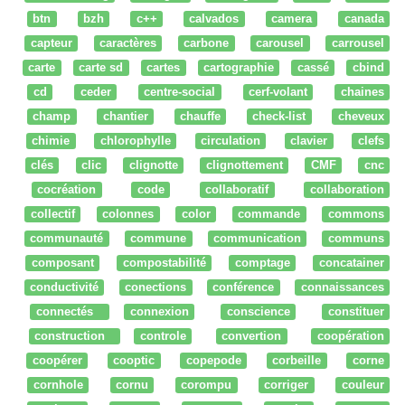
btn
bzh
c++
calvados
camera
canada
capteur
caractères
carbone
carousel
carrousel
carte
carte sd
cartes
cartographie
cassé
cbind
cd
ceder
centre-social
cerf-volant
chaines
champ
chantier
chauffe
check-list
cheveux
chimie
chlorophylle
circulation
clavier
clefs
clés
clic
clignotte
clignottement
CMF
cnc
cocréation
code
collaboratif
collaboration
collectif
colonnes
color
commande
commons
communauté
commune
communication
communs
composant
compostabilité
comptage
concatainer
conductivité
conections
conférence
connaissances
connectés
connexion
conscience
constituer
construction
controle
convertion
coopération
coopérer
cooptic
copepode
corbeille
corne
cornhole
cornu
corompu
corriger
couleur