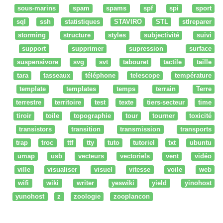
sous-marins
spam
spams
spf
spi
sport
sql
ssh
statistiques
STAVIRO
STL
stlreparer
storming
structure
styles
subjectivité
suivi
support
supprimer
supression
surface
suspensivore
svg
svt
tabouret
tactile
taille
tara
tasseaux
téléphone
telescope
température
template
templates
temps
terrain
Terre
terrestre
territoire
test
texte
tiers-secteur
time
tiroir
toile
topographie
tour
tourner
toxicité
transistors
transition
transmission
transports
trap
troc
ttf
tty
tuto
tutoriel
txt
ubuntu
umap
usb
vecteurs
vectoriels
vent
vidéo
ville
visualiser
visuel
vitesse
voile
web
wifi
wiki
writer
yeswiki
yield
yinohost
yunohost
z
zoologie
zooplancon