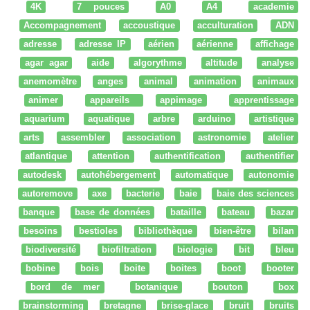
4K
7 pouces
A0
A4
academie
Accompagnement
accoustique
acculturation
ADN
adresse
adresse IP
aérien
aérienne
affichage
agar agar
aide
algorythme
altitude
analyse
anemomètre
anges
animal
animation
animaux
animer
appareils
appimage
apprentissage
aquarium
aquatique
arbre
arduino
artistique
arts
assembler
association
astronomie
atelier
atlantique
attention
authentification
authentifier
autodesk
autohébergement
automatique
autonomie
autoremove
axe
bacterie
baie
baie des sciences
banque
base de données
bataille
bateau
bazar
besoins
bestioles
bibliothèque
bien-être
bilan
biodiversité
biofiltration
biologie
bit
bleu
bobine
bois
boite
boites
boot
booter
bord de mer
botanique
bouton
box
brainstorming
bretagne
brise-glace
bruit
bruits