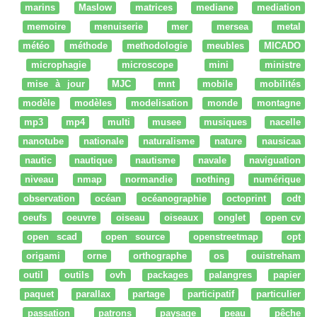
marins
Maslow
matrices
mediane
mediation
memoire
menuiserie
mer
mersea
metal
météo
méthode
methodologie
meubles
MICADO
microphagie
microscope
mini
ministre
mise à jour
MJC
mnt
mobile
mobilités
modèle
modèles
modelisation
monde
montagne
mp3
mp4
multi
musee
musiques
nacelle
nanotube
nationale
naturalisme
nature
nausicaa
nautic
nautique
nautisme
navale
naviguation
niveau
nmap
normandie
nothing
numérique
observation
océan
océanographie
octoprint
odt
oeufs
oeuvre
oiseau
oiseaux
onglet
open cv
open scad
open source
openstreetmap
opt
origami
orne
orthographe
os
ouistreham
outil
outils
ovh
packages
palangres
papier
paquet
parallax
partage
participatif
particulier
passation
patrons
paysage
peau
pêche