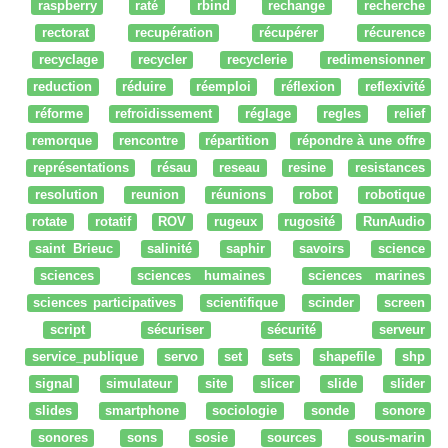
raspberry
raté
rbind
rechange
recherche
rectorat
recupération
récupérer
récurence
recyclage
recycler
recyclerie
redimensionner
reduction
réduire
réemploi
réflexion
reflexivité
réforme
refroidissement
réglage
regles
relief
remorque
rencontre
répartition
répondre à une offre
représentations
résau
reseau
resine
resistances
resolution
reunion
réunions
robot
robotique
rotate
rotatif
ROV
rugeux
rugosité
RunAudio
saint Brieuc
salinité
saphir
savoirs
science
sciences
sciences humaines
sciences marines
sciences participatives
scientifique
scinder
screen
script
sécuriser
sécurité
serveur
service_publique
servo
set
sets
shapefile
shp
signal
simulateur
site
slicer
slide
slider
slides
smartphone
sociologie
sonde
sonore
sonores
sons
sosie
sources
sous-marin