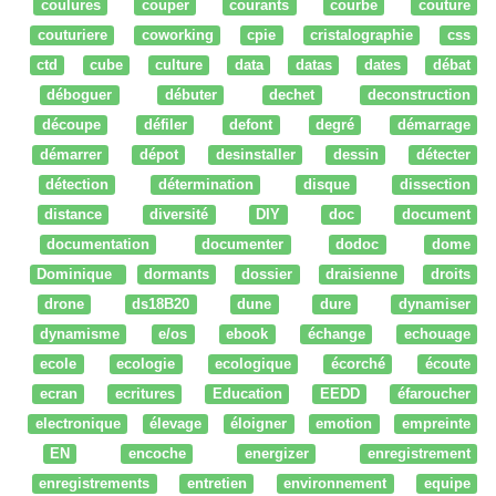
coulures
couper
courants
courbe
couture
couturiere
coworking
cpie
cristalographie
css
ctd
cube
culture
data
datas
dates
débat
déboguer
débuter
dechet
deconstruction
découpe
défiler
defont
degré
démarrage
démarrer
dépot
desinstaller
dessin
détecter
détection
détermination
disque
dissection
distance
diversité
DIY
doc
document
documentation
documenter
dodoc
dome
Dominique
dormants
dossier
draisienne
droits
drone
ds18B20
dune
dure
dynamiser
dynamisme
e/os
ebook
échange
echouage
ecole
ecologie
ecologique
écorché
écoute
ecran
ecritures
Education
EEDD
éfaroucher
electronique
élevage
éloigner
emotion
empreinte
EN
encoche
energizer
enregistrement
enregistrements
entretien
environnement
equipe