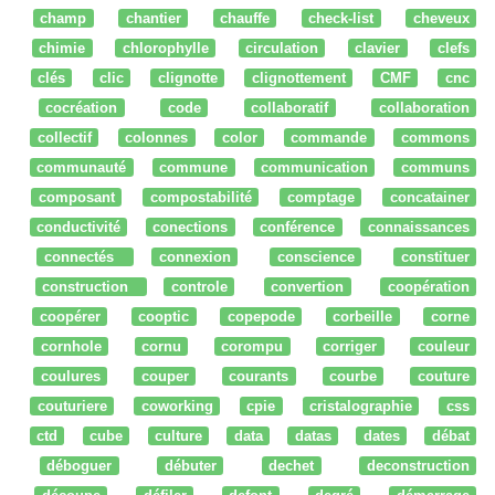
champ
chantier
chauffe
check-list
cheveux
chimie
chlorophylle
circulation
clavier
clefs
clés
clic
clignotte
clignottement
CMF
cnc
cocréation
code
collaboratif
collaboration
collectif
colonnes
color
commande
commons
communauté
commune
communication
communs
composant
compostabilité
comptage
concatainer
conductivité
conections
conférence
connaissances
connectés
connexion
conscience
constituer
construction
controle
convertion
coopération
coopérer
cooptic
copepode
corbeille
corne
cornhole
cornu
corompu
corriger
couleur
coulures
couper
courants
courbe
couture
couturiere
coworking
cpie
cristalographie
css
ctd
cube
culture
data
datas
dates
débat
déboguer
débuter
dechet
deconstruction