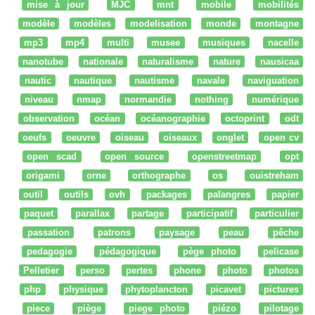
mise à jour
MJC
mnt
mobile
mobilités
modèle
modèles
modelisation
monde
montagne
mp3
mp4
multi
musee
musiques
nacelle
nanotube
nationale
naturalisme
nature
nausicaa
nautic
nautique
nautisme
navale
naviguation
niveau
nmap
normandie
nothing
numérique
observation
océan
océanographie
octoprint
odt
oeufs
oeuvre
oiseau
oiseaux
onglet
open cv
open scad
open source
openstreetmap
opt
origami
orne
orthographe
os
ouistreham
outil
outils
ovh
packages
palangres
papier
paquet
parallax
partage
participatif
particulier
passation
patrons
paysage
peau
pêche
pedagogie
pédagogique
pège photo
pelicase
Pelletier
perso
pertes
phone
photo
photos
php
physique
phytoplancton
picavet
pictures
piece
piège
piege photo
piézo
pilotage