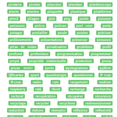
piraterie
pivoter
plancton
planètes
planktoscope
plante
plantes
plaquette
plastique
plateforme
plen2
pliages
plot
png
poids
poisson
poissons
police
polices
port com
porte
potager
poulailler
poule
poules
préciser
prélèvements
présentations
préserver
pression
prise de notes
privatisation
problème
profil
profond
profondeur
programmation
programmer
projet
propriété intelectuelle
protection
prusa
prusa mini+
pycto
pyctogramme
python
QRcartes
qsort
questiologie
questionner
R cran
R-cran
radio
ram
rangement
rasbian
raspberry
raté
rbind
rechange
recherche
rectorat
recupération
récupérer
récurence
recyclage
recycler
recyclerie
redimensionner
reduction
réduire
réemploi
réflexion
reflexivité