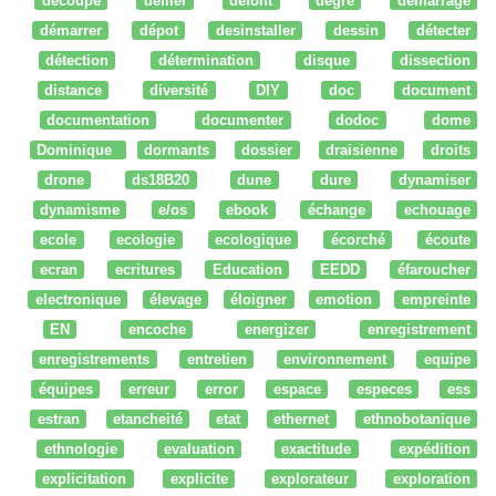
découpe
défiler
defont
degré
démarrage
démarrer
dépot
desinstaller
dessin
détecter
détection
détermination
disque
dissection
distance
diversité
DIY
doc
document
documentation
documenter
dodoc
dome
Dominique
dormants
dossier
draisienne
droits
drone
ds18B20
dune
dure
dynamiser
dynamisme
e/os
ebook
échange
echouage
ecole
ecologie
ecologique
écorché
écoute
ecran
ecritures
Education
EEDD
éfaroucher
electronique
élevage
éloigner
emotion
empreinte
EN
encoche
energizer
enregistrement
enregistrements
entretien
environnement
equipe
équipes
erreur
error
espace
especes
ess
estran
etancheité
etat
ethernet
ethnobotanique
ethnologie
evaluation
exactitude
expédition
explicitation
explicite
explorateur
exploration