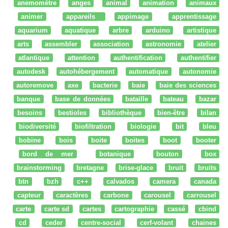
anemomètre
anges
animal
animation
animaux
animer
appareils
appimage
apprentissage
aquarium
aquatique
arbre
arduino
artistique
arts
assembler
association
astronomie
atelier
atlantique
attention
authentification
authentifier
autodesk
autohébergement
automatique
autonomie
autoremove
axe
bacterie
baie
baie des sciences
banque
base de données
bataille
bateau
bazar
besoins
bestioles
bibliothèque
bien-être
bilan
biodiversité
biofiltration
biologie
bit
bleu
bobine
bois
boite
boites
boot
booter
bord de mer
botanique
bouton
box
brainstorming
bretagne
brise-glace
bruit
bruits
btn
bzh
c++
calvados
camera
canada
capteur
caractères
carbone
carousel
carrousel
carte
carte sd
cartes
cartographie
cassé
cbind
cd
ceder
centre-social
cerf-volant
chaines