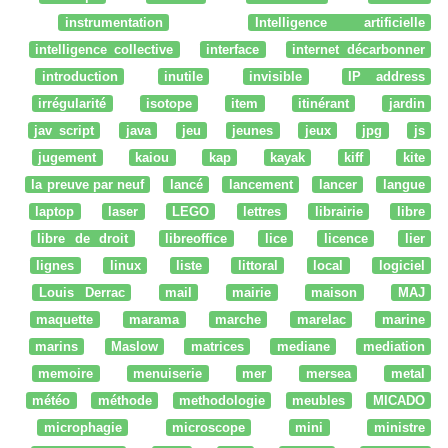
instrumentation
Intelligence artificielle
intelligence collective
interface
internet décarbonner
introduction
inutile
invisible
IP address
irrégularité
isotope
item
itinérant
jardin
jav script
java
jeu
jeunes
jeux
jpg
js
jugement
kaiou
kap
kayak
kiff
kite
la preuve par neuf
lancé
lancement
lancer
langue
laptop
laser
LEGO
lettres
librairie
libre
libre de droit
libreoffice
lice
licence
lier
lignes
linux
liste
littoral
local
logiciel
Louis Derrac
mail
mairie
maison
MAJ
maquette
marama
marche
marelac
marine
marins
Maslow
matrices
mediane
mediation
memoire
menuiserie
mer
mersea
metal
météo
méthode
methodologie
meubles
MICADO
microphagie
microscope
mini
ministre