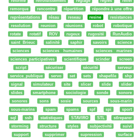
réforme
refroidissement
réglage
regles
relief
remorque
rencontre
répartition
répondre à une offre
représentations
résau
reseau
resine
resistances
resolution
reunion
réunions
robot
robotique
rotate
rotatif
ROV
rugeux
rugosité
RunAudio
saint Brieuc
salinité
saphir
savoirs
science
sciences
sciences humaines
sciences marines
sciences participatives
scientifique
scinder
screen
script
sécuriser
sécurité
serveur
service_publique
servo
set
sets
shapefile
shp
signal
simulateur
site
slicer
slide
slider
slides
smartphone
sociologie
sonde
sonore
sonores
sons
sosie
sources
sous-marin
sous-marins
spam
spams
spf
spi
sport
sql
ssh
statistiques
STAVIRO
STL
stlreparer
storming
structure
styles
subjectivité
suivi
support
supprimer
supression
surface