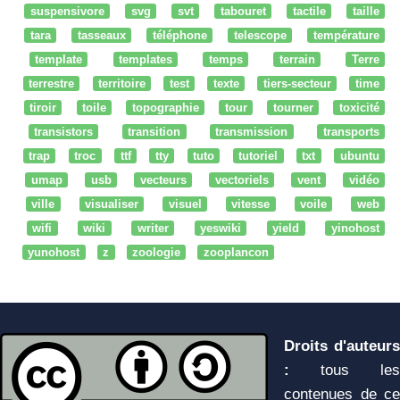
suspensivore
svg
svt
tabouret
tactile
taille
tara
tasseaux
téléphone
telescope
température
template
templates
temps
terrain
Terre
terrestre
territoire
test
texte
tiers-secteur
time
tiroir
toile
topographie
tour
tourner
toxicité
transistors
transition
transmission
transports
trap
troc
ttf
tty
tuto
tutoriel
txt
ubuntu
umap
usb
vecteurs
vectoriels
vent
vidéo
ville
visualiser
visuel
vitesse
voile
web
wifi
wiki
writer
yeswiki
yield
yinohost
yunohost
z
zoologie
zooplancon
Droits d'auteurs
:
tous les
contenues de ce