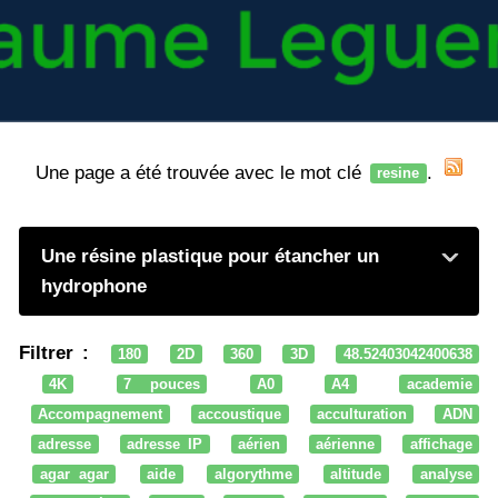
Une page a été trouvée avec le mot clé
.
resine
Une résine plastique pour étancher un
hydrophone
Filtrer :
180
2D
360
3D
48.52403042400638
4K
7 pouces
A0
A4
academie
Accompagnement
accoustique
acculturation
ADN
adresse
adresse IP
aérien
aérienne
affichage
agar agar
aide
algorythme
altitude
analyse