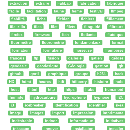
extraction
extraire
FabLab
fabrication
fabriquer
facile
facilitation
faune
ferme
festival
ffmpeg
fiabilité
fiche
fichier
fichiers
fifilement
file zilla
files
filet
filets
filoguidé
filtreurs
firefox
firmware
fish
flottante
fluidique
fluorimètre
fluorométrie
fondamentaux
format
formation
formulaire
fraiseuse
framboise
français
ftp
fusion
gallerie
gatien
gélose
geodesic
geodesique
Géologie
gestion
git
github
goril
graphique
groupe
h264
hack
HD
hdmi
heures
hifi
hifiberry
histoire
hole
host
html
http
https
hubs
humanoid
humide
hydrocarbure
hydrophone
hypnose
I2C
i3
icebreaker
identification
identifier
ikea
image
images
import
impression
imprimante
indésirable
indoor
informatique
initiatives
inkscape
innover
installation
installer