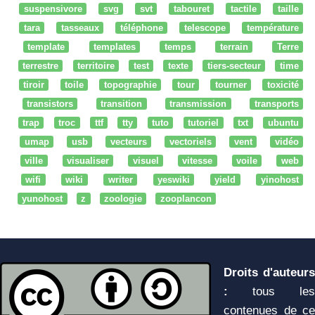
suspensivore
svg
svt
tabouret
tactile
taille
tara
tasseaux
téléphone
telescope
température
template
templates
temps
terrain
Terre
terrestre
territoire
test
texte
tiers-secteur
time
tiroir
toile
topographie
tour
tourner
toxicité
transistors
transition
transmission
transports
trap
troc
ttf
tty
tuto
tutoriel
txt
ubuntu
umap
usb
vecteurs
vectoriels
vent
vidéo
ville
visualiser
visuel
vitesse
voile
web
wifi
wiki
writer
yeswiki
yield
yinohost
yunohost
z
zoologie
zooplancon
Droits d'auteurs
:
tous les
contenues de ce