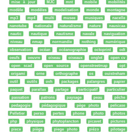
mise à jour
MJC
mnt
mobile
mobilités
modèle
modèles
modelisation
monde
montagne
mp3
mp4
multi
musee
musiques
nacelle
nanotube
nationale
naturalisme
nature
nausicaa
nautic
nautique
nautisme
navale
naviguation
niveau
nmap
normandie
nothing
numérique
observation
océan
océanographie
octoprint
odt
oeufs
oeuvre
oiseau
oiseaux
onglet
open cv
open scad
open source
openstreetmap
opt
origami
orne
orthographe
os
ouistreham
outil
outils
ovh
packages
palangres
papier
paquet
parallax
partage
participatif
particulier
passation
patrons
paysage
peau
pêche
pedagogie
pédagogique
pège photo
pelicase
Pelletier
perso
pertes
phone
photo
photos
php
physique
phytoplancton
picavet
pictures
piece
piège
piege photo
piézo
pilotage