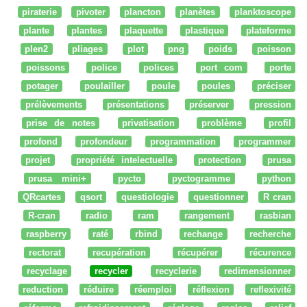
piraterie
pivoter
plancton
planètes
planktoscope
plante
plantes
plaquette
plastique
plateforme
plen2
pliages
plot
png
poids
poisson
poissons
police
polices
port com
porte
potager
poulailler
poule
poules
préciser
prélèvements
présentations
préserver
pression
prise de notes
privatisation
problème
profil
profond
profondeur
programmation
programmer
projet
propriété intelectuelle
protection
prusa
prusa mini+
pycto
pyctogramme
python
QRcartes
qsort
questiologie
questionner
R cran
R-cran
radio
ram
rangement
rasbian
raspberry
raté
rbind
rechange
recherche
rectorat
recupération
récupérer
récurence
recyclage
recycler
recyclerie
redimensionner
reduction
réduire
réemploi
réflexion
reflexivité