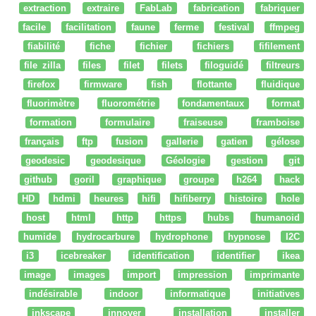
extraction
extraire
FabLab
fabrication
fabriquer
facile
facilitation
faune
ferme
festival
ffmpeg
fiabilité
fiche
fichier
fichiers
fifilement
file zilla
files
filet
filets
filoguidé
filtreurs
firefox
firmware
fish
flottante
fluidique
fluorimètre
fluorométrie
fondamentaux
format
formation
formulaire
fraiseuse
framboise
français
ftp
fusion
gallerie
gatien
gélose
geodesic
geodesique
Géologie
gestion
git
github
goril
graphique
groupe
h264
hack
HD
hdmi
heures
hifi
hifiberry
histoire
hole
host
html
http
https
hubs
humanoid
humide
hydrocarbure
hydrophone
hypnose
I2C
i3
icebreaker
identification
identifier
ikea
image
images
import
impression
imprimante
indésirable
indoor
informatique
initiatives
inkscape
innover
installation
installer