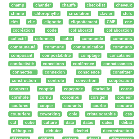
champ
chantier
chauffe
check-list
cheveux
chimie
chlorophylle
circulation
clavier
clefs
clés
clic
clignotte
clignottement
CMF
cnc
cocréation
code
collaboratif
collaboration
collectif
colonnes
color
commande
commons
communauté
commune
communication
communs
composant
compostabilité
comptage
concatainer
conductivité
conections
conférence
connaissances
connectés
connexion
conscience
constituer
construction
controle
convertion
coopération
coopérer
cooptic
copepode
corbeille
corne
cornhole
cornu
corompu
corriger
couleur
coulures
couper
courants
courbe
couture
couturiere
coworking
cpie
cristalographie
css
ctd
cube
culture
data
datas
dates
débat
déboguer
débuter
dechet
deconstruction