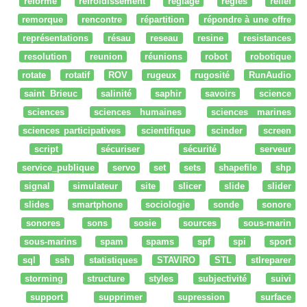
réforme
refroidissement
réglage
regles
relief
remorque
rencontre
répartition
répondre à une offre
représentations
résau
reseau
resine
resistances
resolution
reunion
réunions
robot
robotique
rotate
rotatif
ROV
rugeux
rugosité
RunAudio
saint Brieuc
salinité
saphir
savoirs
science
sciences
sciences humaines
sciences marines
sciences participatives
scientifique
scinder
screen
script
sécuriser
sécurité
serveur
service_publique
servo
set
sets
shapefile
shp
signal
simulateur
site
slicer
slide
slider
slides
smartphone
sociologie
sonde
sonore
sonores
sons
sosie
sources
sous-marin
sous-marins
spam
spams
spf
spi
sport
sql
ssh
statistiques
STAVIRO
STL
stlreparer
storming
structure
styles
subjectivité
suivi
support
supprimer
supression
surface