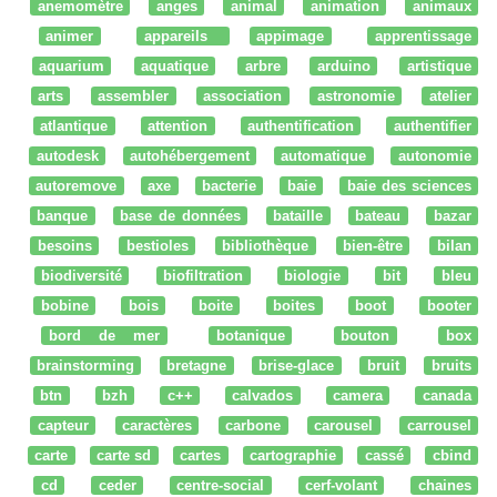
anemomètre
anges
animal
animation
animaux
animer
appareils
appimage
apprentissage
aquarium
aquatique
arbre
arduino
artistique
arts
assembler
association
astronomie
atelier
atlantique
attention
authentification
authentifier
autodesk
autohébergement
automatique
autonomie
autoremove
axe
bacterie
baie
baie des sciences
banque
base de données
bataille
bateau
bazar
besoins
bestioles
bibliothèque
bien-être
bilan
biodiversité
biofiltration
biologie
bit
bleu
bobine
bois
boite
boites
boot
booter
bord de mer
botanique
bouton
box
brainstorming
bretagne
brise-glace
bruit
bruits
btn
bzh
c++
calvados
camera
canada
capteur
caractères
carbone
carousel
carrousel
carte
carte sd
cartes
cartographie
cassé
cbind
cd
ceder
centre-social
cerf-volant
chaines