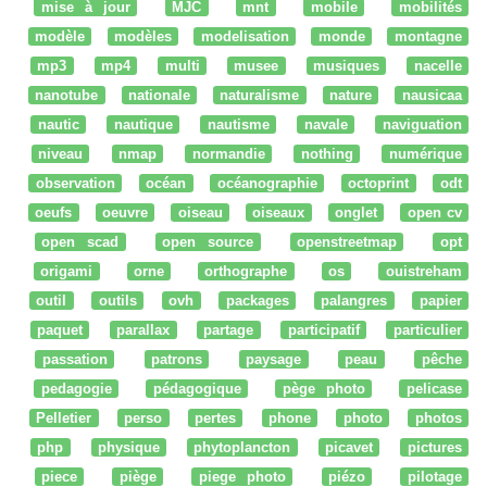
mise à jour
MJC
mnt
mobile
mobilités
modèle
modèles
modelisation
monde
montagne
mp3
mp4
multi
musee
musiques
nacelle
nanotube
nationale
naturalisme
nature
nausicaa
nautic
nautique
nautisme
navale
naviguation
niveau
nmap
normandie
nothing
numérique
observation
océan
océanographie
octoprint
odt
oeufs
oeuvre
oiseau
oiseaux
onglet
open cv
open scad
open source
openstreetmap
opt
origami
orne
orthographe
os
ouistreham
outil
outils
ovh
packages
palangres
papier
paquet
parallax
partage
participatif
particulier
passation
patrons
paysage
peau
pêche
pedagogie
pédagogique
pège photo
pelicase
Pelletier
perso
pertes
phone
photo
photos
php
physique
phytoplancton
picavet
pictures
piece
piège
piege photo
piézo
pilotage