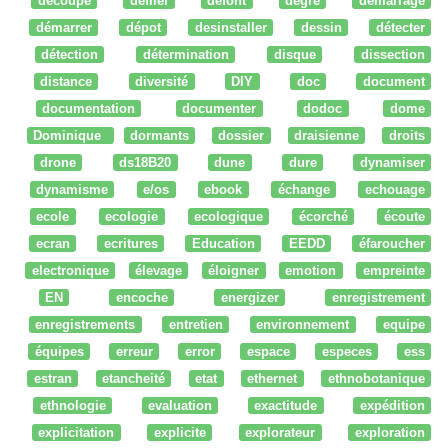
découpe
défiler
defont
degré
démarrage
démarrer
dépot
desinstaller
dessin
détecter
détection
détermination
disque
dissection
distance
diversité
DIY
doc
document
documentation
documenter
dodoc
dome
Dominique
dormants
dossier
draisienne
droits
drone
ds18B20
dune
dure
dynamiser
dynamisme
e/os
ebook
échange
echouage
ecole
ecologie
ecologique
écorché
écoute
ecran
ecritures
Education
EEDD
éfaroucher
electronique
élevage
éloigner
emotion
empreinte
EN
encoche
energizer
enregistrement
enregistrements
entretien
environnement
equipe
équipes
erreur
error
espace
especes
ess
estran
etancheité
etat
ethernet
ethnobotanique
ethnologie
evaluation
exactitude
expédition
explicitation
explicite
explorateur
exploration