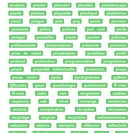
piraterie
pivoter
plancton
planètes
planktoscope
plante
plantes
plaquette
plastique
plateforme
plen2
pliages
plot
png
poids
poisson
poissons
police
polices
port com
porte
potager
poulailler
poule
poules
préciser
prélèvements
présentations
préserver
pression
prise de notes
privatisation
problème
profil
profond
profondeur
programmation
programmer
projet
propriété intelectuelle
protection
prusa
prusa mini+
pycto
pyctogramme
python
QRcartes
qsort
questiologie
questionner
R cran
R-cran
radio
ram
rangement
rasbian
raspberry
raté
rbind
rechange
recherche
rectorat
recupération
récupérer
récurence
recyclage
recycler
recyclerie
redimensionner
reduction
réduire
réemploi
réflexion
reflexivité