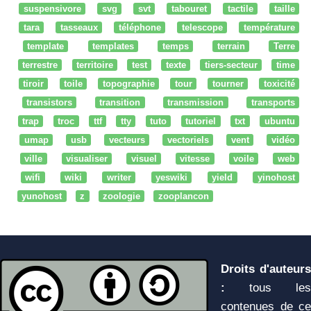
suspensivore
svg
svt
tabouret
tactile
taille
tara
tasseaux
téléphone
telescope
température
template
templates
temps
terrain
Terre
terrestre
territoire
test
texte
tiers-secteur
time
tiroir
toile
topographie
tour
tourner
toxicité
transistors
transition
transmission
transports
trap
troc
ttf
tty
tuto
tutoriel
txt
ubuntu
umap
usb
vecteurs
vectoriels
vent
vidéo
ville
visualiser
visuel
vitesse
voile
web
wifi
wiki
writer
yeswiki
yield
yinohost
yunohost
z
zoologie
zooplancon
Droits d'auteurs
:
tous les
contenues de ce