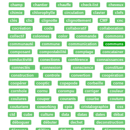
champ
chantier
chauffe
check-list
cheveux
chimie
chlorophylle
circulation
clavier
clefs
clés
clic
clignotte
clignottement
CMF
cnc
cocréation
code
collaboratif
collaboration
collectif
colonnes
color
commande
commons
communauté
commune
communication
communs
composant
compostabilité
comptage
concatainer
conductivité
conections
conférence
connaissances
connectés
connexion
conscience
constituer
construction
controle
convertion
coopération
coopérer
cooptic
copepode
corbeille
corne
cornhole
cornu
corompu
corriger
couleur
coulures
couper
courants
courbe
couture
couturiere
coworking
cpie
cristalographie
css
ctd
cube
culture
data
datas
dates
débat
déboguer
débuter
dechet
deconstruction