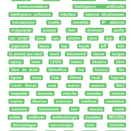
instrumentation
Intelligence artificielle
intelligence collective
interface
internet décarbonner
introduction
inutile
invisible
IP address
irrégularité
isotope
item
itinérant
jardin
jav script
java
jeu
jeunes
jeux
jpg
js
jugement
kaiou
kap
kayak
kiff
kite
la preuve par neuf
lancé
lancement
lancer
langue
laptop
laser
LEGO
lettres
librairie
libre
libre de droit
libreoffice
lice
licence
lier
lignes
linux
liste
littoral
local
logiciel
Louis Derrac
mail
mairie
maison
MAJ
maquette
marama
marche
marelac
marine
marins
Maslow
matrices
mediane
mediation
memoire
menuiserie
mer
mersea
metal
météo
méthode
methodologie
meubles
MICADO
microphagie
microscope
mini
ministre