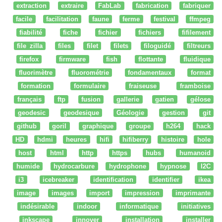
extraction
extraire
FabLab
fabrication
fabriquer
facile
facilitation
faune
ferme
festival
ffmpeg
fiabilité
fiche
fichier
fichiers
fifilement
file zilla
files
filet
filets
filoguidé
filtreurs
firefox
firmware
fish
flottante
fluidique
fluorimètre
fluorométrie
fondamentaux
format
formation
formulaire
fraiseuse
framboise
français
ftp
fusion
gallerie
gatien
gélose
geodesic
geodesique
Géologie
gestion
git
github
goril
graphique
groupe
h264
hack
HD
hdmi
heures
hifi
hifiberry
histoire
hole
host
html
http
https
hubs
humanoid
humide
hydrocarbure
hydrophone
hypnose
I2C
i3
icebreaker
identification
identifier
ikea
image
images
import
impression
imprimante
indésirable
indoor
informatique
initiatives
inkscape
innover
installation
installer