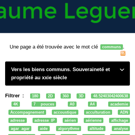
Une page a été trouvée avec le mot clé
.
communs
Vers les biens communs. Souveraineté et
propriété au xxie siècle
Filtrer :
180
2D
360
3D
48.52403042400638
4K
7 pouces
A0
A4
academie
Accompagnement
accoustique
acculturation
ADN
adresse
adresse IP
aérien
aérienne
affichage
agar agar
aide
algorythme
altitude
analyse