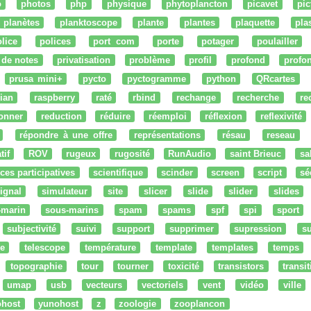
o
photos
php
physique
phytoplancton
picavet
pic
planètes
planktoscope
plante
plantes
plaquette
pla
lice
polices
port com
porte
potager
poulailler
 de notes
privatisation
problème
profil
profond
profo
prusa mini+
pycto
pyctogramme
python
QRcartes
ian
raspberry
raté
rbind
rechange
recherche
re
onner
reduction
réduire
réemploi
réflexion
reflexivité
répondre à une offre
représentations
résau
reseau
tif
ROV
rugeux
rugosité
RunAudio
saint Brieuc
sa
ces participatives
scientifique
scinder
screen
script
sé
ignal
simulateur
site
slicer
slide
slider
slides
-marin
sous-marins
spam
spams
spf
spi
sport
subjectivité
suivi
support
supprimer
supression
su
e
telescope
température
template
templates
temps
topographie
tour
tourner
toxicité
transistors
transi
umap
usb
vecteurs
vectoriels
vent
vidéo
ville
ohost
yunohost
z
zoologie
zooplancon