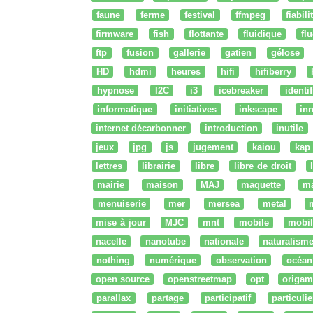
faune
ferme
festival
ffmpeg
fiabili
firmware
fish
flottante
fluidique
fl
ftp
fusion
gallerie
gatien
gélose
HD
hdmi
heures
hifi
hifiberry
hypnose
I2C
i3
icebreaker
identi
informatique
initiatives
inkscape
in
internet décarbonner
introduction
inutile
jeux
jpg
js
jugement
kaiou
kap
lettres
librairie
libre
libre de droit
mairie
maison
MAJ
maquette
m
menuiserie
mer
mersea
metal
mise à jour
MJC
mnt
mobile
mobil
nacelle
nanotube
nationale
naturalism
nothing
numérique
observation
océan
open source
openstreetmap
opt
origam
parallax
partage
participatif
particulie