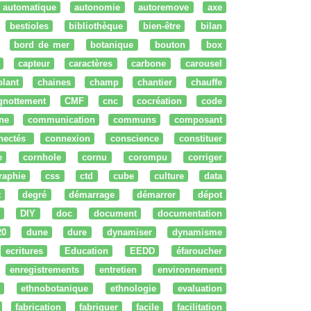
automatique
autonomie
autoremove
axe
bestioles
bibliothèque
bien-être
bilan
bord de mer
botanique
bouton
box
capteur
caractères
carbone
carousel
olant
chaines
champ
chantier
chauffe
ignottement
CMF
cnc
cocréation
code
ne
communication
communs
composant
nectés
connexion
conscience
constituer
e
cornhole
cornu
corompu
corriger
raphie
css
ctd
cube
culture
data
t
degré
démarrage
démarrer
dépot
DIY
doc
document
documentation
20
dune
dure
dynamiser
dynamisme
ecritures
Education
EEDD
éfaroucher
enregistrements
entretien
environnement
ethnobotanique
ethnologie
evaluation
fabrication
fabriquer
facile
facilitation