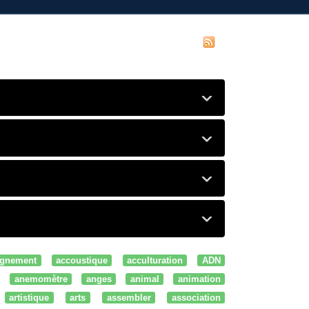
gnement
accoustique
acculturation
ADN
anemomètre
anges
animal
animation
artistique
arts
assembler
association