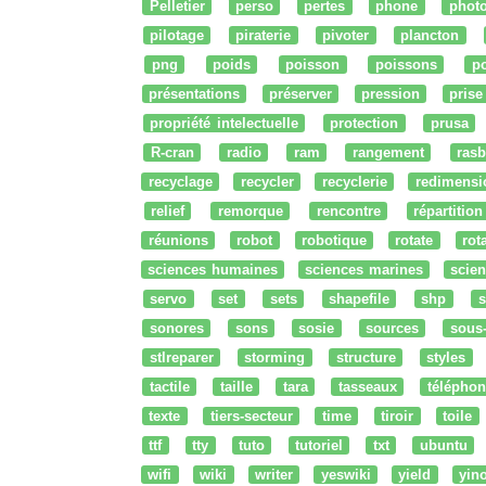
Pelletier
perso
pertes
phone
phot
pilotage
piraterie
pivoter
plancton
png
poids
poisson
poissons
po
présentations
préserver
pression
prise
propriété intelectuelle
protection
prusa
R-cran
radio
ram
rangement
rasb
recyclage
recycler
recyclerie
redimensi
relief
remorque
rencontre
répartition
réunions
robot
robotique
rotate
rota
sciences humaines
sciences marines
scien
servo
set
sets
shapefile
shp
s
sonores
sons
sosie
sources
sous
stlreparer
storming
structure
styles
tactile
taille
tara
tasseaux
téléphon
texte
tiers-secteur
time
tiroir
toile
ttf
tty
tuto
tutoriel
txt
ubuntu
wifi
wiki
writer
yeswiki
yield
yin