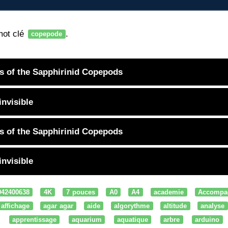
mot clé
.
copepode
ors of the Sapphirinid Copepods
nvisible
ors of the Sapphirinid Copepods
nvisible
042400638
4K
7 pouces
A0
A4
academie
Accompa
affichage
agar agar
aide
algorythme
altitude
analyse
apprentissage
aquarium
aquatique
arbre
arduino