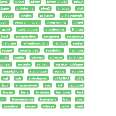
tures
piece
piège
piege photo
piézo
stique
plateforme
plen2
pliages
plot
poule
poules
préciser
prélèvements
ndeur
programmation
programmer
projet
qsort
questiologie
questionner
R cran
ctorat
recupération
récupérer
récurence
réforme
refroidissement
réglage
regles
resine
resistances
resolution
reunion
linité
saphir
savoirs
science
sciences
curiser
sécurité
serveur
service_publique
smartphone
sociologie
sonde
sonore
sql
ssh
statistiques
STAVIRO
STL
rface
suspensivore
svg
svt
tabouret
terrain
Terre
terrestre
territoire
test
tion
transmission
transports
trap
troc
visualiser
visuel
vitesse
voile
web