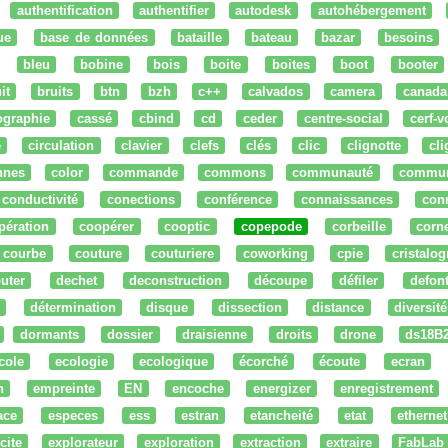
authentification
authentifier
autodesk
autohébergement
ue
base de données
bataille
bateau
bazar
besoins
bleu
bobine
bois
boite
boites
boot
booter
it
bruits
btn
bzh
c++
calvados
camera
canada
ographie
cassé
cbind
cd
ceder
centre-social
cerf-v
e
circulation
clavier
clefs
clés
clic
clignotte
cl
nnes
color
commande
commons
communauté
commu
conductivité
conections
conférence
connaissances
con
pération
coopérer
cooptic
copepode
corbeille
corn
courbe
couture
couturiere
coworking
cpie
cristalog
uter
dechet
deconstruction
découpe
défiler
defon
détermination
disque
dissection
distance
diversité
dormants
dossier
draisienne
droits
drone
ds18B
cole
ecologie
ecologique
écorché
écoute
ecran
n
empreinte
EN
encoche
energizer
enregistrement
ace
especes
ess
estran
etancheité
etat
ethernet
cite
explorateur
exploration
extraction
extraire
FabLab