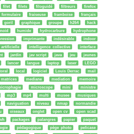
filet
filets
filoguidé
filtreurs
firefox
formulaire
fraiseuse
framboise
français
goril
graphique
groupe
h264
hack
noid
humide
hydrocarbure
hydrophone
ression
imprimante
indésirable
indoor
artificielle
intelligence collective
interface
nt
jardin
jav script
java
jeu
jeunes
lancer
langue
laptop
laser
LEGO
ttoral
local
logiciel
Louis Derrac
mail
matrices
mediane
mediation
memoire
icrophagie
microscope
mini
ministre
mp3
mp4
multi
musee
musiques
naviguation
niveau
nmap
normandie
u
oiseaux
onglet
open cv
open scad
vh
packages
palangres
papier
paquet
ogie
pédagogique
pège photo
pelicase