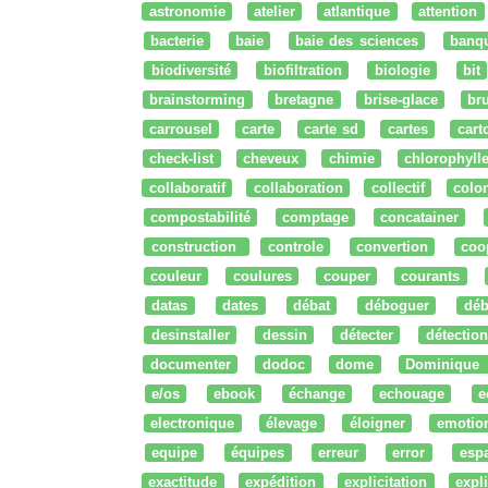
astronomie
atelier
atlantique
attention
bacterie
baie
baie des sciences
banq
biodiversité
biofiltration
biologie
bit
brainstorming
bretagne
brise-glace
bru
carrousel
carte
carte sd
cartes
cart
check-list
cheveux
chimie
chlorophyll
collaboratif
collaboration
collectif
colo
compostabilité
comptage
concatainer
construction
controle
convertion
coo
couleur
coulures
couper
courants
datas
dates
débat
déboguer
déb
desinstaller
dessin
détecter
détection
documenter
dodoc
dome
Dominique
e/os
ebook
échange
echouage
e
electronique
élevage
éloigner
emotio
equipe
équipes
erreur
error
esp
exactitude
expédition
explicitation
expli