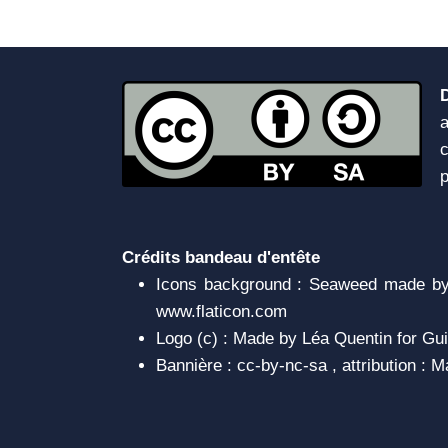
a
c
Crédits bandeau d'entête
Icons background : Seaweed made by 
www.flaticon.com
Logo (c) : Made by Léa Quentin for Gui
Bannière : cc-by-nc-sa , attribution :