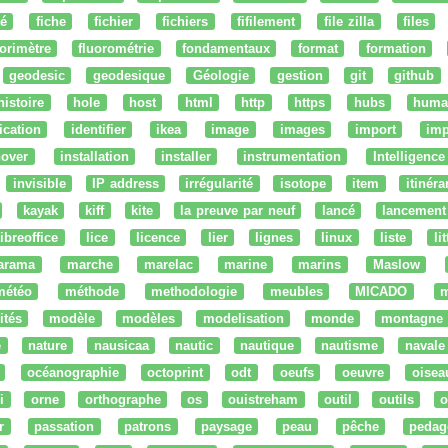
té
fiche
fichier
fichiers
fifilement
file zilla
files
uorimètre
fluorométrie
fondamentaux
format
formation
geodesic
geodesique
Géologie
gestion
git
github
histoire
hole
host
html
http
https
hubs
huma
fication
identifier
ikea
image
images
import
imp
nover
installation
installer
instrumentation
Intelligence 
invisible
IP address
irrégularité
isotope
item
itinéra
kayak
kiff
kite
la preuve par neuf
lancé
lancement
libreoffice
lice
licence
lier
lignes
linux
liste
li
arama
marche
marelac
marine
marins
Maslow
météo
méthode
methodologie
meubles
MICADO
m
ités
modèle
modèles
modelisation
monde
montagne
e
nature
nausicaa
nautic
nautique
nautisme
navale
océanographie
octoprint
odt
oeufs
oeuvre
oisea
i
orne
orthographe
os
ouistreham
outil
outils
o
r
passation
patrons
paysage
peau
pêche
pedag