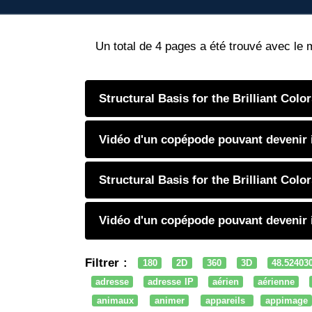
Un total de 4 pages a été trouvé avec le 
Structural Basis for the Brilliant Col
Vidéo d'un copépode pouvant devenir i
Structural Basis for the Brilliant Col
Vidéo d'un copépode pouvant devenir i
Filtrer :
180
2D
360
3D
48.52403
adresse
adresse IP
aérien
aérienne
animaux
animer
appareils
appimage