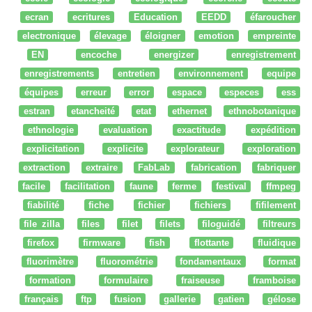
ecran
ecritures
Education
EEDD
éfaroucher
electronique
élevage
éloigner
emotion
empreinte
EN
encoche
energizer
enregistrement
enregistrements
entretien
environnement
equipe
équipes
erreur
error
espace
especes
ess
estran
etancheité
etat
ethernet
ethnobotanique
ethnologie
evaluation
exactitude
expédition
explicitation
explicite
explorateur
exploration
extraction
extraire
FabLab
fabrication
fabriquer
facile
facilitation
faune
ferme
festival
ffmpeg
fiabilité
fiche
fichier
fichiers
fifilement
file zilla
files
filet
filets
filoguidé
filtreurs
firefox
firmware
fish
flottante
fluidique
fluorimètre
fluorométrie
fondamentaux
format
formation
formulaire
fraiseuse
framboise
français
ftp
fusion
gallerie
gatien
gélose