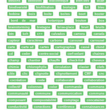
besoins
bestioles
bibliothèque
bien-être
bilan
biodiversité
biofiltration
biologie
bit
bleu
bobine
bois
boite
boites
boot
booter
bord de mer
botanique
bouton
box
brainstorming
bretagne
brise-glace
bruit
bruits
btn
bzh
c++
calvados
camera
canada
capteur
caractères
carbone
carousel
carrousel
carte
carte sd
cartes
cartographie
cassé
cbind
cd
ceder
centre-social
cerf-volant
chaines
champ
chantier
chauffe
check-list
cheveux
chimie
chlorophylle
circulation
clavier
clefs
clés
clic
clignotte
clignottement
CMF
cnc
cocréation
code
collaboratif
collaboration
collectif
colonnes
color
commande
commons
communauté
commune
communication
communs
composant
compostabilité
comptage
concatainer
conductivité
conections
conférence
connaissances