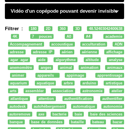
Vidéo d'un copépode pouvant devenir invisible
Filtrer :
180
2D
360
3D
48.52403042400638
4K
7 pouces
A0
A4
academie
Accompagnement
accoustique
acculturation
ADN
adresse
adresse IP
aérien
aérienne
affichage
agar agar
aide
algorythme
altitude
analyse
anemomètre
anges
animal
animation
animaux
animer
appareils
appimage
apprentissage
aquarium
aquatique
arbre
arduino
artistique
arts
assembler
association
astronomie
atelier
atlantique
attention
authentification
authentifier
autodesk
autohébergement
automatique
autonomie
autoremove
axe
bacterie
baie
baie des sciences
banque
base de données
bataille
bateau
bazar