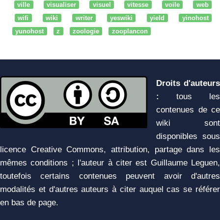
ville
visualiser
visuel
vitesse
voile
web
wifi
wiki
writer
yeswiki
yield
yinohost
yunohost
z
zoologie
zooplancon
Droits d'auteurs
:
tous les
contenues de ce
wiki sont
disponibles sous
licence Creative Commons, attribution, partage dans les
mêmes conditions ; l'auteur à citer est Guillaume Leguen,
toutefois certains contenues peuvent avoir d'autres
modalités et d'autres auteurs à citer auquel cas se référer
en bas de page.