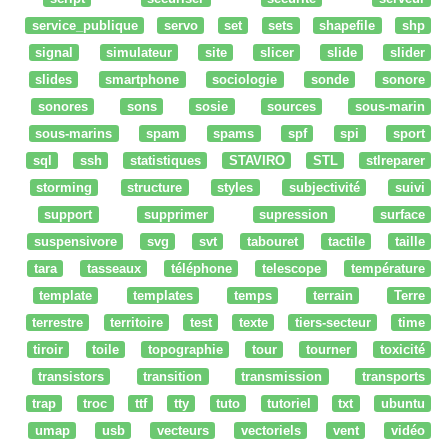
service_publique
servo
set
sets
shapefile
shp
signal
simulateur
site
slicer
slide
slider
slides
smartphone
sociologie
sonde
sonore
sonores
sons
sosie
sources
sous-marin
sous-marins
spam
spams
spf
spi
sport
sql
ssh
statistiques
STAVIRO
STL
stlreparer
storming
structure
styles
subjectivité
suivi
support
supprimer
supression
surface
suspensivore
svg
svt
tabouret
tactile
taille
tara
tasseaux
téléphone
telescope
température
template
templates
temps
terrain
Terre
terrestre
territoire
test
texte
tiers-secteur
time
tiroir
toile
topographie
tour
tourner
toxicité
transistors
transition
transmission
transports
trap
troc
ttf
tty
tuto
tutoriel
txt
ubuntu
umap
usb
vecteurs
vectoriels
vent
vidéo