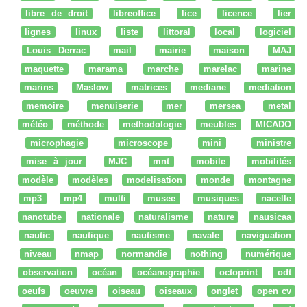
libre de droit
libreoffice
lice
licence
lier
lignes
linux
liste
littoral
local
logiciel
Louis Derrac
mail
mairie
maison
MAJ
maquette
marama
marche
marelac
marine
marins
Maslow
matrices
mediane
mediation
memoire
menuiserie
mer
mersea
metal
météo
méthode
methodologie
meubles
MICADO
microphagie
microscope
mini
ministre
mise à jour
MJC
mnt
mobile
mobilités
modèle
modèles
modelisation
monde
montagne
mp3
mp4
multi
musee
musiques
nacelle
nanotube
nationale
naturalisme
nature
nausicaa
nautic
nautique
nautisme
navale
naviguation
niveau
nmap
normandie
nothing
numérique
observation
océan
océanographie
octoprint
odt
oeufs
oeuvre
oiseau
oiseaux
onglet
open cv