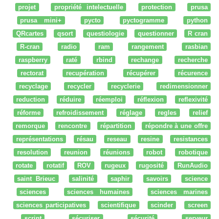
projet
propriété intelectuelle
protection
prusa
prusa mini+
pycto
pyctogramme
python
QRcartes
qsort
questiologie
questionner
R cran
R-cran
radio
ram
rangement
rasbian
raspberry
raté
rbind
rechange
recherche
rectorat
recupération
récupérer
récurence
recyclage
recycler
recyclerie
redimensionner
reduction
réduire
réemploi
réflexion
reflexivité
réforme
refroidissement
réglage
regles
relief
remorque
rencontre
répartition
répondre à une offre
représentations
résau
reseau
resine
resistances
resolution
reunion
réunions
robot
robotique
rotate
rotatif
ROV
rugeux
rugosité
RunAudio
saint Brieuc
salinité
saphir
savoirs
science
sciences
sciences humaines
sciences marines
sciences participatives
scientifique
scinder
screen
script
sécuriser
sécurité
serveur