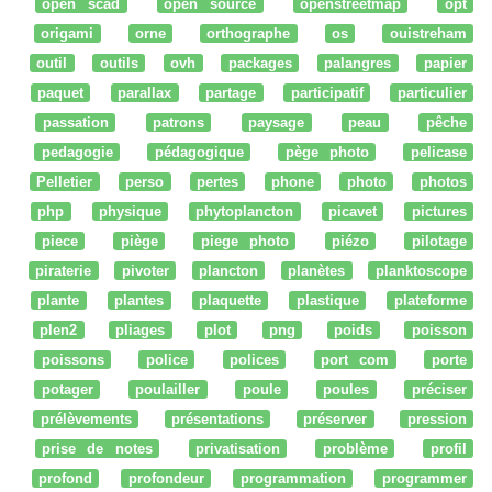
open scad
open source
openstreetmap
opt
origami
orne
orthographe
os
ouistreham
outil
outils
ovh
packages
palangres
papier
paquet
parallax
partage
participatif
particulier
passation
patrons
paysage
peau
pêche
pedagogie
pédagogique
pège photo
pelicase
Pelletier
perso
pertes
phone
photo
photos
php
physique
phytoplancton
picavet
pictures
piece
piège
piege photo
piézo
pilotage
piraterie
pivoter
plancton
planètes
planktoscope
plante
plantes
plaquette
plastique
plateforme
plen2
pliages
plot
png
poids
poisson
poissons
police
polices
port com
porte
potager
poulailler
poule
poules
préciser
prélèvements
présentations
préserver
pression
prise de notes
privatisation
problème
profil
profond
profondeur
programmation
programmer