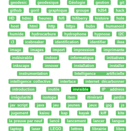
geodesic
geodesique
Géologie
gestion
git
github
goril
graphique
groupe
h264
hack
HD
hdmi
heures
hifi
hifiberry
histoire
hole
host
html
http
https
hubs
humanoid
humide
hydrocarbure
hydrophone
hypnose
I2C
i3
icebreaker
identification
identifier
ikea
image
images
import
impression
imprimante
indésirable
indoor
informatique
initiatives
inkscape
innover
installation
installer
instrumentation
Intelligence artificielle
intelligence collective
interface
internet décarbonner
introduction
inutile
invisible
IP address
irrégularité
isotope
item
itinérant
jardin
jav script
java
jeu
jeunes
jeux
jpg
js
jugement
kaiou
kap
kayak
kiff
kite
la preuve par neuf
lancé
lancement
lancer
langue
laptop
laser
LEGO
lettres
librairie
libre