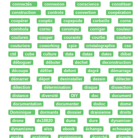
connectés
connexion
conscience
constituer
construction
controle
convertion
coopération
coopérer
cooptic
copepode
corbeille
corne
cornhole
cornu
corompu
corriger
couleur
coulures
couper
courants
courbe
couture
couturiere
coworking
cpie
cristalographie
css
ctd
cube
culture
data
datas
dates
débat
déboguer
débuter
dechet
deconstruction
découpe
défiler
defont
degré
démarrage
démarrer
dépot
desinstaller
dessin
détecter
détection
détermination
disque
dissection
distance
diversité
DIY
doc
document
documentation
documenter
dodoc
dome
Dominique
dormants
dossier
draisienne
droits
drone
ds18B20
dune
dure
dynamiser
dynamisme
e/os
ebook
échange
echouage
ecole
ecologie
ecologique
écorché
écoute