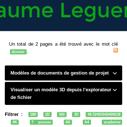
Un total de 2 pages a été trouvé avec le mot clé
.
dossier
Modèles de documents de gestion de projet
Visualiser un modèle 3D depuis l'explorateur
de fichier
Filtrer :
180
2D
360
3D
48.52403042400638
4K
7 pouces
A0
A4
academie