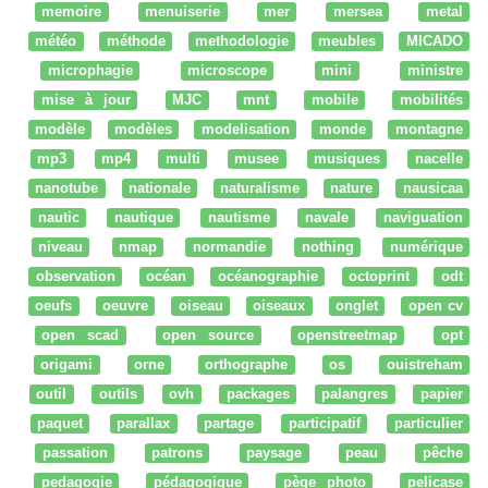
memoire
menuiserie
mer
mersea
metal
météo
méthode
methodologie
meubles
MICADO
microphagie
microscope
mini
ministre
mise à jour
MJC
mnt
mobile
mobilités
modèle
modèles
modelisation
monde
montagne
mp3
mp4
multi
musee
musiques
nacelle
nanotube
nationale
naturalisme
nature
nausicaa
nautic
nautique
nautisme
navale
naviguation
niveau
nmap
normandie
nothing
numérique
observation
océan
océanographie
octoprint
odt
oeufs
oeuvre
oiseau
oiseaux
onglet
open cv
open scad
open source
openstreetmap
opt
origami
orne
orthographe
os
ouistreham
outil
outils
ovh
packages
palangres
papier
paquet
parallax
partage
participatif
particulier
passation
patrons
paysage
peau
pêche
pedagogie
pédagogique
pège photo
pelicase