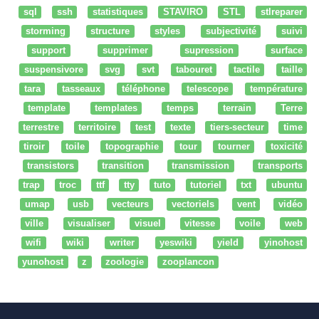
sql
ssh
statistiques
STAVIRO
STL
stlreparer
storming
structure
styles
subjectivité
suivi
support
supprimer
supression
surface
suspensivore
svg
svt
tabouret
tactile
taille
tara
tasseaux
téléphone
telescope
température
template
templates
temps
terrain
Terre
terrestre
territoire
test
texte
tiers-secteur
time
tiroir
toile
topographie
tour
tourner
toxicité
transistors
transition
transmission
transports
trap
troc
ttf
tty
tuto
tutoriel
txt
ubuntu
umap
usb
vecteurs
vectoriels
vent
vidéo
ville
visualiser
visuel
vitesse
voile
web
wifi
wiki
writer
yeswiki
yield
yinohost
yunohost
z
zoologie
zooplancon