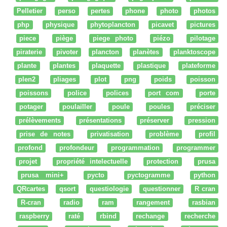
Pelletier
perso
pertes
phone
photo
photos
php
physique
phytoplancton
picavet
pictures
piece
piège
piege photo
piézo
pilotage
piraterie
pivoter
plancton
planètes
planktoscope
plante
plantes
plaquette
plastique
plateforme
plen2
pliages
plot
png
poids
poisson
poissons
police
polices
port com
porte
potager
poulailler
poule
poules
préciser
prélèvements
présentations
préserver
pression
prise de notes
privatisation
problème
profil
profond
profondeur
programmation
programmer
projet
propriété intelectuelle
protection
prusa
prusa mini+
pycto
pyctogramme
python
QRcartes
qsort
questiologie
questionner
R cran
R-cran
radio
ram
rangement
rasbian
raspberry
raté
rbind
rechange
recherche