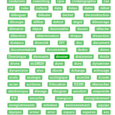
couturiere
coworking
cpie
cristalographie
css
ctd
cube
culture
data
datas
dates
débat
déboguer
débuter
dechet
deconstruction
découpe
défiler
defont
degré
démarrage
démarrer
dépot
desinstaller
dessin
détecter
détection
détermination
disque
dissection
distance
diversité
DIY
doc
document
documentation
documenter
dodoc
dome
Dominique
dormants
dossier
draisienne
droits
drone
ds18B20
dune
dure
dynamiser
dynamisme
e/os
ebook
échange
echouage
ecole
ecologie
ecologique
écorché
écoute
ecran
ecritures
Education
EEDD
éfaroucher
electronique
élevage
éloigner
emotion
empreinte
EN
encoche
energizer
enregistrement
enregistrements
entretien
environnement
equipe
équipes
erreur
error
espace
especes
ess