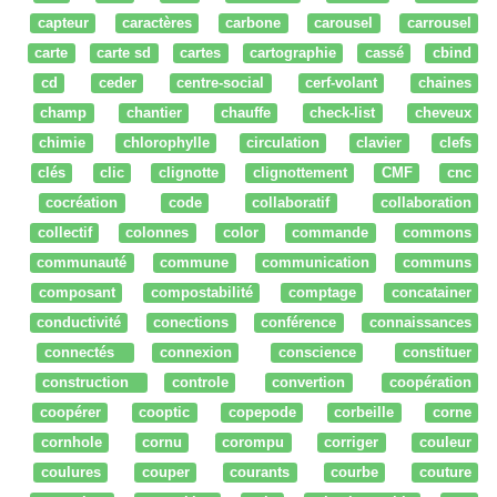
capteur
caractères
carbone
carousel
carrousel
carte
carte sd
cartes
cartographie
cassé
cbind
cd
ceder
centre-social
cerf-volant
chaines
champ
chantier
chauffe
check-list
cheveux
chimie
chlorophylle
circulation
clavier
clefs
clés
clic
clignotte
clignottement
CMF
cnc
cocréation
code
collaboratif
collaboration
collectif
colonnes
color
commande
commons
communauté
commune
communication
communs
composant
compostabilité
comptage
concatainer
conductivité
conections
conférence
connaissances
connectés
connexion
conscience
constituer
construction
controle
convertion
coopération
coopérer
cooptic
copepode
corbeille
corne
cornhole
cornu
corompu
corriger
couleur
coulures
couper
courants
courbe
couture