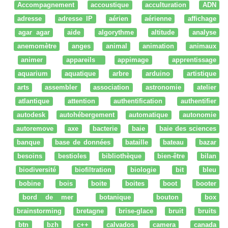
Accompagnement
accoustique
acculturation
ADN
adresse
adresse IP
aérien
aérienne
affichage
agar agar
aide
algorythme
altitude
analyse
anemomètre
anges
animal
animation
animaux
animer
appareils
appimage
apprentissage
aquarium
aquatique
arbre
arduino
artistique
arts
assembler
association
astronomie
atelier
atlantique
attention
authentification
authentifier
autodesk
autohébergement
automatique
autonomie
autoremove
axe
bacterie
baie
baie des sciences
banque
base de données
bataille
bateau
bazar
besoins
bestioles
bibliothèque
bien-être
bilan
biodiversité
biofiltration
biologie
bit
bleu
bobine
bois
boite
boites
boot
booter
bord de mer
botanique
bouton
box
brainstorming
bretagne
brise-glace
bruit
bruits
btn
bzh
c++
calvados
camera
canada