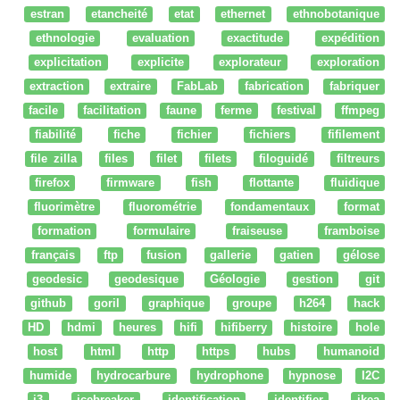
estran
etancheité
etat
ethernet
ethnobotanique
ethnologie
evaluation
exactitude
expédition
explicitation
explicite
explorateur
exploration
extraction
extraire
FabLab
fabrication
fabriquer
facile
facilitation
faune
ferme
festival
ffmpeg
fiabilité
fiche
fichier
fichiers
fifilement
file zilla
files
filet
filets
filoguidé
filtreurs
firefox
firmware
fish
flottante
fluidique
fluorimètre
fluorométrie
fondamentaux
format
formation
formulaire
fraiseuse
framboise
français
ftp
fusion
gallerie
gatien
gélose
geodesic
geodesique
Géologie
gestion
git
github
goril
graphique
groupe
h264
hack
HD
hdmi
heures
hifi
hifiberry
histoire
hole
host
html
http
https
hubs
humanoid
humide
hydrocarbure
hydrophone
hypnose
I2C
i3
icebreaker
identification
identifier
ikea