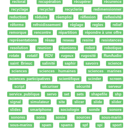
rectorat
recupération
récupérer
récurence
recyclage
recycler
recyclerie
redimensionner
reduction
réduire
réemploi
réflexion
reflexivité
réforme
refroidissement
réglage
regles
relief
remorque
rencontre
répartition
répondre à une offre
représentations
résau
reseau
resine
resistances
resolution
reunion
réunions
robot
robotique
rotate
rotatif
ROV
rugeux
rugosité
RunAudio
saint Brieuc
salinité
saphir
savoirs
science
sciences
sciences humaines
sciences marines
sciences participatives
scientifique
scinder
screen
script
sécuriser
sécurité
serveur
service_publique
servo
set
sets
shapefile
shp
signal
simulateur
site
slicer
slide
slider
slides
smartphone
sociologie
sonde
sonore
sonores
sons
sosie
sources
sous-marin
sous-marins
spam
spams
spf
spi
sport