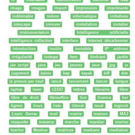
image
images
import
impression
imprimante
indésirable
indoor
informatique
initiatives
inkscape
innover
installation
installer
instrumentation
Intelligence artificielle
intelligence collective
interface
internet décarbonner
introduction
inutile
invisible
IP address
irrégularité
isotope
item
itinérant
jardin
jav script
java
jeu
jeunes
jeux
jpg
js
jugement
kaiou
kap
kayak
kiff
kite
la preuve par neuf
lancé
lancement
lancer
langue
laptop
laser
LEGO
lettres
librairie
libre
libre de droit
libreoffice
lice
licence
lier
lignes
linux
liste
littoral
local
logiciel
Louis Derrac
mail
mairie
maison
MAJ
maquette
marama
marche
marelac
marine
marins
Maslow
matrices
mediane
mediation