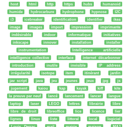
host
html
http
https
hubs
humanoid
humide
hydrocarbure
hydrophone
hypnose
I2C
i3
icebreaker
identification
identifier
ikea
image
images
import
impression
imprimante
indésirable
indoor
informatique
initiatives
inkscape
innover
installation
installer
instrumentation
Intelligence artificielle
intelligence collective
interface
internet décarbonner
introduction
inutile
invisible
IP address
irrégularité
isotope
item
itinérant
jardin
jav script
java
jeu
jeunes
jeux
jpg
js
jugement
kaiou
kap
kayak
kiff
kite
la preuve par neuf
lancé
lancement
lancer
langue
laptop
laser
LEGO
lettres
librairie
libre
libre de droit
libreoffice
lice
licence
lier
lignes
linux
liste
littoral
local
logiciel
Louis Derrac
mail
mairie
maison
MAJ