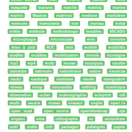
maquette
marama
marche
marelac
marine
marins
Maslow
matrices
mediane
mediation
memoire
menuiserie
mer
mersea
metal
météo
méthode
methodologie
meubles
MICADO
microphagie
microscope
mini
ministre
mise à jour
MJC
mnt
mobile
mobilités
modèle
modèles
modelisation
monde
montagne
mp3
mp4
multi
musee
musiques
nacelle
nanotube
nationale
naturalisme
nature
nausicaa
nautic
nautique
nautisme
navale
naviguation
niveau
nmap
normandie
nothing
numérique
observation
océan
océanographie
octoprint
odt
oeufs
oeuvre
oiseau
oiseaux
onglet
open cv
open scad
open source
openstreetmap
opt
origami
orne
orthographe
os
ouistreham
outil
outils
ovh
packages
palangres
papier