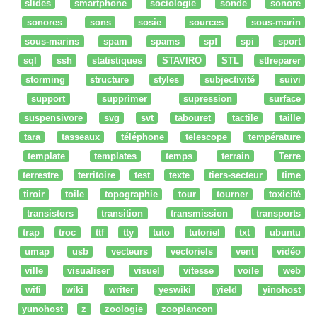
slides
smartphone
sociologie
sonde
sonore
sonores
sons
sosie
sources
sous-marin
sous-marins
spam
spams
spf
spi
sport
sql
ssh
statistiques
STAVIRO
STL
stlreparer
storming
structure
styles
subjectivité
suivi
support
supprimer
supression
surface
suspensivore
svg
svt
tabouret
tactile
taille
tara
tasseaux
téléphone
telescope
température
template
templates
temps
terrain
Terre
terrestre
territoire
test
texte
tiers-secteur
time
tiroir
toile
topographie
tour
tourner
toxicité
transistors
transition
transmission
transports
trap
troc
ttf
tty
tuto
tutoriel
txt
ubuntu
umap
usb
vecteurs
vectoriels
vent
vidéo
ville
visualiser
visuel
vitesse
voile
web
wifi
wiki
writer
yeswiki
yield
yinohost
yunohost
z
zoologie
zooplancon