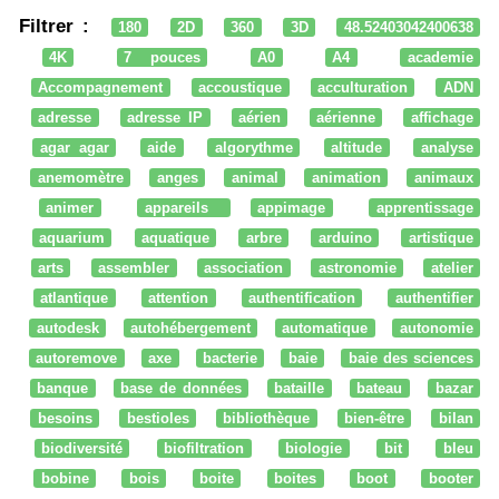
Filtrer :
180
2D
360
3D
48.52403042400638
4K
7 pouces
A0
A4
academie
Accompagnement
accoustique
acculturation
ADN
adresse
adresse IP
aérien
aérienne
affichage
agar agar
aide
algorythme
altitude
analyse
anemomètre
anges
animal
animation
animaux
animer
appareils
appimage
apprentissage
aquarium
aquatique
arbre
arduino
artistique
arts
assembler
association
astronomie
atelier
atlantique
attention
authentification
authentifier
autodesk
autohébergement
automatique
autonomie
autoremove
axe
bacterie
baie
baie des sciences
banque
base de données
bataille
bateau
bazar
besoins
bestioles
bibliothèque
bien-être
bilan
biodiversité
biofiltration
biologie
bit
bleu
bobine
bois
boite
boites
boot
booter