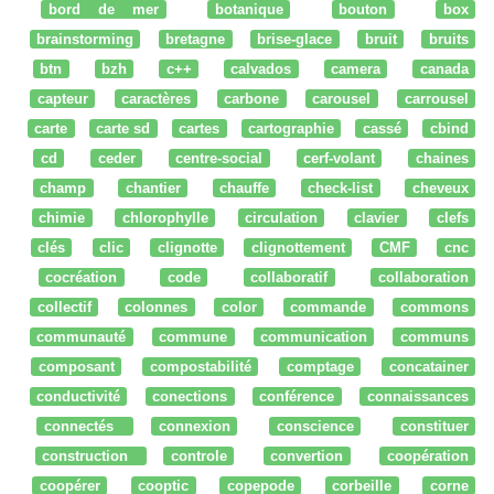
bord de mer
botanique
bouton
box
brainstorming
bretagne
brise-glace
bruit
bruits
btn
bzh
c++
calvados
camera
canada
capteur
caractères
carbone
carousel
carrousel
carte
carte sd
cartes
cartographie
cassé
cbind
cd
ceder
centre-social
cerf-volant
chaines
champ
chantier
chauffe
check-list
cheveux
chimie
chlorophylle
circulation
clavier
clefs
clés
clic
clignotte
clignottement
CMF
cnc
cocréation
code
collaboratif
collaboration
collectif
colonnes
color
commande
commons
communauté
commune
communication
communs
composant
compostabilité
comptage
concatainer
conductivité
conections
conférence
connaissances
connectés
connexion
conscience
constituer
construction
controle
convertion
coopération
coopérer
cooptic
copepode
corbeille
corne