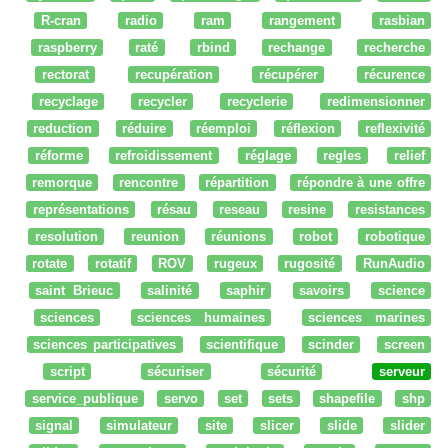
R-cran
radio
ram
rangement
rasbian
raspberry
raté
rbind
rechange
recherche
rectorat
recupération
récupérer
récurence
recyclage
recycler
recyclerie
redimensionner
reduction
réduire
réemploi
réflexion
reflexivité
réforme
refroidissement
réglage
regles
relief
remorque
rencontre
répartition
répondre à une offre
représentations
résau
reseau
resine
resistances
resolution
reunion
réunions
robot
robotique
rotate
rotatif
ROV
rugeux
rugosité
RunAudio
saint Brieuc
salinité
saphir
savoirs
science
sciences
sciences humaines
sciences marines
sciences participatives
scientifique
scinder
screen
script
sécuriser
sécurité
serveur
service_publique
servo
set
sets
shapefile
shp
signal
simulateur
site
slicer
slide
slider