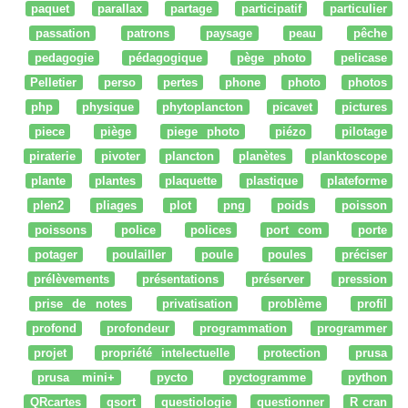
paquet
parallax
partage
participatif
particulier
passation
patrons
paysage
peau
pêche
pedagogie
pédagogique
pège photo
pelicase
Pelletier
perso
pertes
phone
photo
photos
php
physique
phytoplancton
picavet
pictures
piece
piège
piege photo
piézo
pilotage
piraterie
pivoter
plancton
planètes
planktoscope
plante
plantes
plaquette
plastique
plateforme
plen2
pliages
plot
png
poids
poisson
poissons
police
polices
port com
porte
potager
poulailler
poule
poules
préciser
prélèvements
présentations
préserver
pression
prise de notes
privatisation
problème
profil
profond
profondeur
programmation
programmer
projet
propriété intelectuelle
protection
prusa
prusa mini+
pycto
pyctogramme
python
QRcartes
qsort
questiologie
questionner
R cran