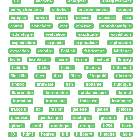
EN
encoche
energizer
enregistrement
enregistrements
entretien
environnement
equipe
équipes
erreur
error
espace
especes
ess
estran
etancheité
etat
ethernet
ethnobotanique
ethnologie
evaluation
exactitude
expédition
explicitation
explicite
explorateur
exploration
extraction
extraire
FabLab
fabrication
fabriquer
facile
facilitation
faune
ferme
festival
ffmpeg
fiabilité
fiche
fichier
fichiers
fifilement
file zilla
files
filet
filets
filoguidé
filtreurs
firefox
firmware
fish
flottante
fluidique
fluorimètre
fluorométrie
fondamentaux
format
formation
formulaire
fraiseuse
framboise
français
ftp
fusion
gallerie
gatien
gélose
geodesic
geodesique
Géologie
gestion
git
github
goril
graphique
groupe
h264
hack
HD
hdmi
heures
hifi
hifiberry
histoire
hole