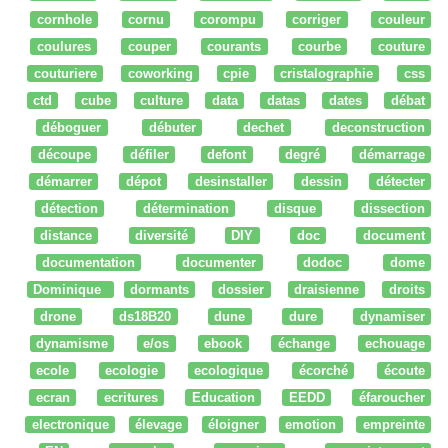
cornhole
cornu
corompu
corriger
couleur
coulures
couper
courants
courbe
couture
couturiere
coworking
cpie
cristalographie
css
ctd
cube
culture
data
datas
dates
débat
déboguer
débuter
dechet
deconstruction
découpe
défiler
defont
degré
démarrage
démarrer
dépot
desinstaller
dessin
détecter
détection
détermination
disque
dissection
distance
diversité
DIY
doc
document
documentation
documenter
dodoc
dome
Dominique
dormants
dossier
draisienne
droits
drone
ds18B20
dune
dure
dynamiser
dynamisme
e/os
ebook
échange
echouage
ecole
ecologie
ecologique
écorché
écoute
ecran
ecritures
Education
EEDD
éfaroucher
electronique
élevage
éloigner
emotion
empreinte