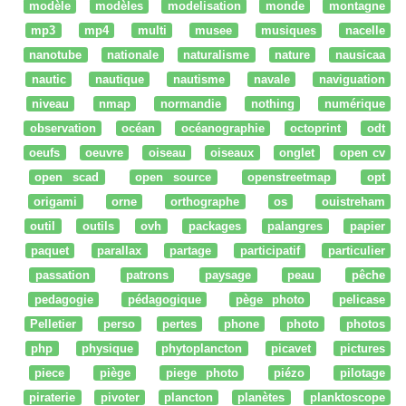
modèle
modèles
modelisation
monde
montagne
mp3
mp4
multi
musee
musiques
nacelle
nanotube
nationale
naturalisme
nature
nausicaa
nautic
nautique
nautisme
navale
naviguation
niveau
nmap
normandie
nothing
numérique
observation
océan
océanographie
octoprint
odt
oeufs
oeuvre
oiseau
oiseaux
onglet
open cv
open scad
open source
openstreetmap
opt
origami
orne
orthographe
os
ouistreham
outil
outils
ovh
packages
palangres
papier
paquet
parallax
partage
participatif
particulier
passation
patrons
paysage
peau
pêche
pedagogie
pédagogique
pège photo
pelicase
Pelletier
perso
pertes
phone
photo
photos
php
physique
phytoplancton
picavet
pictures
piece
piège
piege photo
piézo
pilotage
piraterie
pivoter
plancton
planètes
planktoscope