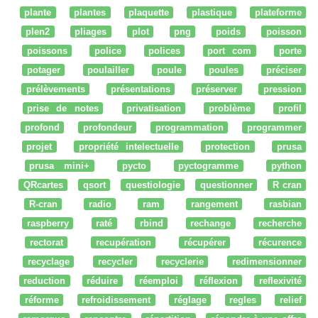
plante
plantes
plaquette
plastique
plateforme
plen2
pliages
plot
png
poids
poisson
poissons
police
polices
port com
porte
potager
poulailler
poule
poules
préciser
prélèvements
présentations
préserver
pression
prise de notes
privatisation
problème
profil
profond
profondeur
programmation
programmer
projet
propriété intelectuelle
protection
prusa
prusa mini+
pycto
pyctogramme
python
QRcartes
qsort
questiologie
questionner
R cran
R-cran
radio
ram
rangement
rasbian
raspberry
raté
rbind
rechange
recherche
rectorat
recupération
récupérer
récurence
recyclage
recycler
recyclerie
redimensionner
reduction
réduire
réemploi
réflexion
reflexivité
réforme
refroidissement
réglage
regles
relief