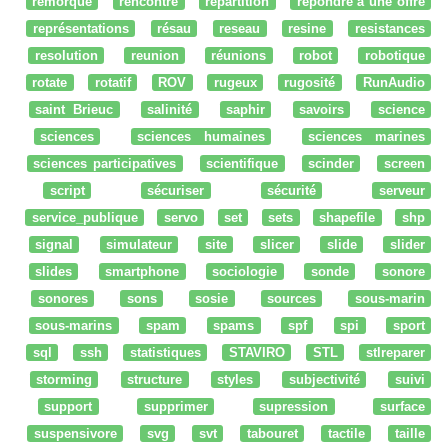
remorque
rencontre
répartition
répondre à une offre
représentations
résau
reseau
resine
resistances
resolution
reunion
réunions
robot
robotique
rotate
rotatif
ROV
rugeux
rugosité
RunAudio
saint Brieuc
salinité
saphir
savoirs
science
sciences
sciences humaines
sciences marines
sciences participatives
scientifique
scinder
screen
script
sécuriser
sécurité
serveur
service_publique
servo
set
sets
shapefile
shp
signal
simulateur
site
slicer
slide
slider
slides
smartphone
sociologie
sonde
sonore
sonores
sons
sosie
sources
sous-marin
sous-marins
spam
spams
spf
spi
sport
sql
ssh
statistiques
STAVIRO
STL
stlreparer
storming
structure
styles
subjectivité
suivi
support
supprimer
supression
surface
suspensivore
svg
svt
tabouret
tactile
taille