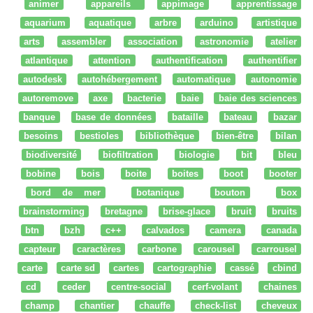
animer
appareils
appimage
apprentissage
aquarium
aquatique
arbre
arduino
artistique
arts
assembler
association
astronomie
atelier
atlantique
attention
authentification
authentifier
autodesk
autohébergement
automatique
autonomie
autoremove
axe
bacterie
baie
baie des sciences
banque
base de données
bataille
bateau
bazar
besoins
bestioles
bibliothèque
bien-être
bilan
biodiversité
biofiltration
biologie
bit
bleu
bobine
bois
boite
boites
boot
booter
bord de mer
botanique
bouton
box
brainstorming
bretagne
brise-glace
bruit
bruits
btn
bzh
c++
calvados
camera
canada
capteur
caractères
carbone
carousel
carrousel
carte
carte sd
cartes
cartographie
cassé
cbind
cd
ceder
centre-social
cerf-volant
chaines
champ
chantier
chauffe
check-list
cheveux