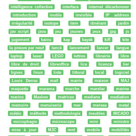
intelligence collective
interface
internet décarbonner
introduction
inutile
invisible
IP address
irrégularité
isotope
item
itinérant
jardin
jav script
java
jeu
jeunes
jeux
jpg
js
jugement
kaiou
kap
kayak
kiff
kite
la preuve par neuf
lancé
lancement
lancer
langue
laptop
laser
LEGO
lettres
librairie
libre
libre de droit
libreoffice
lice
licence
lier
lignes
linux
liste
littoral
local
logiciel
Louis Derrac
mail
mairie
maison
MAJ
maquette
marama
marche
marelac
marine
marins
Maslow
matrices
mediane
mediation
memoire
menuiserie
mer
mersea
metal
météo
méthode
methodologie
meubles
MICADO
microphagie
microscope
mini
ministre
mise à jour
MJC
mnt
mobile
mobilités