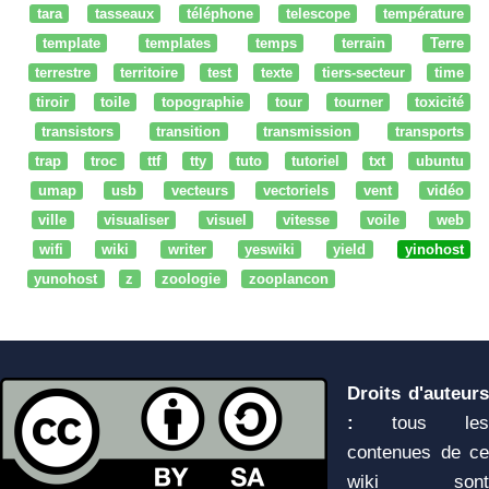
tara
tasseaux
téléphone
telescope
température
template
templates
temps
terrain
Terre
terrestre
territoire
test
texte
tiers-secteur
time
tiroir
toile
topographie
tour
tourner
toxicité
transistors
transition
transmission
transports
trap
troc
ttf
tty
tuto
tutoriel
txt
ubuntu
umap
usb
vecteurs
vectoriels
vent
vidéo
ville
visualiser
visuel
vitesse
voile
web
wifi
wiki
writer
yeswiki
yield
yinohost
yunohost
z
zoologie
zooplancon
Droits d'auteurs
:
tous les
contenues de ce
wiki sont