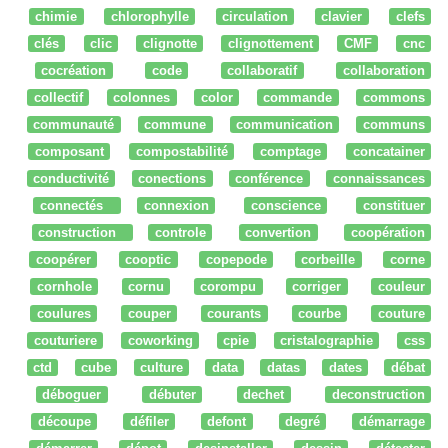
chimie
chlorophylle
circulation
clavier
clefs
clés
clic
clignotte
clignottement
CMF
cnc
cocréation
code
collaboratif
collaboration
collectif
colonnes
color
commande
commons
communauté
commune
communication
communs
composant
compostabilité
comptage
concatainer
conductivité
conections
conférence
connaissances
connectés
connexion
conscience
constituer
construction
controle
convertion
coopération
coopérer
cooptic
copepode
corbeille
corne
cornhole
cornu
corompu
corriger
couleur
coulures
couper
courants
courbe
couture
couturiere
coworking
cpie
cristalographie
css
ctd
cube
culture
data
datas
dates
débat
déboguer
débuter
dechet
deconstruction
découpe
défiler
defont
degré
démarrage