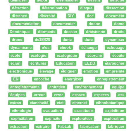
démarrer
dépot
desinstaller
dessin
détecter
détection
détermination
disque
dissection
distance
diversité
DIY
doc
document
documentation
documenter
dodoc
dome
Dominique
dormants
dossier
draisienne
droits
drone
ds18B20
dune
dure
dynamiser
dynamisme
e/os
ebook
échange
echouage
ecole
ecologie
ecologique
écorché
écoute
ecran
ecritures
Education
EEDD
éfaroucher
electronique
élevage
éloigner
emotion
empreinte
EN
encoche
energizer
enregistrement
enregistrements
entretien
environnement
equipe
équipes
erreur
error
espace
especes
ess
estran
etancheité
etat
ethernet
ethnobotanique
ethnologie
evaluation
exactitude
expédition
explicitation
explicite
explorateur
exploration
extraction
extraire
FabLab
fabrication
fabriquer