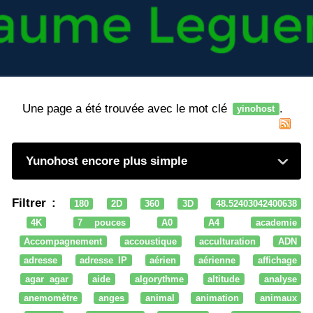
Une page a été trouvée avec le mot clé
.
yinohost
Yunohost encore plus simple
Filtrer :
180
2D
360
3D
48.52403042400638
4K
7 pouces
A0
A4
academie
Accompagnement
accoustique
acculturation
ADN
adresse
adresse IP
aérien
aérienne
affichage
agar agar
aide
algorythme
altitude
analyse
anemomètre
anges
animal
animation
animaux