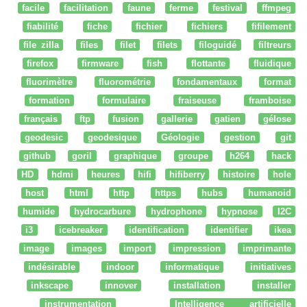
facile
facilitation
faune
ferme
festival
ffmpeg
fiabilité
fiche
fichier
fichiers
fifilement
file zilla
files
filet
filets
filoguidé
filtreurs
firefox
firmware
fish
flottante
fluidique
fluorimètre
fluorométrie
fondamentaux
format
formation
formulaire
fraiseuse
framboise
français
ftp
fusion
gallerie
gatien
gélose
geodesic
geodesique
Géologie
gestion
git
github
goril
graphique
groupe
h264
hack
HD
hdmi
heures
hifi
hifiberry
histoire
hole
host
html
http
https
hubs
humanoid
humide
hydrocarbure
hydrophone
hypnose
I2C
i3
icebreaker
identification
identifier
ikea
image
images
import
impression
imprimante
indésirable
indoor
informatique
initiatives
inkscape
innover
installation
installer
instrumentation
Intelligence artificielle